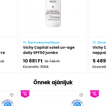
Dermokozmetikum
Der
-age
Vichy Capital Soleil UV-Age
Vichy
nappali arckrém fluid SPF50+
Micell
5 489
Ft
4 98
10 977
Ft
Kiszerelés: 40ML
Kiszer
Önnek ajánljuk