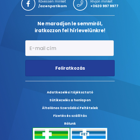
Kövessen minket
Hívjon minket
/azenpatikam
+3620 997 9977
Ne maradjon le semmiről,
iratkozzon fel hírlevelünkre!
Feliratkozás
Adatkezelési tájékoztató
Sütikezelés a honlapon
Általános Szerződési Feltételek
Fizetés és szállítás
Rólunk