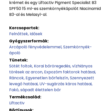
krémet és egy Liftactiv Pigment Specialist B3
SPF50 15 ml-es szemkörnyékápolót Niacinamid
B3-al és Melasyl-al.
Korcsoportok:
Felnőttek
Idősek
Gyógyszerformák:
Arcápoló fényvédelemmel
Szemkörnyék-
ápoló
Tünetek:
Sötét foltok
Korai bőröregedés, vízhiányos
törések az arcon
Expozóm faktorok hatásai
Ráncok
Egyenetlen bőrfelszín
Szennyezett
levegő hatásai
UV-sugárzás káros hatásai
Fakó, sápadt élettelen bőr
Termékcsalád:
Liftactiv
Bőrtípusok: