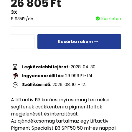
26 805
Ft
3X
Készleten
8 935
Ft
/db
Kosárba rakom
Legközelebbi lejárat:
2028. 04. 30.
Ingyenes szállítás:
29 999
Ft
-tól
Szállítási idő:
2026. 08. 10. - 12.
A Liftactiv B3 karácsonyi csomag termékei
segítenek csökkenteni a pigmentfoltok
megjelenését és intenzitását.
Az ajándékcsomag tartalmaz egy Liftactiv
Pigment Specialist B3 SPF50 50 ml-es nappali