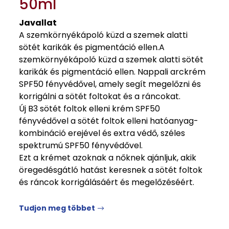
50ml
Javallat
A szemkörnyékápoló küzd a szemek alatti
sötét karikák és pigmentáció ellen.A
szemkörnyékápoló küzd a szemek alatti sötét
karikák és pigmentáció ellen. Nappali arckrém
SPF50 fényvédővel, amely segít megelőzni és
korrigálni a sötét foltokat és a ráncokat.
Új B3 sötét foltok elleni krém SPF50
fényvédővel a sötét foltok elleni hatóanyag-
kombináció erejével és extra védő, széles
spektrumú SPF50 fényvédővel.
Ezt a krémet azoknak a nőknek ajánljuk, akik
öregedésgátló hatást keresnek a sötét foltok
és ráncok korrigálásáért és megelőzéséért.
Tudjon meg többet