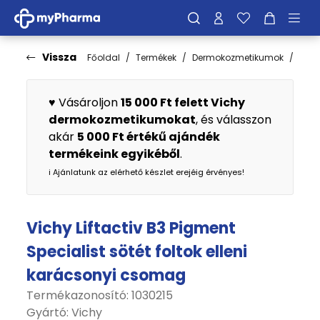
Vissza
Főoldal
Termékek
Dermokozmetikumok
Cso
♥️ Vásároljon
15 000 Ft felett Vichy
dermokozmetikumokat
, és válasszon
akár
5 000 Ft értékű ajándék
termékeink egyikéből
.
ℹ️ Ajánlatunk az elérhető készlet erejéig érvényes!
Vichy Liftactiv B3 Pigment
Specialist sötét foltok elleni
karácsonyi csomag
Termékazonosító: 1030215
Gyártó:
Vichy