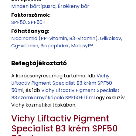
Minden bőrtípusra
Érzékeny bőr
Faktorszámok:
SPF50
SPF50+
Fő hatóanyag:
Niacinamid (PP-vitamin, B3-vitamin)
Glikolsav
Cg-vitamin
Biopeptidek
Melasyl™
Betegtájékoztató
A karácsonyi csomag tartalma: 1db
Vichy
Liftactiv Pigment Specialist B3 krém SPF50
50m
l, és 1db
Vichy Liftactiv Pigment Specialist
B3 szemkörnyékápoló SPF50+ 15ml
egy exkluzív
Vichy kozmetikai táskában.
Vichy Liftactiv Pigment
Specialist B3 krém SPF50