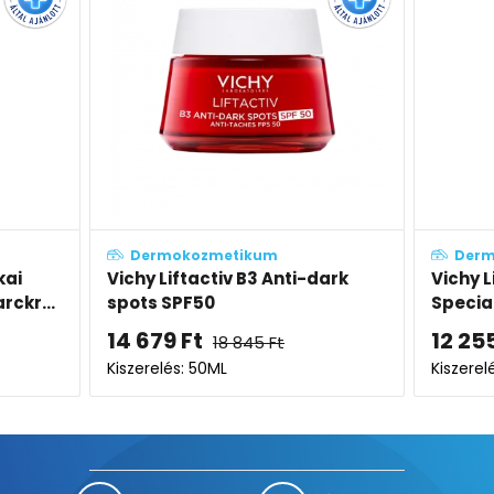
Dermokozmetikum
ti-dark
Vichy Liftactiv Pigment
Vic
Specialist B3 szemkörnyékáp...
nap
12 255
Ft
14
15 733
Ft
Kiszerelés: 15ML
Kisz