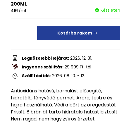
200ML
Készleten
41
Ft
/ml
Kosárba rakom
Legközelebbi lejárat:
2026. 12. 31.
Ingyenes szállítás:
29 999
Ft
-tól
Szállítási idő:
2026. 08. 10. - 12.
Antioxidáns hatású, barnulást elősegítő,
hidratáló, fényvédő permet. Arcra, testre és
hajra használható. Védi a bőrt az öregedéstől.
Frissít, 8 órán át tartó hidratáló hatást biztosít.
Nem ragad, nem hagy zsíros érzetet.