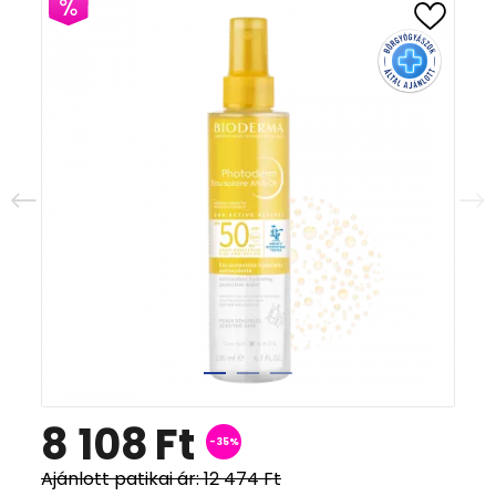
8 108
Ft
-35%
Ajánlott patikai ár:
12 474
Ft