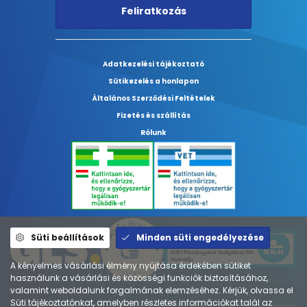
Feliratkozás
Adatkezelési tájékoztató
Sütikezelés a honlapon
Általános Szerződési Feltételek
Fizetés és szállítás
Rólunk
Süti beállítások
Minden süti engedélyezése
A kényelmes vásárlási élmény nyújtása érdekében sütiket
használunk a vásárlási és közösségi funkciók biztosításához,
valamint weboldalunk forgalmának elemzéséhez. Kérjük, olvassa el
Süti tájékoztatónkat, amelyben részletes információkat talál az