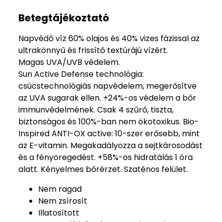
Betegtájékoztató
Napvédő víz 60% olajos és 40% vizes fázissal az
ultrakönnyű és frissítő textúrájú vízért.
Magas UVA/UVB védelem.
Sun Active Defense technológia:
csúcstechnológiás napvédelem, megerősítve
az UVA sugarak ellen. +24%-os védelem a bőr
immunvédelmének. Csak 4 szűrő, tiszta,
biztonságos és 100%-ban nem ökotoxikus. Bio-
Inspired ANTI-OX active: 10-szer erősebb, mint
az E-vitamin. Megakadályozza a sejtkárosodást
és a fényöregedést. +58%-os hidratálás 1 óra
alatt. Kényelmes bőrérzet. Szaténos felület.
Nem ragad
Nem zsírosít
Illatosított