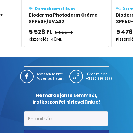
kum
Dermokozmetikum
oderm Crème
Bioderma Photoderm XDEFENSE
SPF50+ 02 árnyalat (medium)
5 476
Ft
5
Ft
8 424
Ft
Kiszerelés: 40ML
Kövessen minket
Hívjon minket
/azenpatikam
+3620 997 9977
Ne maradjon le semmiről,
iratkozzon fel hírlevelünkre!