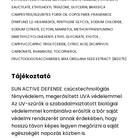
SALICYLATE, ETHYLHEXYL TRIAZONE, GLYCERIN, BRASSICA
CAMPESTRIS/ALEURITES FORDI OIL COPOLYMER, FRAGRANCE
(PARFUM) 1,2-HEXANEDIOL, PENTYLENE GLYCOL, SODIUM CHLORIDE,
SODIUM CITRATE, ECTOIN, MANNITOL, METHOXYPHENYLIMINO
DIMETHYLCYCLOHEXENYL ETHYL GLYCINATE, XYLITOL ,
CAPRYLIC/CAPRIC TRIGLYCERIDE, CITRIC ACID, DICAPRYLYL
CARBONATE, RHAMNOSE, TOCOPHEROL,
FRUCTOOLIGOSACCHARIDES, BIXA ORELLANA SEED EXTRACT. [BI2075]
Tájékoztató
SUN ACTIVE DEFENSE: csúcstechnológiás
fényvédelem, megerősített UVA védelemmel.
Az UV-szűrők a szabadalmaztatott biológiai
védelemmel kombinálva erősítik a bőr saját
védelmi rendszerét annak érdekében, hogy
hosszú távon képes legyen megőrizni a saját
egészségét napozás közben is.