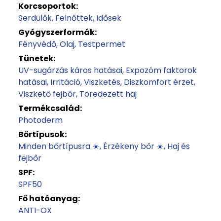
Korcsoportok:
Serdülők
Felnőttek
Idősek
Gyógyszerformák:
Fényvédő
Olaj
Testpermet
Tünetek:
UV-sugárzás káros hatásai
Expozóm faktorok
hatásai
Irritáció
Viszketés
Diszkomfort érzet
Viszkető fejbőr
Töredezett haj
Termékcsalád:
Photoderm
Bőrtípusok:
Minden bőrtípusra ☀️
Érzékeny bőr ☀️
Haj és
fejbőr
SPF:
SPF50
Fő hatóanyag:
ANTI-OX