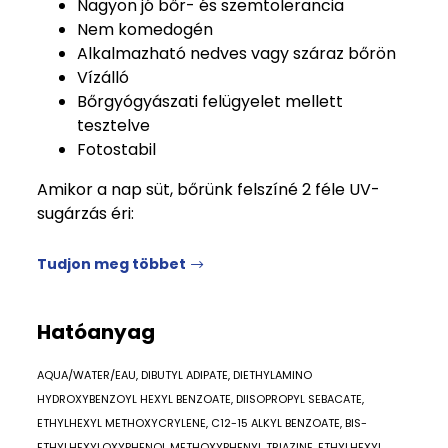
Nagyon jó bőr- és szemtolerancia
Nem komedogén
Alkalmazható nedves vagy száraz bőrön
Vízálló
Bőrgyógyászati felügyelet mellett
tesztelve
Fotostabil
Amikor a nap süt, bőrünk felszíné 2 féle UV-
sugárzás éri:
Tudjon meg többet
Hatóanyag
AQUA/WATER/EAU, DIBUTYL ADIPATE, DIETHYLAMINO
HYDROXYBENZOYL HEXYL BENZOATE, DIISOPROPYL SEBACATE,
ETHYLHEXYL METHOXYCRYLENE, C12-15 ALKYL BENZOATE, BIS-
ETHYLHEXYLOXYPHENOL METHOXYPHENYL TRIAZINE, ETHYLHEXYL