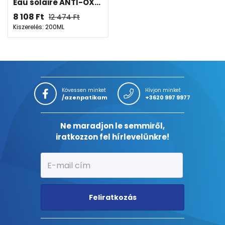
Eau solaire ANTI-OX...
8 108
Ft
12 474
Ft
Kiszerelés: 200ML
Kövessen minket
Hívjon minket
/azenpatikam
+3620 997 9977
Ne maradjon le semmiről,
iratkozzon fel hírlevelünkre!
Feliratkozás