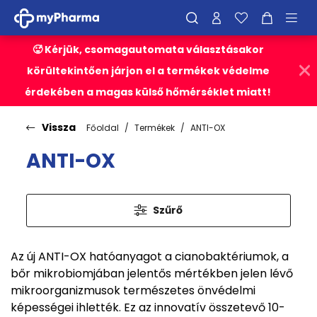
🥵 Kérjük, csomagautomata választásakor
körültekintően járjon el a termékek védelme
érdekében a magas külső hőmérséklet miatt!
Vissza
Főoldal
Termékek
ANTI-OX
ANTI-OX
Szűrő
Az új ANTI-OX hatóanyagot a cianobaktériumok, a
bőr mikrobiomjában jelentős mértékben jelen lévő
mikroorganizmusok természetes önvédelmi
képességei ihlették. Ez az innovatív összetevő 10-