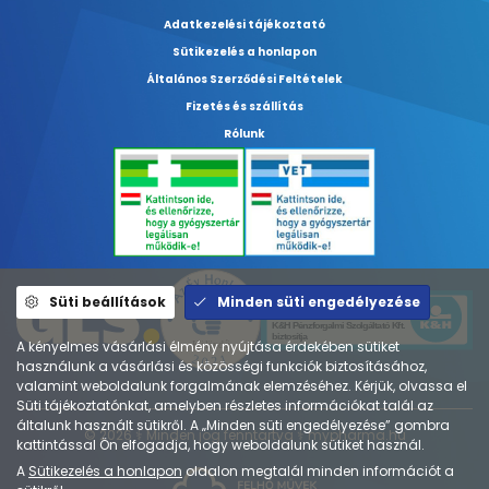
Adatkezelési tájékoztató
Sütikezelés a honlapon
Általános Szerződési Feltételek
Fizetés és szállítás
Rólunk
Süti beállítások
Minden süti engedélyezése
A kényelmes vásárlási élmény nyújtása érdekében sütiket
használunk a vásárlási és közösségi funkciók biztosításához,
valamint weboldalunk forgalmának elemzéséhez. Kérjük, olvassa el
Süti tájékoztatónkat, amelyben részletes információkat talál az
általunk használt sütikről. A „Minden süti engedélyezése” gombra
© 2026 ⚕︎ Minden jog fenntartva ⚕︎ mypharma.hu
kattintással Ön elfogadja, hogy weboldalunk sütiket használ.
A
Sütikezelés a honlapon
oldalon megtalál minden információt a