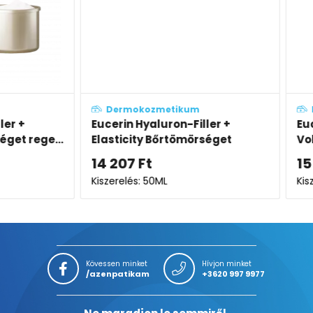
Dermokozmetikum
Derm
+
Eucerin Hyaluron-Filler +
Eucerin
 rege...
Elasticity Bőrtömörséget
Volume
regeneráló nappali arckrém
éjszak
14 207
Ft
15 83
SPF30 öko-utántöltő
Kiszerelés: 50ML
Kiszerel
Kövessen minket
Hívjon minket
/azenpatikam
+3620 997 9977