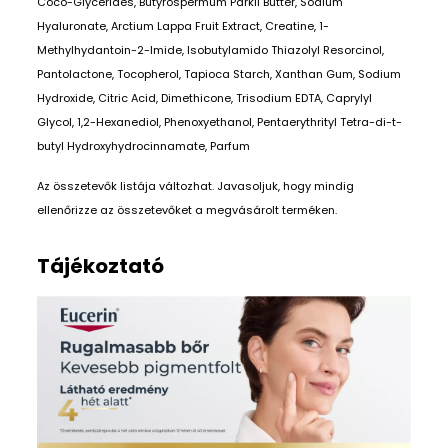
Coco-Glycerides, Butyrospermum Parkii Butter, Sodium
Hyaluronate, Arctium Lappa Fruit Extract, Creatine, 1-
Methylhydantoin-2-Imide, Isobutylamido Thiazolyl Resorcinol,
Pantolactone, Tocopherol, Tapioca Starch, Xanthan Gum, Sodium
Hydroxide, Citric Acid, Dimethicone, Trisodium EDTA, Caprylyl
Glycol, 1,2-Hexanediol, Phenoxyethanol, Pentaerythrityl Tetra-di-t-
butyl Hydroxyhydrocinnamate, Parfum
Az összetevők listája változhat. Javasoljuk, hogy mindig
ellenőrizze az összetevőket a megvásárolt terméken.
Tájékoztató