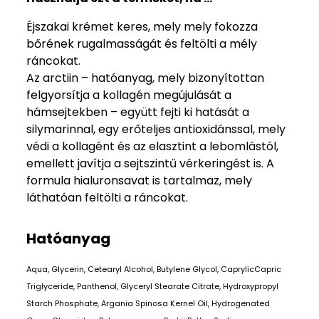
Éjszakai krémet keres, mely mely fokozza
bőrének rugalmasságát és feltölti a mély
ráncokat.
Az arctiin – hatóanyag, mely bizonyítottan
felgyorsítja a kollagén megújulását a
hámsejtekben – együtt fejti ki hatását a
silymarinnal, egy erőteljes antioxidánssal, mely
védi a kollagént és az elasztint a lebomlástól,
emellett javítja a sejtszintű vérkeringést is. A
formula hialuronsavat is tartalmaz, mely
láthatóan feltölti a ráncokat.
Hatóanyag
Aqua, Glycerin, Cetearyl Alcohol, Butylene Glycol, CaprylicCapric
Triglyceride, Panthenol, Glyceryl Stearate Citrate, Hydroxypropyl
Starch Phosphate, Argania Spinosa Kernel Oil, Hydrogenated