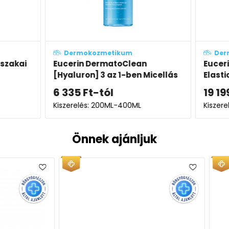
Dermokozmetikum
Derm
szakai
Eucerin DermatoClean
Eucerin
[Hyaluron] 3 az 1-ben Micellás
Elastic
arclemosó
6 335
Ft
-tól
19 199
Kiszerelés: 200ML-400ML
Kiszerel
Önnek ajánljuk