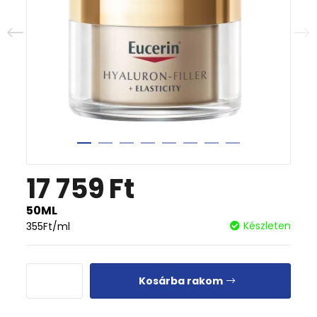
17 759
Ft
50ML
Készleten
355
Ft
/ml
Kosárba rakom