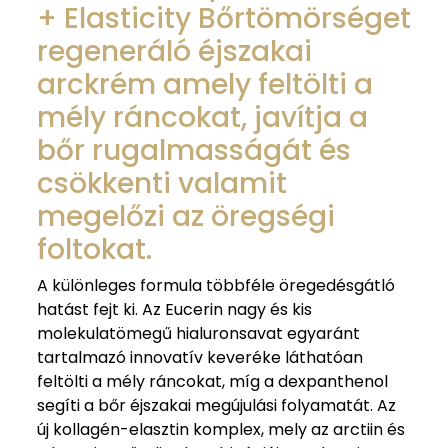
+ Elasticity Bőrtömörséget
regeneráló éjszakai
arckrém amely feltölti a
mély ráncokat, javítja a
bőr rugalmasságát és
csökkenti valamit
megelőzi az öregségi
foltokat.
A különleges formula többféle öregedésgátló
hatást fejt ki. Az Eucerin nagy és kis
molekulatömegű hialuronsavat egyaránt
tartalmazó innovatív keveréke láthatóan
feltölti a mély ráncokat, míg a dexpanthenol
segíti a bőr éjszakai megújulási folyamatát. Az
új kollagén-elasztin komplex, mely az arctiin és