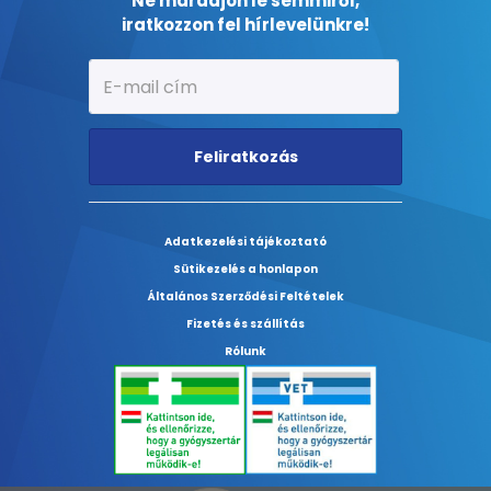
Ne maradjon le semmiről,
iratkozzon fel hírlevelünkre!
Feliratkozás
Adatkezelési tájékoztató
Sütikezelés a honlapon
Általános Szerződési Feltételek
Fizetés és szállítás
Rólunk