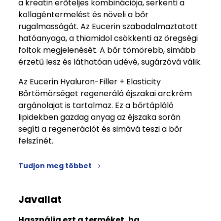
a kreatin erőteljes kombinációja, serkenti a
kollagéntermelést és növeli a bőr
rugalmasságát. Az Eucerin szabadalmaztatott
hatóanyaga, a thiamidol csökkenti az öregségi
foltok megjelenését. A bőr tömörebb, simább
érzetű lesz és láthatóan üdévé, sugárzóvá válik.
Az Eucerin Hyaluron-Filler + Elasticity
Bőrtömörséget regeneráló éjszakai arckrém
argánolajat is tartalmaz. Ez a bőrtápláló
lipidekben gazdag anyag az éjszaka során
segíti a regenerációt és simává teszi a bőr
felszínét.
Tudjon meg többet
Javallat
Használja ezt a terméket, ha …