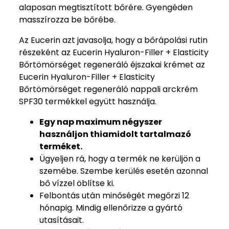
alaposan megtisztított bőrére. Gyengéden
masszírozza be bőrébe.
Az Eucerin azt javasolja, hogy a bőrápolási rutin
részeként az Eucerin Hyaluron-Filler + Elasticity
Bőrtömörséget regeneráló éjszakai krémet az
Eucerin Hyaluron-Filler + Elasticity
Bőrtömörséget regeneráló nappali arckrém
SPF30 termékkel együtt használja.
Egy nap maximum négyszer
használjon thiamidolt tartalmazó
terméket.
Ügyeljen rá, hogy a termék ne kerüljön a
szemébe. Szembe kerülés esetén azonnal
bő vízzel öblítse ki.
Felbontás után minőségét megőrzi 12
hónapig. Mindig ellenőrizze a gyártó
utasításait.