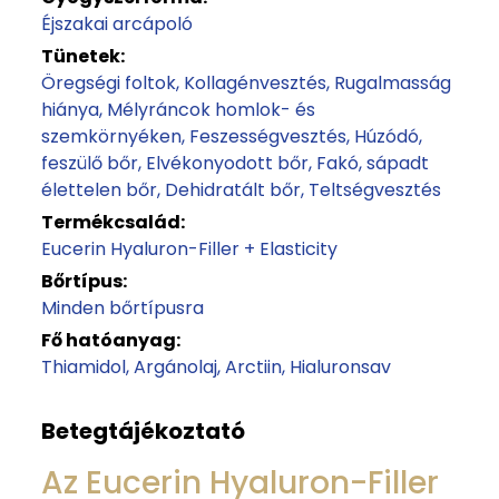
Éjszakai arcápoló
Tünetek:
Öregségi foltok
Kollagénvesztés
Rugalmasság
hiánya
Mélyráncok homlok- és
szemkörnyéken
Feszességvesztés
Húzódó,
feszülő bőr
Elvékonyodott bőr
Fakó, sápadt
élettelen bőr
Dehidratált bőr
Teltségvesztés
Termékcsalád:
Eucerin Hyaluron-Filler + Elasticity
Bőrtípus:
Minden bőrtípusra
Fő hatóanyag:
Thiamidol
Argánolaj
Arctiin
Hialuronsav
Betegtájékoztató
Az Eucerin Hyaluron-Filler