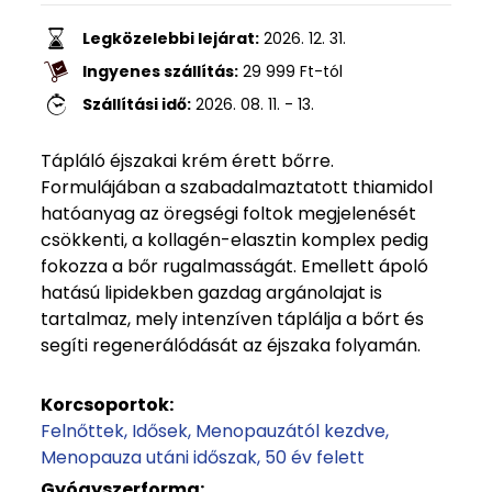
Legközelebbi lejárat:
2026. 12. 31.
Ingyenes szállítás:
29 999
Ft
-tól
Szállítási idő:
2026. 08. 11. - 13.
Tápláló éjszakai krém érett bőrre.
Formulájában a szabadalmaztatott thiamidol
hatóanyag az öregségi foltok megjelenését
csökkenti, a kollagén-elasztin komplex pedig
fokozza a bőr rugalmasságát. Emellett ápoló
hatású lipidekben gazdag argánolajat is
tartalmaz, mely intenzíven táplálja a bőrt és
segíti regenerálódását az éjszaka folyamán.
Korcsoportok:
Felnőttek
Idősek
Menopauzától kezdve
Menopauza utáni időszak
50 év felett
Gyógyszerforma: