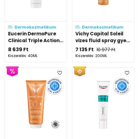
Dermokozmetikum
Dermokozmetikum
Eucerin DermoPure
Vichy Capital Soleil
Clinical Triple Action...
vizes fluid spray gye...
8 639
Ft
7 135
Ft
10 977
Ft
Kiszerelés: 40ML
Kiszerelés: 200ML