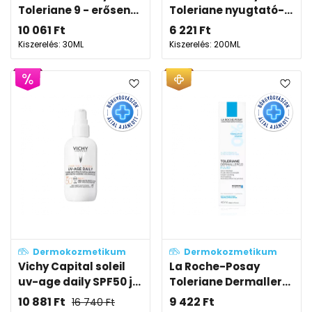
Toleriane 9 - erősen...
Toleriane nyugtató-...
10 061
Ft
6 221
Ft
Kiszerelés: 30ML
Kiszerelés: 200ML
Dermokozmetikum
Dermokozmetikum
Vichy Capital soleil
La Roche-Posay
uv-age daily SPF50 j...
Toleriane Dermaller...
10 881
Ft
9 422
Ft
16 740
Ft