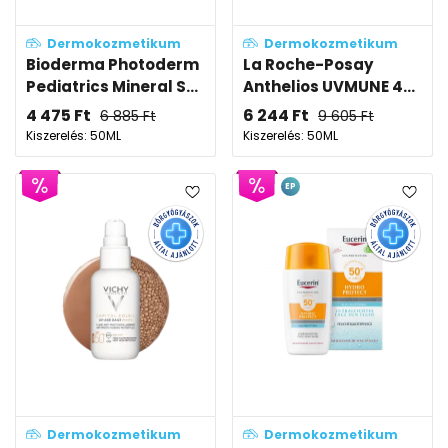
Dermokozmetikum
Dermokozmetikum
Bioderma Photoderm
La Roche-Posay
Pediatrics Mineral S...
Anthelios UVMUNE 4...
4 475
Ft
6 244
Ft
6 885
Ft
9 605
Ft
Kiszerelés: 50ML
Kiszerelés: 50ML
EP
Dermokozmetikum
Dermokozmetikum