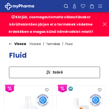
🥵 Kérjük, csomagautomata választásakor
körültekintően járjon el a termékek védelme
érdekében a magas külső hőmérséklet miatt!
Vissza
Főoldal
Termékek
Fluid
Fluid
Szűrő
EP