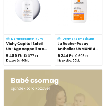
Dermokozmetikum
Dermokozmetikum
Vichy Capital Soleil
La Roche-Posay
UV-Age nappali arc...
Anthelios UVMUNE 4...
5 489
Ft
6 244
Ft
10 977
Ft
9 605
Ft
Kiszerelés: 40ML
Kiszerelés: 50ML
Babé csomag
ajándék törölközővel