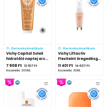
Dermokozmetikum
Dermokozmetikum
Vichy Capital Soleil
Vichy Liftactiv
hidratáló naptej arc...
Flexiteint öregedésg...
7 908
Ft
11 401
Ft
12 167
Ft
14 637
Ft
Kiszerelés: 300ML
Kiszerelés: 30ML
EP
EP