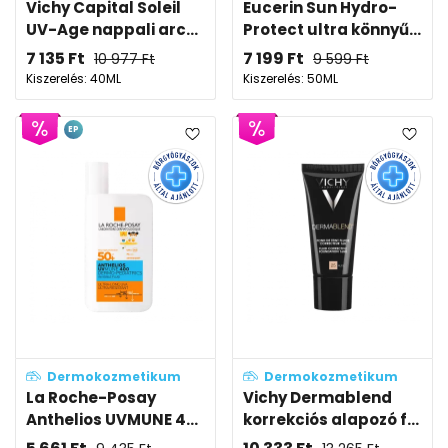
Vichy Capital Soleil
Eucerin Sun Hydro-
UV-Age nappali arc...
Protect ultra könnyű...
7 135
Ft
7 199
Ft
10 977
Ft
9 599
Ft
Kiszerelés: 40ML
Kiszerelés: 50ML
EP
Dermokozmetikum
Dermokozmetikum
La Roche-Posay
Vichy Dermablend
Anthelios UVMUNE 4...
korrekciós alapozó f...