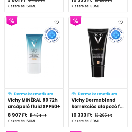
5 661
Ft
10 333
Ft
9 435
Ft
13 265
Ft
Kiszerelés: 50ML
Kiszerelés: 30ML
Dermokozmetikum
Dermokozmetikum
Vichy MINÉRAL 89 72h
Vichy Dermablend
arcápoló fluid SPF50+
korrekciós alapozó f...
8 907
Ft
10 333
Ft
11 434
Ft
13 265
Ft
Kiszerelés: 50ML
Kiszerelés: 30ML