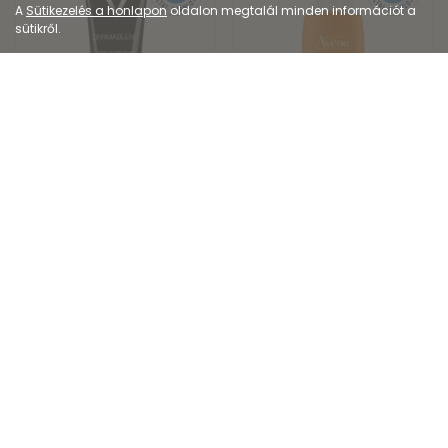
A
Sütikezelés a honlapon
oldalon megtalál minden információt a
sütikről.
Dermokozmetikum
Dermokozmetikum
Vichy Dermablend
Avéne Suncare Ultra
korrekciós alapozó f...
Fluid Invisible fényv...
10 333
Ft
7 928
Ft
13 265
Ft
10 570
Ft
Kiszerelés: 30ML
Kiszerelés: 50ML