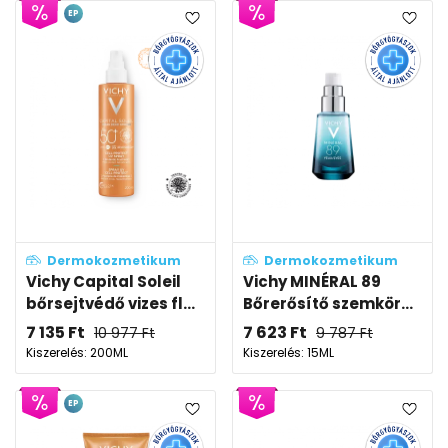
EP
Dermokozmetikum
Dermokozmetikum
Vichy Capital Soleil
Vichy MINÉRAL 89
bőrsejtvédő vizes fl...
Bőrerősítő szemkör...
7 135
Ft
7 623
Ft
10 977
Ft
9 787
Ft
Kiszerelés: 200ML
Kiszerelés: 15ML
EP