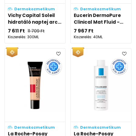
Dermokozmetikum
Dermokozmetikum
Vichy Capital Soleil
Eucerin DermoPure
hidratáló naptej arc...
Clinical Mat Fluid -...
7 611
Ft
7 967
Ft
11 709
Ft
Kiszerelés: 300ML
Kiszerelés: 40ML
Dermokozmetikum
Dermokozmetikum
La Roche-Posay
La Roche-Posay