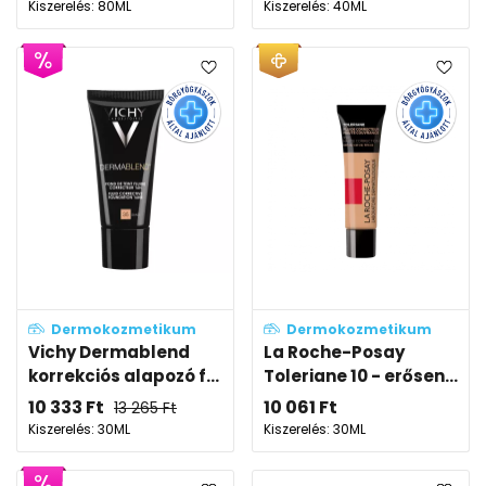
Kiszerelés: 80ML
Kiszerelés: 40ML
Dermokozmetikum
Dermokozmetikum
Vichy Dermablend
La Roche-Posay
korrekciós alapozó f...
Toleriane 10 - erősen...
10 333
Ft
10 061
Ft
13 265
Ft
Kiszerelés: 30ML
Kiszerelés: 30ML