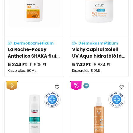
Dermokozmetikum
Dermokozmetikum
La Roche-Posay
Vichy Capital Soleil
Anthelios SHAKA flui...
UV Aqua hidratáló lá...
6 244
Ft
5 742
Ft
9 605
Ft
8 834
Ft
Kiszerelés: 50ML
Kiszerelés: 50ML
EP