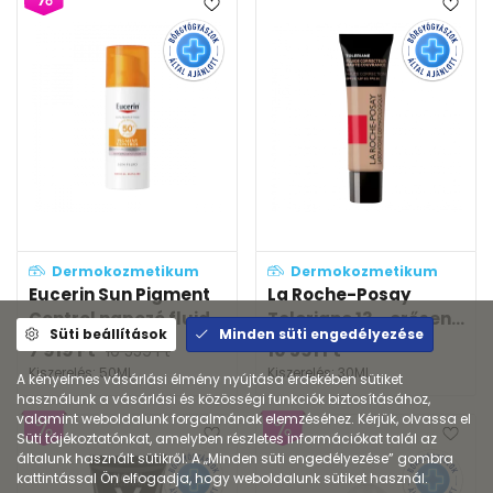
Dermokozmetikum
Dermokozmetikum
Eucerin Sun Pigment
La Roche-Posay
Control napozó fluid...
Toleriane 13 - erősen...
Süti beállítások
Minden süti engedélyezése
7 919
Ft
10 591
Ft
10 559
Ft
Kiszerelés: 50ML
Kiszerelés: 30ML
A kényelmes vásárlási élmény nyújtása érdekében sütiket
használunk a vásárlási és közösségi funkciók biztosításához,
valamint weboldalunk forgalmának elemzéséhez. Kérjük, olvassa el
Süti tájékoztatónkat, amelyben részletes információkat talál az
általunk használt sütikről. A „Minden süti engedélyezése” gombra
kattintással Ön elfogadja, hogy weboldalunk sütiket használ.