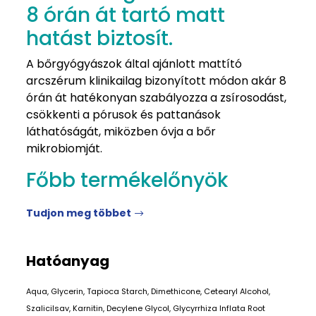
8 órán át tartó matt
hatást biztosít.
A bőrgyógyászok által ajánlott mattító
arcszérum klinikailag bizonyított módon akár 8
órán át hatékonyan szabályozza a zsírosodást,
csökkenti a pórusok és pattanások
láthatóságát, miközben óvja a bőr
mikrobiomját.
Főbb termékelőnyök
Tudjon meg többet
Hatóanyag
Aqua, Glycerin, Tapioca Starch, Dimethicone, Cetearyl Alcohol,
Szalicilsav, Karnitin, Decylene Glycol, Glycyrrhiza Inflata Root