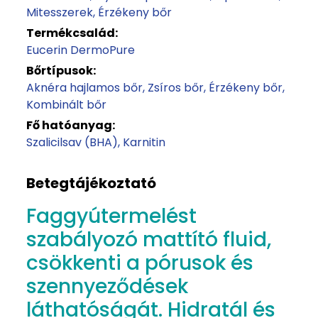
Mitesszerek
Érzékeny bőr
Termékcsalád:
Eucerin DermoPure
Bőrtípusok:
Aknéra hajlamos bőr
Zsíros bőr
Érzékeny bőr
Kombinált bőr
Fő hatóanyag:
Szalicilsav (BHA)
Karnitin
Betegtájékoztató
Faggyútermelést
szabályozó mattító fluid,
csökkenti a pórusok és
szennyeződések
láthatóságát. Hidratál és