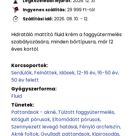
Legközelebbi lejárat:
2026. 12. 31.
Ingyenes szállítás:
29 999
Ft
-tól
Szállítási idő:
2026. 08. 10. - 12.
Hidratáló mattító fluid krém a faggyútermelés
szabályozására, minden bőrtípusra, már 12
éves kortól.
Korcsoportok:
Serdülők
Felnőttek
Idősek
12-16 év
16-50 év
50 év felett
Gyógyszerforma:
Fluid
Tünetek:
Pattanások - akné
Túlzott faggyútermelés
Kitágult pórusok
Eltömődött pórusok
Szennyezett levegő hatásai
Fénylő arcfelszín
Akné foltok
Gyulladt pattanások
Kipirosodás