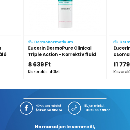
Dermokozmetikum
Derm
cal
Eucerin DermoPure Clinical
Euceri
fluid
csomag
Purifyi
gél
11 779
Ft
6 780
Kiszerelés: 2X
Kiszere
Kövessen minket
Hívjon minket
/azenpatikam
+3620 997 9977
Ne maradjon le semmiről,