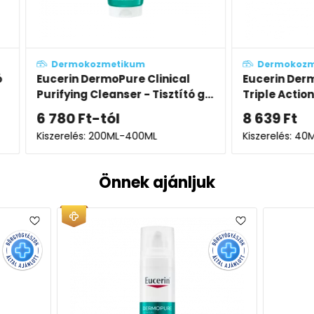
Dermokozmetikum
Derm
cal
Eucerin DermoPure Clinical
Euceri
ító g...
Triple Action - Korrektív fluid
gél-kr
8 639
Ft
7 199
Kiszerelés: 40ML
Kiszerel
Önnek ajánljuk