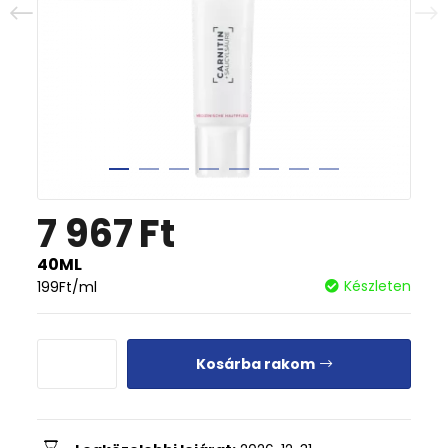
7 967
Ft
40ML
Készleten
199
Ft
/ml
Kosárba rakom