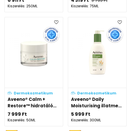
6 911
Ft
4 319
Ft
5 759
Ft
Kiszerelés: 250ML
Kiszerelés: 75ML
Dermokozmetikum
Dermokozmetikum
Aveeno® Calm +
Aveeno® Daily
Restore™ hidratáló...
Moisturising illatme...
7 999
Ft
5 999
Ft
Kiszerelés: 50ML
Kiszerelés: 300ML