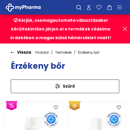
🥵 Kérjük, csomagautomata választásakor
körültekintően járjon el a termékek védelme
érdekében a magas külső hőmérséklet miatt!
Vissza
Főoldal
Termékek
Érzékeny bőr
Érzékeny bőr
Szűrő