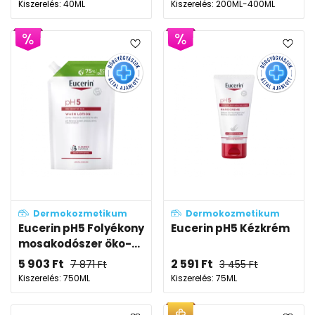
Kiszerelés: 40ML
Kiszerelés: 200ML-400ML
Dermokozmetikum
Dermokozmetikum
Eucerin pH5 Folyékony
Eucerin pH5 Kézkrém
mosakodószer öko-...
5 903
Ft
2 591
Ft
7 871
Ft
3 455
Ft
Kiszerelés: 750ML
Kiszerelés: 75ML