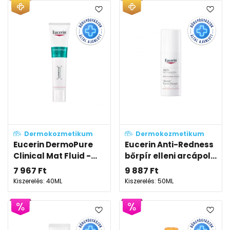
Dermokozmetikum
Dermokozmetikum
Eucerin DermoPure
Eucerin Anti-Redness
Clinical Mat Fluid -...
bőrpír elleni arcápol...
7 967
Ft
9 887
Ft
Kiszerelés: 40ML
Kiszerelés: 50ML