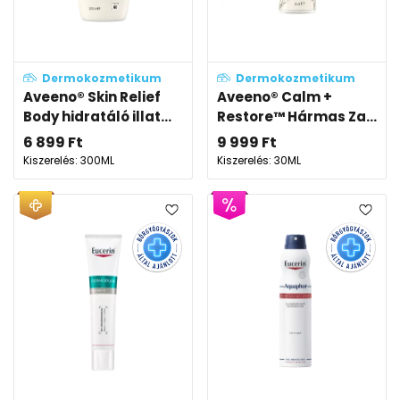
Dermokozmetikum
Dermokozmetikum
Aveeno® Skin Relief
Aveeno® Calm +
Body hidratáló illat...
Restore™ Hármas Za...
6 899
Ft
9 999
Ft
Kiszerelés: 300ML
Kiszerelés: 30ML