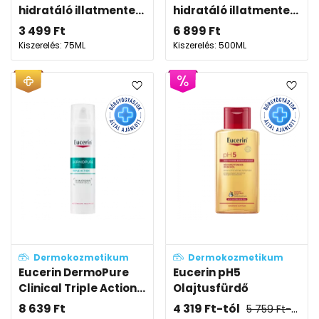
hidratáló illatmente...
hidratáló illatmente...
3 499
Ft
6 899
Ft
Kiszerelés: 75ML
Kiszerelés: 500ML
Dermokozmetikum
Dermokozmetikum
Eucerin DermoPure
Eucerin pH5
Clinical Triple Action...
Olajtusfürdő
8 639
Ft
4 319
Ft
-tól
5 759
Ft
-tól