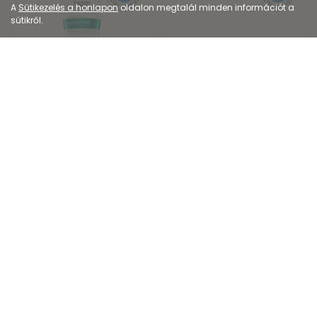
A
Sütikezelés a honlapon
oldalon megtalál minden információt a
sütikről.
Dermokozmetikum
Dermokozmetikum
Eucerin DermoPure
Aveeno® Calm +
Clinical Correcting B...
Restore™ nyugtató t...
7 295
Ft
5 999
Ft
Kiszerelés: 200ML
Kiszerelés: 200ML