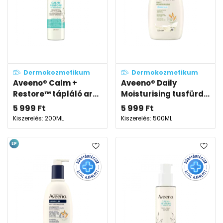
Dermokozmetikum
Dermokozmetikum
Aveeno® Calm +
Aveeno® Daily
Restore™ tápláló ar...
Moisturising tusfürd...
5 999
Ft
5 999
Ft
Kiszerelés: 200ML
Kiszerelés: 500ML
EP