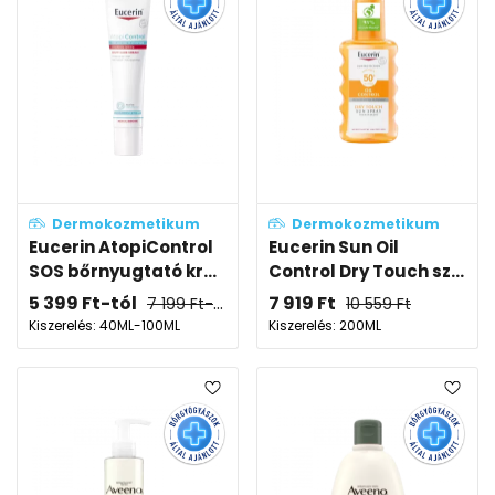
Dermokozmetikum
Dermokozmetikum
Eucerin AtopiControl
Eucerin Sun Oil
SOS bőrnyugtató kr...
Control Dry Touch sz...
5 399
Ft
-tól
7 919
Ft
7 199
Ft
-tól
10 559
Ft
Kiszerelés: 40ML-100ML
Kiszerelés: 200ML