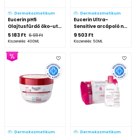
Dermokozmetikum
Dermokozmetikum
Eucerin pH5
Eucerin Ultra-
Olajtusfürdő öko-ut...
Sensitive arcápoló n...
5 183
Ft
9 503
Ft
6 911
Ft
Kiszerelés: 400ML
Kiszerelés: 50ML
Dermokozmetikum
Dermokozmetikum