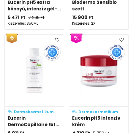
Eucerin pH5 extra
Bioderma Sensibio
könnyű, intenzív gél-...
szett
5 471
Ft
15 900
Ft
7 295
Ft
Kiszerelés: 350ML
Kiszerelés: 2X
Dermokozmetikum
Dermokozmetikum
Eucerin
Eucerin pH5 intenzív
DermoCapillaire Ext...
krém