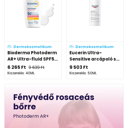
Dermokozmetikum
Dermokozmetikum
Bioderma Photoderm
Eucerin Ultra-
AR+ Ultra-fluid SPF5...
Sensitive arcápoló s...
6 265
Ft
9 503
Ft
9 639
Ft
Kiszerelés: 40ML
Kiszerelés: 50ML
Fényvédő rosaceás
bőrre
Photoderm AR+