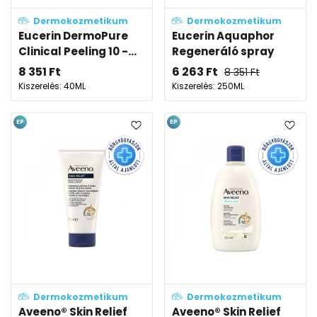
Dermokozmetikum
Dermokozmetikum
Eucerin DermoPure
Eucerin Aquaphor
Clinical Peeling 10 -...
Regeneráló spray
8 351
Ft
6 263
Ft
8 351
Ft
Kiszerelés: 40ML
Kiszerelés: 250ML
EP
EP
Dermokozmetikum
Dermokozmetikum
Aveeno® Skin Relief
Aveeno® Skin Relief