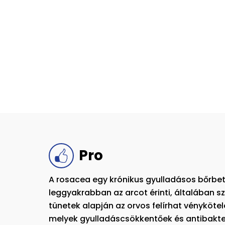
Pro
A rosacea egy krónikus gyulladásos bőrbe
leggyakrabban az arcot érinti, általában s
tünetek alapján az orvos felírhat vényköte
melyek gyulladáscsökkentőek és antibakte