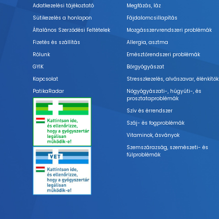
Adatkezelési tájékoztató
Megfázás, láz
Sütikezelés a honlapon
Fájdalomcsillapítás
Általános Szerződési Feltételek
Mozgásszervrendszeri problémák
Fizetés és szállítás
Allergia, asztma
Rólunk
Emésztőrendszeri problémák
GYIK
Bőrgyógyászat
Kapcsolat
Stresszkezelés, alvászavar, élénkítők
PatikaRadar
Nőgyógyászati-, húgyúti-, és
prosztataproblémák
Szív és érrendszer
Száj- és fogproblémák
Vitaminok, ásványok
Szemszárazság, szemészeti- és
fülproblémák