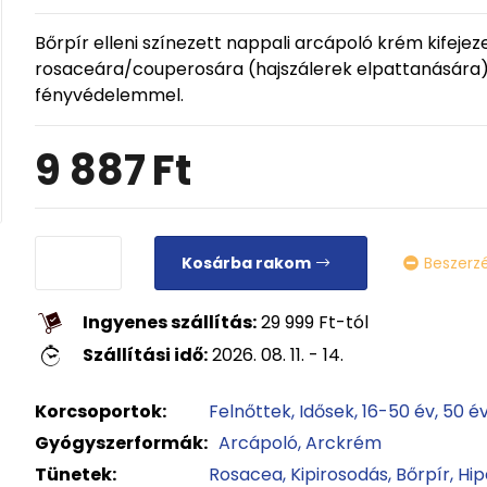
Bőrpír elleni színezett nappali arcápoló krém kifeje
rosaceára/couperosára (hajszálerek elpattanására) h
fényvédelemmel.
9 887
Ft
Kosárba rakom
Beszerz
Ingyenes szállítás:
29 999
Ft
-tól
Szállítási idő:
2026. 08. 11. - 14.
Korcsoportok:
Felnőttek
Idősek
16-50 év
50 év
Gyógyszerformák:
Arcápoló
Arckrém
Tünetek:
Rosacea
Kipirosodás
Bőrpír
Hi