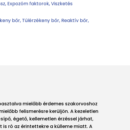
ssz
Expozóm faktorok
Viszketés
keny bőr
Túlérzékeny bőr
Reaktív bőr
pasztalva mielőbb érdemes szakorvoshoz
mielőbb felismerésre kerüljön. A kezeletlen
ípő, égető, kellemetlen érzéssel járhat,
et is ró az érintettekre a külleme miatt. A