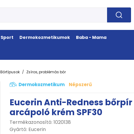
Sport
Dermokozmetikumok
Baba - Mama
Bőrtípusok
Zsíros, problémás bőr
Dermokozmetikum
Népszerű
Eucerin Anti-Redness bőrpír 
arcápoló krém SPF30
Termékazonosító: 1020138
Gyártó:
Eucerin