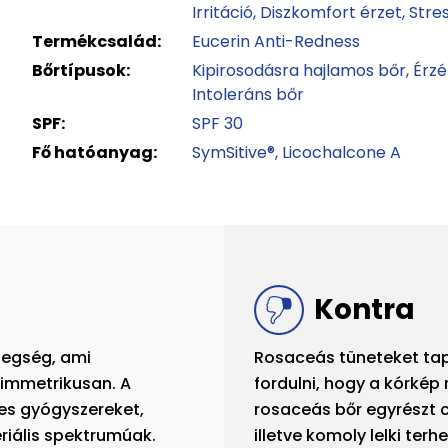
Irritáció
Diszkomfort érzet
Stre
Termékcsalád:
Eucerin Anti-Redness
Bőrtípusok:
Kipirosodásra hajlamos bőr
Érzé
Intoleráns bőr
SPF:
SPF 30
Fő hatóanyag:
SymSitive®
Licochalcone A
Kontra
tegség, ami
Rosaceás tüneteket ta
zimmetrikusan. A
fordulni, hogy a kórkép 
les gyógyszereket,
rosaceás bőr egyrészt cs
riális spektrumúak.
illetve komoly lelki terh