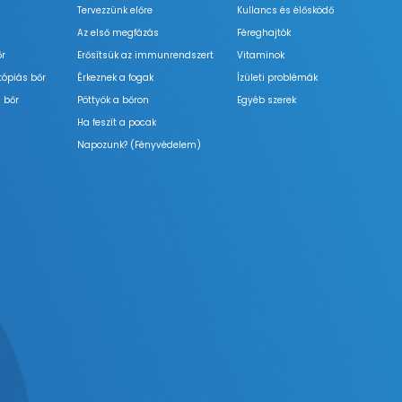
Tervezzünk előre
Kullancs és élősködő
Az első megfázás
Féreghajtók
őr
Erősítsük az immunrendszert
Vitaminok
tópiás bőr
Érkeznek a fogak
Ízületi problémák
 bőr
Pöttyök a bőron
Egyéb szerek
Ha feszít a pocak
Napozunk? (Fényvédelem)