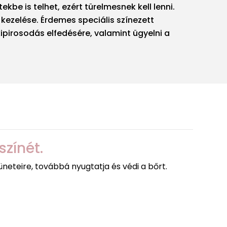
be is telhet, ezért türelmesnek kell lenni.
 kezelése. Érdemes speciális színezett
ipirosodás elfedésére, valamint ügyelni a
színét.
neteire, továbbá nyugtatja és védi a bőrt.