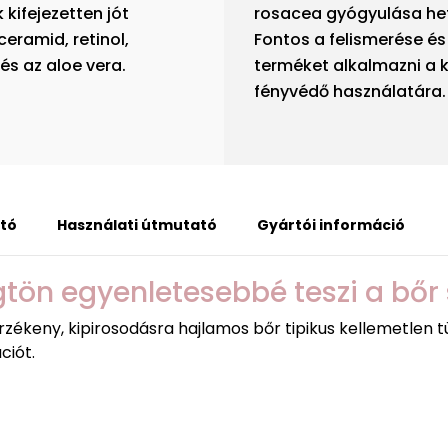
ifejezetten jót
rosacea gyógyulása hetek
ceramid, retinol,
Fontos a felismerése és
és az aloe vera.
terméket alkalmazni a k
fényvédő használatára.
tó
Használati útmutató
Gyártói információ
ögtön egyenletesebbé teszi a bőr 
zékeny, kipirosodásra hajlamos bőr tipikus kellemetlen tü
ciót.