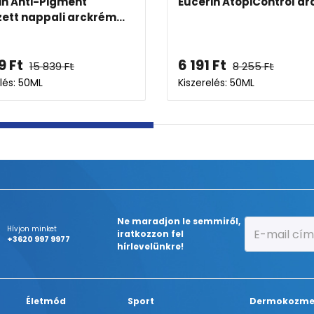
itive
Eucerin Ultra-Sensitive
őrre
arcápoló normál, vegyes bő...
9 503
Ft
Kiszerelés: 50ML
Ne maradjon le semmiről,
Hívjon minket
iratkozzon fel
+3620 997 9977
hírlevelünkre!
Életmód
Sport
Dermokozme