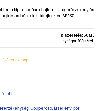
zetten a kipirosodásra hajlamos, hiperérzékeny és
ajlamos bőrre lett kifejlesztve SPF30
Kiszerelés:
50ML
Egységár:
198
Ft
/ml
és 1-3 munkanap
 felett
perérzékenység
Couperosa
Érzékeny bőr