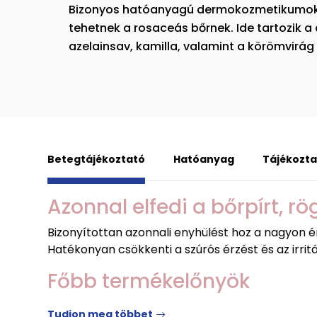
Bizonyos hatóanyagú dermokozmetikumok k
tehetnek a rosaceás bőrnek. Ide tartozik a 
azelainsav, kamilla, valamint a körömvirág 
Betegtájékoztató
Hatóanyag
Tájékozta
Azonnal elfedi a bőrpírt, r
Bizonyítottan azonnali enyhülést hoz a nagyon ér
Hatékonyan csökkenti a szúrós érzést és az irritá
Főbb termékelőnyök
Tudjon meg többet