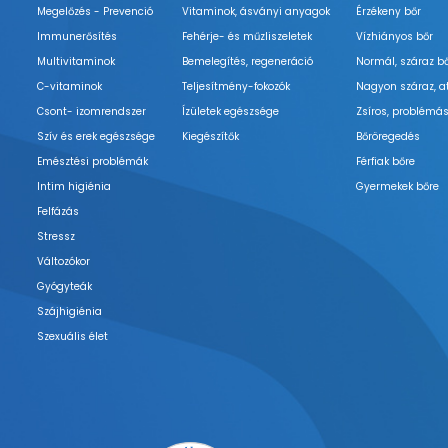
Megelőzés - Prevenció
Vitaminok, ásványi anyagok
Érzékeny bőr
Immunerősítés
Fehérje- és műzliszeletek
Vízhiányos bőr
Multivitaminok
Bemelegítés, regeneráció
Normál, száraz b
C-vitaminok
Teljesítmény-fokozók
Nagyon száraz, a
Csont- izomrendszer
Ízületek egészsége
Zsíros, problémás
Szív és erek egészsége
Kiegészítők
Bőröregedés
Emésztési problémák
Férfiak bőre
Intim higiénia
Gyermekek bőre
Felfázás
Stressz
Változókor
Gyógyteák
Szájhigiénia
Szexuális élet