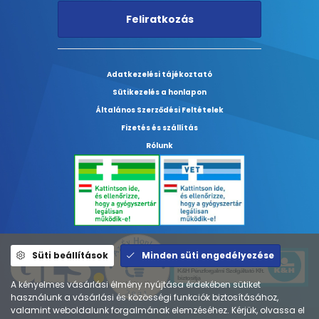
Feliratkozás
Adatkezelési tájékoztató
Sütikezelés a honlapon
Általános Szerződési Feltételek
Fizetés és szállítás
Rólunk
Süti beállítások
Minden süti engedélyezése
A kényelmes vásárlási élmény nyújtása érdekében sütiket
használunk a vásárlási és közösségi funkciók biztosításához,
valamint weboldalunk forgalmának elemzéséhez. Kérjük, olvassa el