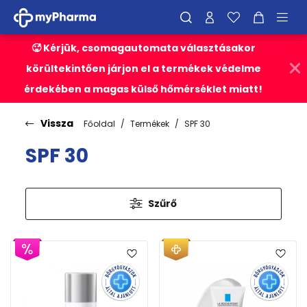
🥵 Kérjük, csomagautomata választásakor
körültekintően járjon el a termékek védelme
érdekében a magas külső hőmérséklet miatt!
Vissza
Főoldal
Termékek
SPF 30
SPF 30
Szűrő