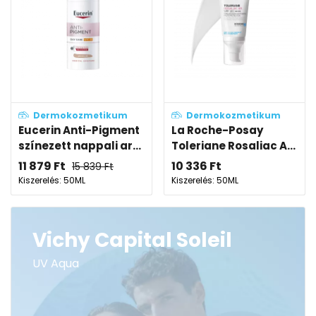
Dermokozmetikum
Dermokozmetikum
Eucerin Anti-Pigment
La Roche-Posay
színezett nappali ar...
Toleriane Rosaliac A...
11 879
Ft
10 336
Ft
15 839
Ft
Kiszerelés: 50ML
Kiszerelés: 50ML
Vichy Capital Soleil
UV Aqua