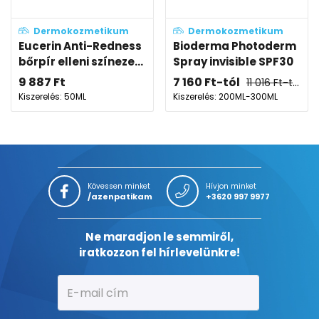
Dermokozmetikum
Dermokozmetikum
Eucerin Anti-Redness
Bioderma Photoderm
bőrpír elleni színeze...
Spray invisible SPF30
9 887
Ft
7 160
Ft
-tól
11 016
Ft
-tól
Kiszerelés: 50ML
Kiszerelés: 200ML-300ML
Kövessen minket
Hívjon minket
/azenpatikam
+3620 997 9977
Ne maradjon le semmiről,
iratkozzon fel hírlevelünkre!