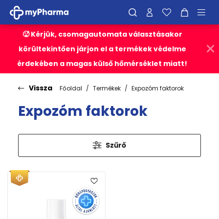
🥵 Kérjük, csomagautomata választásakor
körültekintően járjon el a termékek védelme
érdekében a magas külső hőmérséklet miatt!
Vissza
Főoldal
Termékek
Expozóm faktorok
Expozóm faktorok
Szűrő