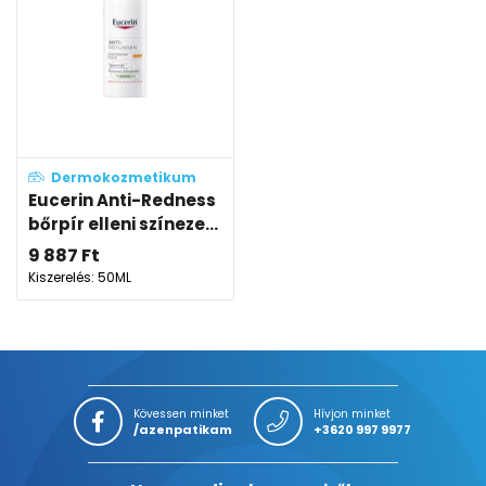
Dermokozmetikum
Eucerin Anti-Redness
bőrpír elleni színeze...
9 887
Ft
Kiszerelés: 50ML
Kövessen minket
Hívjon minket
/azenpatikam
+3620 997 9977