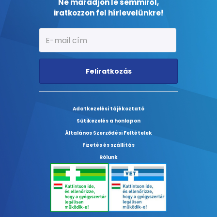
Ne maradjon le semmiről,
iratkozzon fel hírlevelünkre!
Feliratkozás
Adatkezelési tájékoztató
Sütikezelés a honlapon
Általános Szerződési Feltételek
Fizetés és szállítás
Rólunk