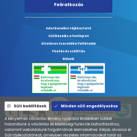
Feliratkozás
Adatkezelési tájékoztató
Sütikezelés a honlapon
Általános Szerződési Feltételek
Fizetés és szállítás
Rólunk
Süti beállítások
Minden süti engedélyezése
A kényelmes vásárlási élmény nyújtása érdekében sütiket
használunk a vásárlási és közösségi funkciók biztosításához,
valamint weboldalunk forgalmának elemzéséhez. Kérjük, olvassa el
Süti tájékoztatónkat, amelyben részletes információkat talál az