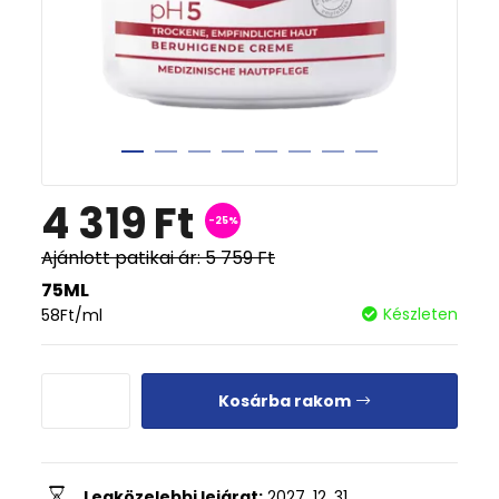
4 319
Ft
-25%
Ajánlott patikai ár:
5 759
Ft
75ML
Készleten
58
Ft
/ml
Kosárba rakom
Legközelebbi lejárat:
2027. 12. 31.