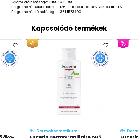
Gyártó elérhetősége: +4904049090
Forgalmazó: Beiersdorf Kft. 1126 Budapest Tartsay Vilmos utca 3.
Forgalmazó elérhetősége: +3614573900
Kapcsolódó termékek
Dermokozmetikum
D
ire pH5
Eucerin pH5 extra könnyű,
Euce