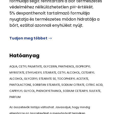
formulája segít fenntartani a bőr természetes
védelméhez nélkülözhetetlen pH-értékét.
5% dexpanthenolt tartalmazó formulája
nyugtatja és természetes módon hidratálja a
bőrt, ezáltal azonnali enyhülést nyújt.
Tudjon meg többet
Hatóanyag
AQUA, CETYL PALMITATE, GLYCERIN, PANTHENOL, ISOPROPYL
MYRISTATE, ETHYLHEXYL STEARATE, CETYL ALCOHOL, CETEARYL
ALCOHOL, GLYCERYL STEARATE SE, TOCOPHERYL ACETATE,
PANTOLACTONE, SORBITAN STEARATE, SODIUM CITRATE, CITRIC ACID,
CAPRYLYL GLYCOL, PHENOXYETHANOL, SODIUM CETEARYL SULFATE,
PARFUM
Az összetevők listája változhat. Javasoljuk, hogy mindig
ellenőrizze az összetevőket a megvásárolt terméken.