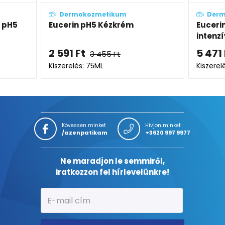
tikum
Dermokozmetikum
ézkrém
Eucerin pH5 extra könnyű,
intenzív gél-krém
5 471
Ft
5
Ft
7 295
Ft
Kiszerelés: 350ML
Kövessen minket
Hívjon minket
/azenpatikam
+3620 997 9977
Ne maradjon le semmiről,
iratkozzon fel hírlevelünkre!