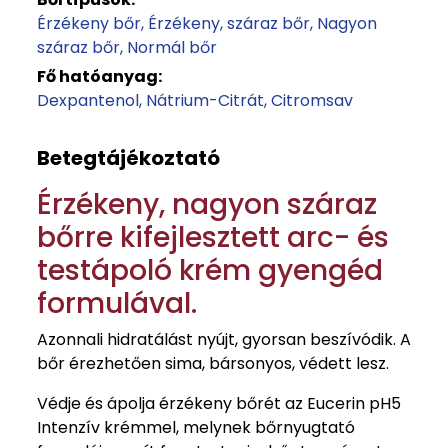
Érzékeny bőr
Érzékeny, száraz bőr
Nagyon
száraz bőr
Normál bőr
Fő hatóanyag:
Dexpantenol
Nátrium-Citrát
Citromsav
Betegtájékoztató
Érzékeny, nagyon száraz
bőrre kifejlesztett arc- és
testápoló krém gyengéd
formulával.
Azonnali hidratálást nyújt, gyorsan beszívódik. A
bőr érezhetően sima, bársonyos, védett lesz.
Védje és ápolja érzékeny bőrét az Eucerin pH5
Intenzív krémmel, melynek bőrnyugtató