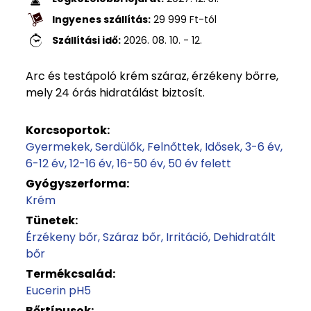
Ingyenes szállítás:
29 999
Ft
-tól
Szállítási idő:
2026. 08. 10. - 12.
Arc és testápoló krém száraz, érzékeny bőrre,
mely 24 órás hidratálást biztosít.
Korcsoportok:
Gyermekek
Serdülők
Felnőttek
Idősek
3-6 év
6-12 év
12-16 év
16-50 év
50 év felett
Gyógyszerforma:
Krém
Tünetek:
Érzékeny bőr
Száraz bőr
Irritáció
Dehidratált
bőr
Termékcsalád:
Eucerin pH5
Bőrtípusok: