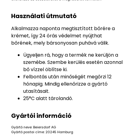
Használati útmutató
Alkalmazza naponta megtisztított bőrére a
krémet, így 24 órás védelmet nyújthat
bőrének, mely bársonyosan puhává válik.
Ügyeljen rá, hogy a termék ne kerüljön a
szemébe. Szembe kerülés esetén azonnal
bő vízzel öblítse ki.
Felbontás után minőségét megőrzi 12
hónapig. Mindig ellenőrizze a gyártó
utasításait.
25°C alatt tárolandó.
Gyártói információ
Gyártó neve: Beiersdorf AG
Gyártó postai címe: 20245 Hamburg