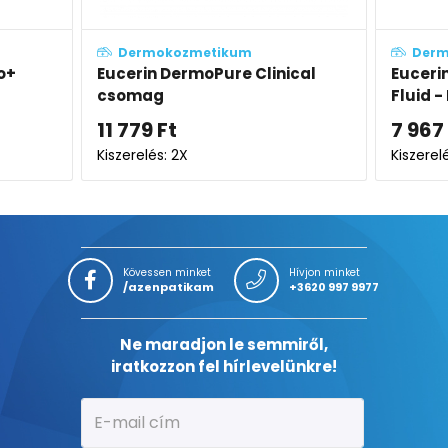
Dermokozmetikum
Derm
cal
Eucerin DermoPure Clinical Mat
Euceri
Fluid - Mattító fluid
Peelin
széru
7 967
Ft
8 351
Kiszerelés: 40ML
Kiszerel
Kövessen minket
Hívjon minket
/azenpatikam
+3620 997 9977
Ne maradjon le semmiről,
iratkozzon fel hírlevelünkre!