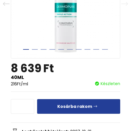
8 639
Ft
40ML
Készleten
216
Ft
/ml
Kosárba rakom