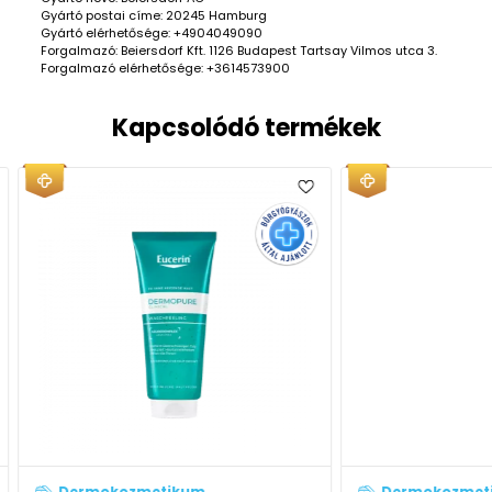
Gyártó postai címe: 20245 Hamburg
Gyártó elérhetősége: +4904049090
Forgalmazó: Beiersdorf Kft. 1126 Budapest Tartsay Vilmos utca 3.
Forgalmazó elérhetősége: +3614573900
Kapcsolódó termékek
Dermokozmetikum
Derm