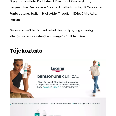
Glycyrrhiza Inflata Root Extract, Panthenol, Glucosylrutin,
Isoquercitrin, Ammonium Acryloyldimethyltaurate/VP Copolymer,
Pantolactone, Sodium Hydroxide, Trisodium EDTA, Citric Acid,
Parfum
*Az összetevők listája változhat. Javasoljuk, hogy mindig
ellenőrizze az összetevőket a megvásárolt terméken.
Tájékoztató