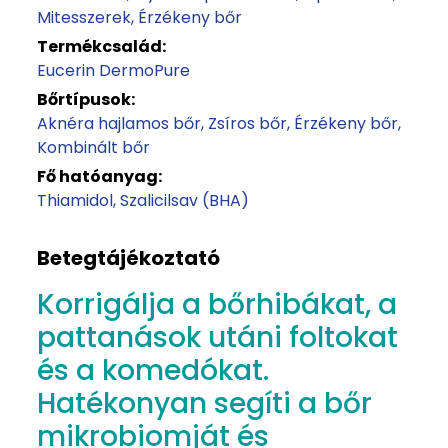
Mitesszerek
Érzékeny bőr
Termékcsalád:
Eucerin DermoPure
Bőrtípusok:
Aknéra hajlamos bőr
Zsíros bőr
Érzékeny bőr
Kombinált bőr
Fő hatóanyag:
Thiamidol
Szalicilsav (BHA)
Betegtájékoztató
Korrigálja a bőrhibákat, a
pattanások utáni foltokat
és a komedókat.
Hatékonyan segíti a bőr
mikrobiomját és