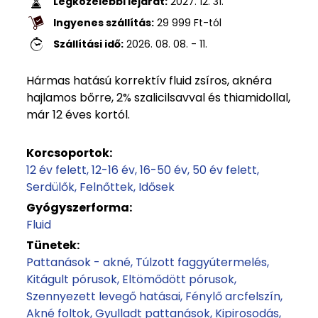
Legközelebbi lejárat:
2027. 12. 31.
Ingyenes szállítás:
29 999
Ft
-tól
Szállítási idő:
2026. 08. 08. - 11.
Hármas hatású korrektív fluid zsíros, aknéra
hajlamos bőrre, 2% szalicilsavval és thiamidollal,
már 12 éves kortól.
Korcsoportok:
12 év felett
12-16 év
16-50 év
50 év felett
Serdülők
Felnőttek
Idősek
Gyógyszerforma:
Fluid
Tünetek:
Pattanások - akné
Túlzott faggyútermelés
Kitágult pórusok
Eltömődött pórusok
Szennyezett levegő hatásai
Fénylő arcfelszín
Akné foltok
Gyulladt pattanások
Kipirosodás