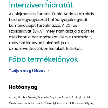
intenzíven hidratál.
Az olajmentes Eucerin Triple Action korrektív
fluid bőrgyógyászati hatóanyagok egyedi
kombinációját tartalmazza. A 2%-os
szalicilsavat (BHA), mely hámlasztja a bőrt és
csökkenti a pattanásokat, illetve thiamidolt,
mely hatékonyan halványítja az
akné következtében kialakult foltokat.
Főbb termékelőnyök
Tudjon meg többet
Hatóanyag
Aqua, Alcohol Denat., Glycerin, Tapioca Starch, Salicylic Acid,
Carbomer, Isobutylamido Thiazolyl Resorcinol, Decylene Glycol,