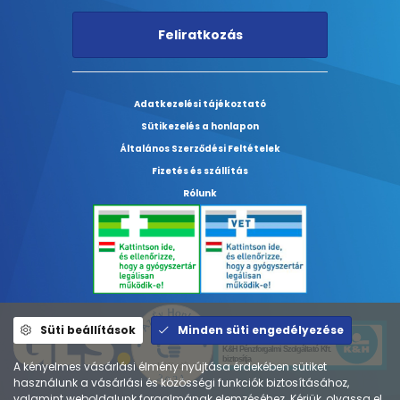
Feliratkozás
Adatkezelési tájékoztató
Sütikezelés a honlapon
Általános Szerződési Feltételek
Fizetés és szállítás
Rólunk
Süti beállítások
Minden süti engedélyezése
A kényelmes vásárlási élmény nyújtása érdekében sütiket
használunk a vásárlási és közösségi funkciók biztosításához,
valamint weboldalunk forgalmának elemzéséhez. Kérjük, olvassa el