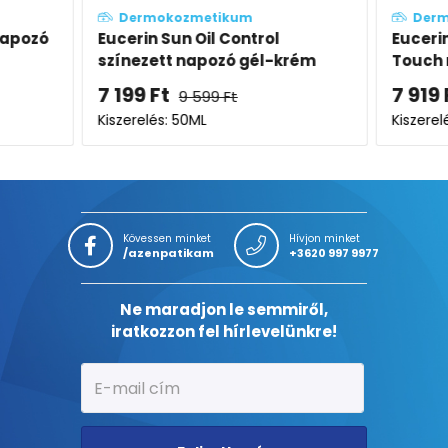
Dermokozmetikum
Derm
napozó
Eucerin Sun Oil Control
Eucerin
színezett napozó gél-krém
Touch 
arcra medium SPF50+
SPF50
7 199
Ft
7 919
9 599
Ft
Kiszerelés: 50ML
Kiszerel
Kövessen minket
Hívjon minket
/azenpatikam
+3620 997 9977
Ne maradjon le semmiről,
iratkozzon fel hírlevelünkre!