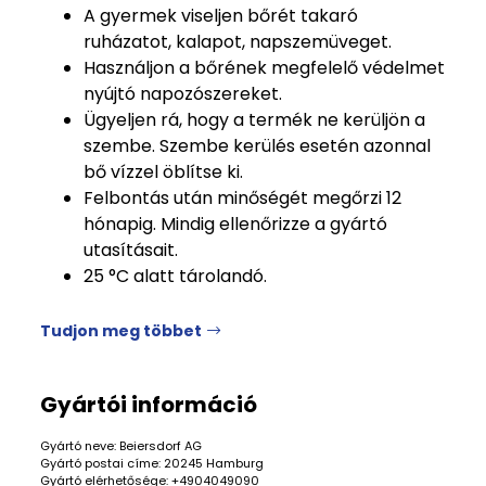
A gyermek viseljen bőrét takaró
ruházatot, kalapot, napszemüveget.
Használjon a bőrének megfelelő védelmet
nyújtó napozószereket.
Ügyeljen rá, hogy a termék ne kerüljön a
szembe. Szembe kerülés esetén azonnal
bő vízzel öblítse ki.
Felbontás után minőségét megőrzi 12
hónapig. Mindig ellenőrizze a gyártó
utasításait.
25 °C alatt tárolandó.
Tudjon meg többet
Gyártói információ
Gyártó neve: Beiersdorf AG
Gyártó postai címe: 20245 Hamburg
Gyártó elérhetősége: +4904049090