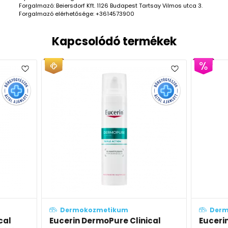
Forgalmazó: Beiersdorf Kft. 1126 Budapest Tartsay Vilmos utca 3.
Forgalmazó elérhetősége: +3614573900
Kapcsolódó termékek
Dermokozmetikum
Derm
cal
Eucerin DermoPure Clinical
Euceri