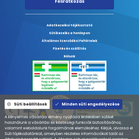
Feliratkozás
Adatkezelési tájékoztató
Sütikezelés a honlapon
Általános Szerződési Feltételek
Fizetés és szállítás
Rólunk
Süti beállítások
Minden süti engedélyezése
A kényelmes vásárlási élmény nyújtása érdekében sütiket
használunk a vásárlási és közösségi funkciók biztosításához,
valamint weboldalunk forgalmának elemzéséhez. Kérjük, olvassa el
Süti tájékoztatónkat, amelyben részletes információkat talál az