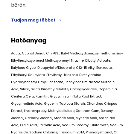
bőrön.
Tudjon meg többet
Hatóanyag
Aqua, Alcohol Denat, CI 77891, Butyl Methoxydibenzoylmethane, Bis-
Ethylhexyloxyphenol Methoxyphenyl Triazine, Dibutyl Adipate,
Butylene Glycol Dicaprylate/Dicaprate, C12-15 Alkyl Benzoate,
Ethylhexyl Salicylate, Ethylhexyl Triazone, Diethylamino
Hydroxybenzoyl Hexyl Benzoate, Phenylbenzimidazole Sulfonic
Acid, Silica, Silica Dimethyl Silylate, Cocoglycerides, Copernicia
Cerifera Cera, Karnitin, Glycyrrhiza Inflata Root Extract,
Glycyrrhetinic Acid, Glycerin, Tapioca Starch, Chondrus Crispus
Extract, Hydroxypropyl Methylcellulose, Xanthan Gum, Behenyl
Alcohol, Cetearyl Alcohol, Stearic Acid, Myristic Acid, Arachidic
Acid, Oleic Acid, Palmitic Acid, Sodium Stearoyl Glutamate, Sodium
Hydroxide, Sodium Chloride, Trisodium EDTA, Phenoxyethanol, CI