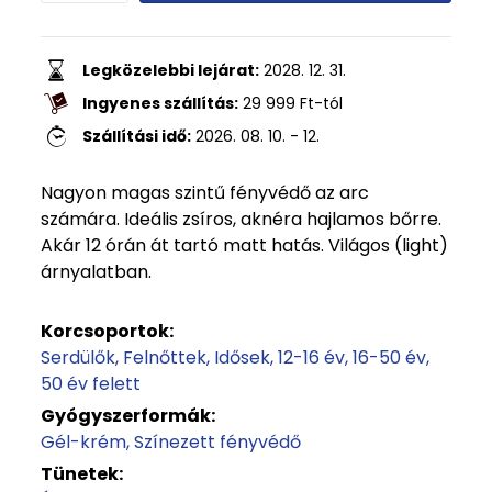
Legközelebbi lejárat:
2028. 12. 31.
Ingyenes szállítás:
29 999
Ft
-tól
Szállítási idő:
2026. 08. 10. - 12.
Nagyon magas szintű fényvédő az arc
számára. Ideális zsíros, aknéra hajlamos bőrre.
Akár 12 órán át tartó matt hatás. Világos (light)
árnyalatban.
Korcsoportok:
Serdülők
Felnőttek
Idősek
12-16 év
16-50 év
50 év felett
Gyógyszerformák:
Gél-krém
Színezett fényvédő
Tünetek: