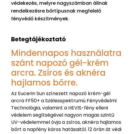
védekezés, melyre nagyszámban állnak
rendelkezésre bőrtípusnak megfelelő
fényvédő készítmények.
Betegtájékoztató
Mindennapos használatra
szánt napozó gél-krém
arcra. Zsíros és aknéra
hajlamos bőrre.
Az Eucerin Sun színezett napozó krém-gél
arcra FF50+ a Szélesspektrumú Fényvédelmi
Technológia, valamint a HEVIS-fény elleni
védelem segítségével nagyon magas szintű
UV-védelemmel óvja a zsíros, aknéra hajlamos
bőrt a napfény káros hatásaitól. 12 órán át védi