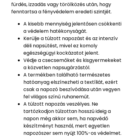
fürdés, izzadás vagy törölközés után, hogy
fenntartsa a fényvédelem eredeti szintjét.
A kisebb mennyiség jelentősen csökkenti
a védelem hatékonyságát.
Kerülje a túlzott napozást és az intenzív
déli napsütést, mivel ez komoly
egészségügyi kockázatot jelent.
Védje a csecsemőket és kisgyermekeket
a közvetlen napsugárzástól.
A termékben található természetes
hatóanyag elszínezheti a textíliát, ezért
csak a napozó beszívódása után vegyen
fel világos színű ruhaneműt.
A túlzott napozás veszélyes. Ne
tartózkodjon túlzottan hosszú ideig a
napon még akkor sem, ha napvédő
készítményt használ, mert egyetlen
napozószer sem nyújt 100%-os védelmet.