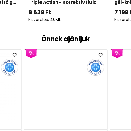
ító g...
Triple Action - Korrektív fluid
gél-kr
8 639
Ft
7 199
Kiszerelés: 40ML
Kiszerel
Önnek ajánljuk