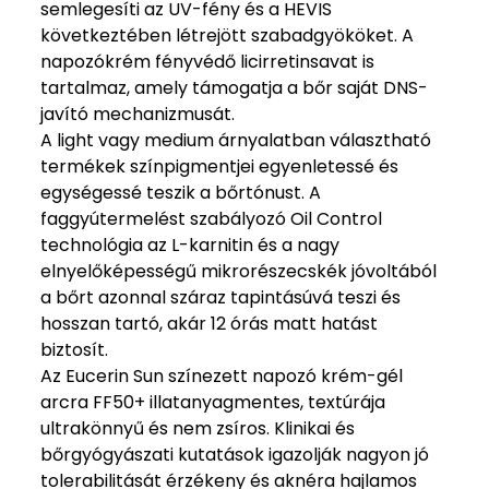
semlegesíti az UV-fény és a HEVIS
következtében létrejött szabadgyököket. A
napozókrém fényvédő licirretinsavat is
tartalmaz, amely támogatja a bőr saját DNS-
javító mechanizmusát.
A light vagy medium árnyalatban választható
termékek színpigmentjei egyenletessé és
egységessé teszik a bőrtónust. A
faggyútermelést szabályozó Oil Control
technológia az L-karnitin és a nagy
elnyelőképességű mikrorészecskék jóvoltából
a bőrt azonnal száraz tapintásúvá teszi és
hosszan tartó, akár 12 órás matt hatást
biztosít.
Az Eucerin Sun színezett napozó krém-gél
arcra FF50+ illatanyagmentes, textúrája
ultrakönnyű és nem zsíros. Klinikai és
bőrgyógyászati kutatások igazolják nagyon jó
tolerabilitását érzékeny és aknéra hajlamos