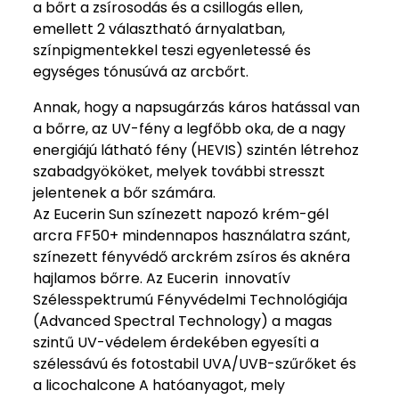
a bőrt a zsírosodás és a csillogás ellen,
emellett 2 választható árnyalatban,
színpigmentekkel teszi egyenletessé és
egységes tónusúvá az arcbőrt.
Annak, hogy a napsugárzás káros hatással van
a bőrre, az UV-fény a legfőbb oka, de a nagy
energiájú látható fény (HEVIS) szintén létrehoz
szabadgyököket, melyek további stresszt
jelentenek a bőr számára.
Az Eucerin Sun színezett napozó krém-gél
arcra FF50+ mindennapos használatra szánt,
színezett fényvédő arckrém zsíros és aknéra
hajlamos bőrre. Az Eucerin innovatív
Szélesspektrumú Fényvédelmi Technológiája
(Advanced Spectral Technology) a magas
szintű UV-védelem érdekében egyesíti a
szélessávú és fotostabil UVA/UVB-szűrőket és
a licochalcone A hatóanyagot, mely