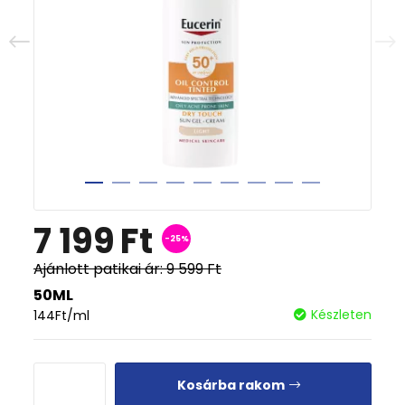
7 199
Ft
-25%
Ajánlott patikai ár:
9 599
Ft
50ML
Készleten
144
Ft
/ml
Kosárba rakom