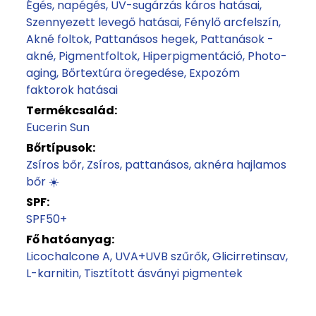
Égés, napégés
UV-sugárzás káros hatásai
Szennyezett levegő hatásai
Fénylő arcfelszín
Akné foltok
Pattanásos hegek
Pattanások -
akné
Pigmentfoltok
Hiperpigmentáció
Photo-
aging
Bőrtextúra öregedése
Expozóm
faktorok hatásai
Termékcsalád:
Eucerin Sun
Bőrtípusok:
Zsíros bőr
Zsíros, pattanásos, aknéra hajlamos
bőr ☀️
SPF:
SPF50+
Fő hatóanyag:
Licochalcone A
UVA+UVB szűrők
Glicirretinsav
L-karnitin
Tisztított ásványi pigmentek