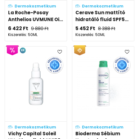
Dermokozmetikum
Dermokozmetikum
La Roche-Posay
Cerave Sun mattító
Anthelios UVMUNE Oi...
hidratáló fluid SPF5...
6 422
Ft
5 452
Ft
9 880
Ft
8 388
Ft
Kiszerelés: 50ML
Kiszerelés: 50ML
EP
Dermokozmetikum
Dermokozmetikum
Vichy Capital Soleil
Bioderma Sébium