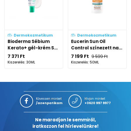
Dermokozmetikum
Dermokozmetikum
Bioderma Sébium
Eucerin Sun Oil
Kerato+ gél-krém S...
Control színezett na...
7 371
Ft
7 199
Ft
9 599
Ft
Kiszerelés: 30ML
Kiszerelés: 50ML
Kövessen minket
Hívjon minket
/azenpatikam
+3620 997 9977
Ne maradjon le semmiről,
iratkozzon fel hírlevelünkre!