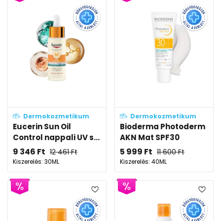
Dermokozmetikum
Dermokozmetikum
Eucerin Sun Oil
Bioderma Photoderm
Control nappali UV s...
AKN Mat SPF30
9 346
Ft
5 999
Ft
12 461
Ft
11 600
Ft
Kiszerelés: 30ML
Kiszerelés: 40ML