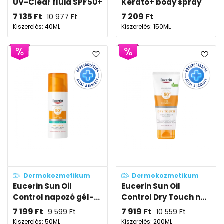
UV-Clear fluid SPF50+
Kerato+ body spray
7 135
Ft
7 209
Ft
10 977
Ft
Kiszerelés: 40ML
Kiszerelés: 150ML
Dermokozmetikum
Dermokozmetikum
Eucerin Sun Oil
Eucerin Sun Oil
Control napozó gél-...
Control Dry Touch n...
7 199
Ft
7 919
Ft
9 599
Ft
10 559
Ft
Kiszerelés: 50ML
Kiszerelés: 200ML