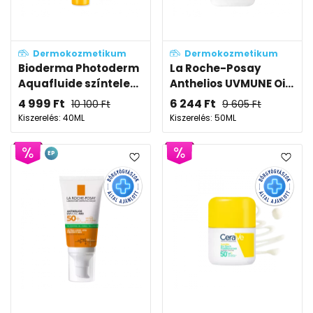
Dermokozmetikum
Dermokozmetikum
Bioderma Photoderm
La Roche-Posay
Aquafluide színtele...
Anthelios UVMUNE Oi...
4 999
Ft
6 244
Ft
10 100
Ft
9 605
Ft
Kiszerelés: 40ML
Kiszerelés: 50ML
EP