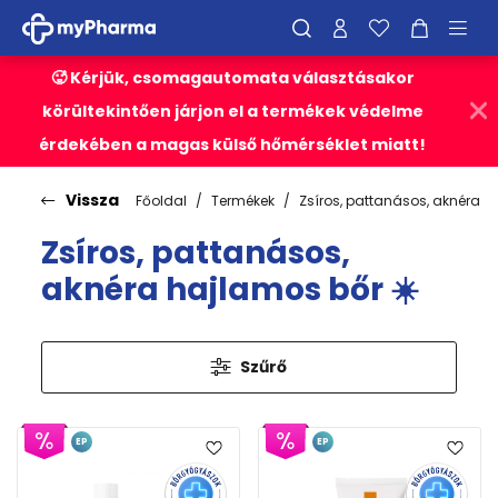
🥵 Kérjük, csomagautomata választásakor
körültekintően járjon el a termékek védelme
érdekében a magas külső hőmérséklet miatt!
Vissza
Főoldal
Termékek
Zsíros, pattanásos, aknéra h
Zsíros, pattanásos,
aknéra hajlamos bőr ☀️
Szűrő
EP
EP