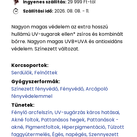
Ingyenes szállítás:
29 999
Ft
-tól
Szállítási idő:
2026. 08. 08. - 11.
Nagyon magas védelem az extra hosszú
hullámú UV-sugarak ellen* zsíros és kombinált
bőrre. Nagyon magas UVB+UVA és antioxidáns
védelem. Színezett változat.
Korcsoportok:
Serdülők
Felnőttek
Gyógyszerformák:
Színezett fényvédő
Fényvédő
Arcápoló
fényvédelemmel
Tünetek:
Fénylő arcfelszín
UV-sugárzás káros hatásai
Akné foltok
Pattanásos hegek
Pattanások -
akné
Pigmentfoltok
Hiperpigmentáció
Túlzott
faggyútermelés
Égés, napégés
Szennyezett