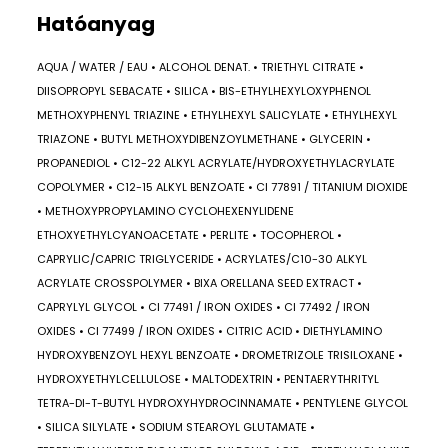
Hatóanyag
AQUA / WATER / EAU • ALCOHOL DENAT. • TRIETHYL CITRATE •
DIISOPROPYL SEBACATE • SILICA • BIS-ETHYLHEXYLOXYPHENOL
METHOXYPHENYL TRIAZINE • ETHYLHEXYL SALICYLATE • ETHYLHEXYL
TRIAZONE • BUTYL METHOXYDIBENZOYLMETHANE • GLYCERIN •
PROPANEDIOL • C12-22 ALKYL ACRYLATE/HYDROXYETHYLACRYLATE
COPOLYMER • C12-15 ALKYL BENZOATE • CI 77891 / TITANIUM DIOXIDE
• METHOXYPROPYLAMINO CYCLOHEXENYLIDENE
ETHOXYETHYLCYANOACETATE • PERLITE • TOCOPHEROL •
CAPRYLIC/CAPRIC TRIGLYCERIDE • ACRYLATES/C10-30 ALKYL
ACRYLATE CROSSPOLYMER • BIXA ORELLANA SEED EXTRACT •
CAPRYLYL GLYCOL • CI 77491 / IRON OXIDES • CI 77492 / IRON
OXIDES • CI 77499 / IRON OXIDES • CITRIC ACID • DIETHYLAMINO
HYDROXYBENZOYL HEXYL BENZOATE • DROMETRIZOLE TRISILOXANE •
HYDROXYETHYLCELLULOSE • MALTODEXTRIN • PENTAERYTHRITYL
TETRA-DI-T-BUTYL HYDROXYHYDROCINNAMATE • PENTYLENE GLYCOL
• SILICA SILYLATE • SODIUM STEAROYL GLUTAMATE •