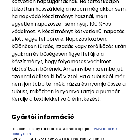
közvetlen napsugárzásnak. Ne tartózkodjon
túlzottan hosszú ideig a napon még akkor sem,
ha napvédő készítményt használ, mert
egyetlen napozószer sem nyújt 100 %-os
védelmet. A készítményt közvetlenül napozás
előtt vigye fel bőrére. Napozás közben,
különösen fürdés, izzadás vagy törölközés után
gyakran és bőségesen figyel fel újra a
készítményt, hogy folyamatos védelmet
biztosítson bőrének. Amennyiben szembe jut,
azonnal öblítse ki bő vízzel. Ha a tubusból már
nem jön több termék, rázza és nyomja össze a
tubust, miközben lenyomva tartja a pumpát.
Kerülje a textilekkel való érintkezést.
Gyártói információ
La Roche-Posay Laboratoire Dermatologique -
www.laroche-
posay.com
AVENUE RENE LEVAYER 86270 La Roche-Posay France