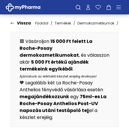
Vissza
Főoldal
Termékek
Dermokozmetikumok
Fén
🟦 Vásároljon
15 000 Ft felett La
Roche-Posay
dermokozmetikumokat
, és válasszon
akár
5 000 Ft értékű ajándék
termékeink egyikéből
.
Ajánlatunk az elérhető készlet erejéig érvényes!
🧡 Legalább két La Roche-Posay
Anthelios fényvédő vásárlása esetén
megajándékozzunk
egy
75ml-es La
Roche-Posay Anthelios Post-UV
napozás utáni testápoló tej
jel a
készlet erejéig.