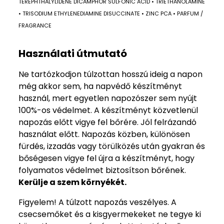
TEREPHTHALYLIDENE DICAMPHOR SULFONIC ACID • TRIETHANOLAMINE
• TRISODIUM ETHYLENEDIAMINE DISUCCINATE • ZINC PCA • PARFUM /
FRAGRANCE
Használati útmutató
Ne tartózkodjon túlzottan hosszú ideig a napon
még akkor sem, ha napvédő készítményt
használ, mert egyetlen napozószer sem nyújt
100%-os védelmet. A készítményt közvetlenül
napozás előtt vigye fel bőrére. Jól felrázandó
használat előtt. Napozás közben, különösen
fürdés, izzadás vagy törülközés után gyakran és
bőségesen vigye fel újra a készítményt, hogy
folyamatos védelmet biztosítson bőrének.
Kerülje a szem környékét.
Figyelem! A túlzott napozás veszélyes. A
csecsemőket és a kisgyermekeket ne tegye ki