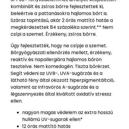
kombinált és zsíros bőrre fejlesztettek ki,
beleértve a pattanásokra hajlamos bőrt is.
Száraz tapintású, akár 2 órás mattító hatás a
megkérdezettek 84 százaléka szerint.** Nem
csípi a szemet. Érzékeny, zsíros bőrre.
Úgy fejlesztették, hogy ne csípje a szemet.
Bőrgyógyászati ellenőrzés mellett, érzékeny,
reaktív és napallergiára hajlamos bőrön
tesztelve. Nem komedogén. Tiszta bőrérzet.
Segít védeni az UVB-, UVA-sugárzás és a
látható fény által okozott hiperpigmentáltció,
valamint az infravörös A-sugárzás és a
légszennyezés által kiváltott oxidatív stressz
ellen.
nagyon magas védelem az extra hosszú
hullámú UV-sugarak ellen*
12 órás mattító hatás