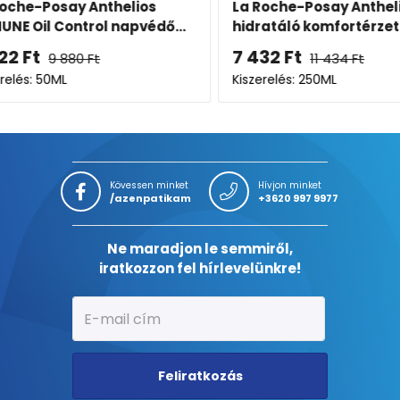
os
La Roche-Posay Anthelios ECO
La Roc
édő...
hidratáló komfortérzetet adó
UVMUNE
naptej SPF50+
színez
7 432
Ft
6 361
11 434
Ft
SPF50
Kiszerelés: 250ML
Kiszerel
Kövessen minket
Hívjon minket
/azenpatikam
+3620 997 9977
Ne maradjon le semmiről,
iratkozzon fel hírlevelünkre!
Feliratkozás