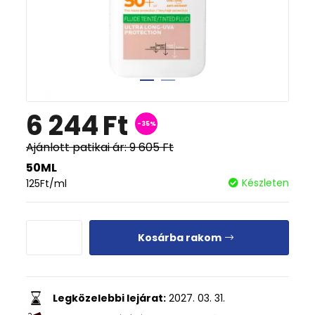
6 244
Ft
-35%
Ajánlott patikai ár:
9 605
Ft
50ML
Készleten
125
Ft
/ml
Kosárba rakom
Legközelebbi lejárat:
2027. 03. 31.