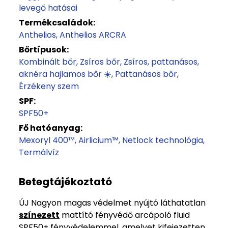
levegő hatásai
Termékcsaládok:
Anthelios
Anthelios ARCRA
Bőrtípusok:
Kombinált bőr
Zsíros bőr
Zsíros, pattanásos,
aknéra hajlamos bőr ☀️
Pattanásos bőr
Érzékeny szem
SPF:
SPF50+
Fő hatóanyag:
Mexoryl 400™
Airlicium™
Netlock technológia
Termálvíz
Betegtájékoztató
ÚJ Nagyon magas védelmet nyújtó láthatatlan
színezett
mattító fényvédő arcápoló fluid
SPF50+ fényvédelemmel, amelyet kifejezetten