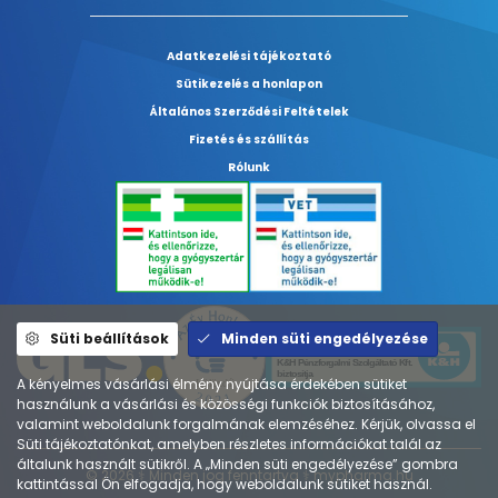
Adatkezelési tájékoztató
Sütikezelés a honlapon
Általános Szerződési Feltételek
Fizetés és szállítás
Rólunk
Süti beállítások
Minden süti engedélyezése
A kényelmes vásárlási élmény nyújtása érdekében sütiket
használunk a vásárlási és közösségi funkciók biztosításához,
valamint weboldalunk forgalmának elemzéséhez. Kérjük, olvassa el
Süti tájékoztatónkat, amelyben részletes információkat talál az
általunk használt sütikről. A „Minden süti engedélyezése” gombra
© 2026 ⚕︎ Minden jog fenntartva ⚕︎ mypharma.hu
kattintással Ön elfogadja, hogy weboldalunk sütiket használ.