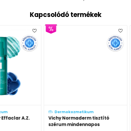
Kapcsolódó termékek
Dermokozmetikum
Derm
 A.Z.
Vichy Normaderm tisztító
La Roc
szérum mindennapos
gél-k
hámlasztásra