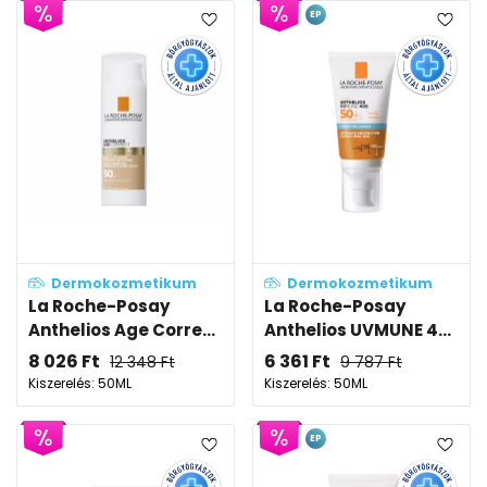
EP
Dermokozmetikum
Dermokozmetikum
La Roche-Posay
La Roche-Posay
Anthelios Age Corre...
Anthelios UVMUNE 4...
8 026
Ft
6 361
Ft
12 348
Ft
9 787
Ft
Kiszerelés: 50ML
Kiszerelés: 50ML
EP