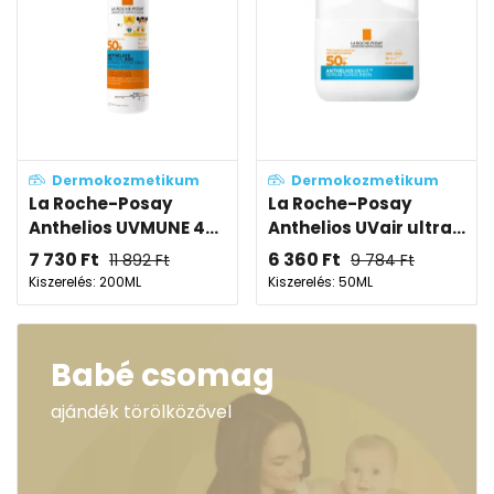
Dermokozmetikum
Dermokozmetikum
La Roche-Posay
La Roche-Posay
Anthelios UVMUNE 4...
Anthelios UVair ultra...
7 730
Ft
6 360
Ft
11 892
Ft
9 784
Ft
Kiszerelés: 200ML
Kiszerelés: 50ML
Babé csomag
ajándék törölközővel