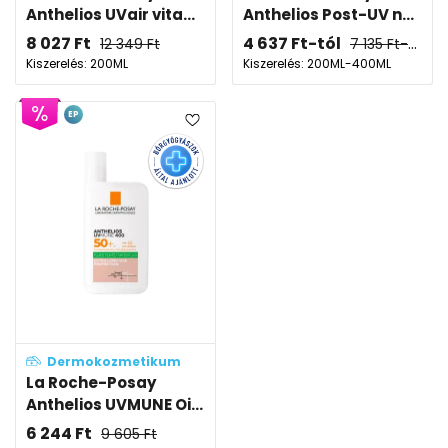
Anthelios UVair vita...
Anthelios Post-UV n...
8 027
Ft
4 637
Ft
-tól
12 349
Ft
7 135
Ft
-tól
Kiszerelés: 200ML
Kiszerelés: 200ML-400ML
EP
Dermokozmetikum
La Roche-Posay
Anthelios UVMUNE Oi...
6 244
Ft
9 605
Ft