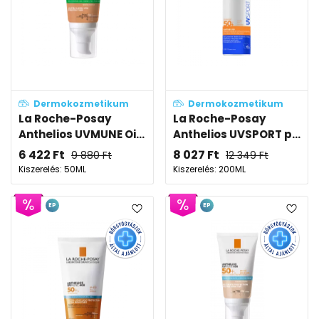
Dermokozmetikum
Dermokozmetikum
La Roche-Posay
La Roche-Posay
Anthelios UVMUNE Oi...
Anthelios UVSPORT p...
6 422
Ft
8 027
Ft
9 880
Ft
12 349
Ft
Kiszerelés: 50ML
Kiszerelés: 200ML
EP
EP