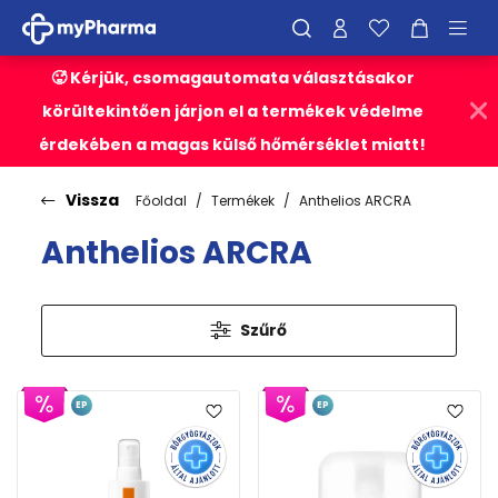
🥵 Kérjük, csomagautomata választásakor
körültekintően járjon el a termékek védelme
érdekében a magas külső hőmérséklet miatt!
Vissza
Főoldal
Termékek
Anthelios ARCRA
Anthelios ARCRA
Szűrő
EP
EP