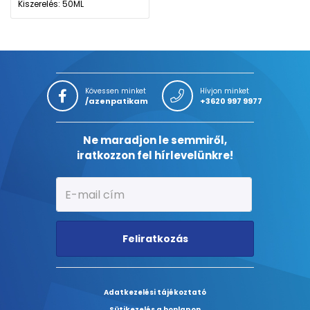
Kiszerelés: 50ML
Kövessen minket
Hívjon minket
/azenpatikam
+3620 997 9977
Ne maradjon le semmiről,
iratkozzon fel hírlevelünkre!
Feliratkozás
Adatkezelési tájékoztató
Sütikezelés a honlapon