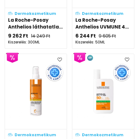
Dermokozmetikum
Dermokozmetikum
La Roche-Posay
La Roche-Posay
Anthelios láthatatla...
Anthelios UVMUNE 4...
9 262
Ft
6 244
Ft
14 249
Ft
9 605
Ft
Kiszerelés: 300ML
Kiszerelés: 50ML
EP
Dermokozmetikum
Dermokozmetikum