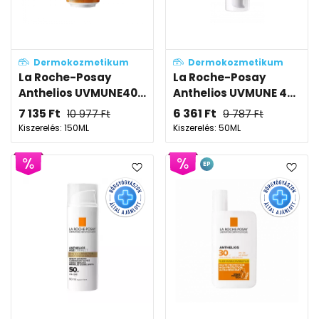
Dermokozmetikum
Dermokozmetikum
La Roche-Posay
La Roche-Posay
Anthelios UVMUNE40...
Anthelios UVMUNE 4...
7 135
Ft
6 361
Ft
10 977
Ft
9 787
Ft
Kiszerelés: 150ML
Kiszerelés: 50ML
EP