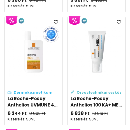
6 360
Ft
5 661
Ft
9 784
Ft
9 435
Ft
Kiszerelés: 50ML
Kiszerelés: 50ML
EP
EP
Dermokozmetikum
Orvostechnikai eszköz
La Roche-Posay
La Roche-Posay
Anthelios UVMUNE 4...
Anthelios 100 KA+ ME...
6 244
Ft
6 838
Ft
9 605
Ft
10 519
Ft
Kiszerelés: 50ML
Kiszerelés: 50ML