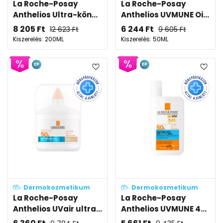
La Roche-Posay
La Roche-Posay
Anthelios Ultra-kön...
Anthelios UVMUNE Oi...
8 205
Ft
6 244
Ft
12 623
Ft
9 605
Ft
Kiszerelés: 200ML
Kiszerelés: 50ML
EP
EP
Dermokozmetikum
Dermokozmetikum
La Roche-Posay
La Roche-Posay
Anthelios UVair ultra...
Anthelios UVMUNE 4...