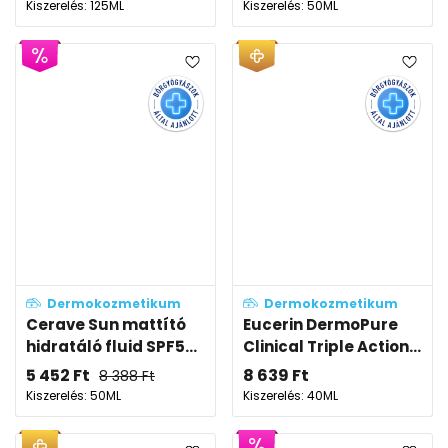
Kiszerelés: 125ML
Kiszerelés: 50ML
Dermokozmetikum
Dermokozmetikum
Cerave Sun mattító
Eucerin DermoPure
hidratáló fluid SPF5...
Clinical Triple Action...
5 452
Ft
8 639
Ft
8 388
Ft
Kiszerelés: 50ML
Kiszerelés: 40ML