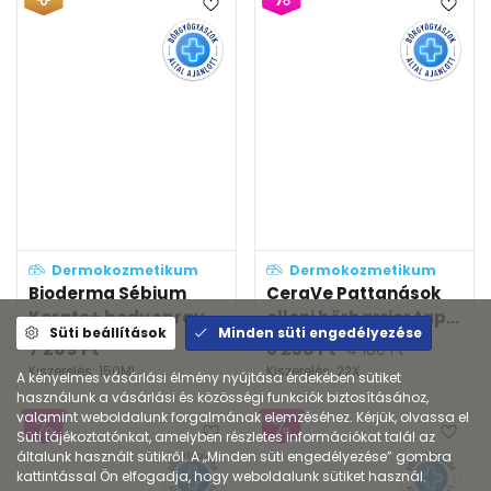
Dermokozmetikum
Dermokozmetikum
Bioderma Sébium
CeraVe Pattanások
Kerato+ body spray
elleni bőrbarrier tap...
Süti beállítások
Minden süti engedélyezése
7 209
Ft
3 256
Ft
4 180
Ft
Kiszerelés: 150ML
Kiszerelés: 22X
A kényelmes vásárlási élmény nyújtása érdekében sütiket
használunk a vásárlási és közösségi funkciók biztosításához,
valamint weboldalunk forgalmának elemzéséhez. Kérjük, olvassa el
Süti tájékoztatónkat, amelyben részletes információkat talál az
általunk használt sütikről. A „Minden süti engedélyezése” gombra
kattintással Ön elfogadja, hogy weboldalunk sütiket használ.