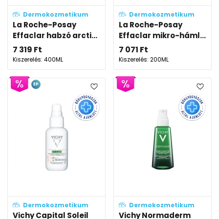
Dermokozmetikum
Dermokozmetikum
La Roche-Posay
La Roche-Posay
Effaclar habzó arcti...
Effaclar mikro-háml...
7 319
Ft
7 071
Ft
Kiszerelés: 400ML
Kiszerelés: 200ML
EP
Dermokozmetikum
Dermokozmetikum
Vichy Capital Soleil
Vichy Normaderm