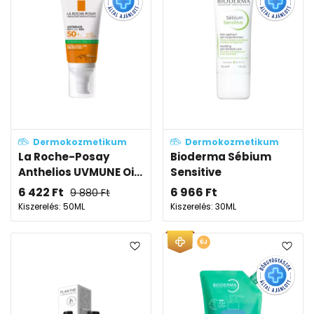
Dermokozmetikum
Dermokozmetikum
La Roche-Posay
Bioderma Sébium
Anthelios UVMUNE Oi...
Sensitive
6 422
Ft
6 966
Ft
9 880
Ft
Kiszerelés: 50ML
Kiszerelés: 30ML
ÚJ