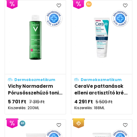
ÚJ
Dermokozmetikum
Dermokozmetikum
Vichy Normaderm
CeraVe pattanások
Pórusösszehúzó toni...
elleni arctisztító kré...
5 701
Ft
4 291
Ft
7 319
Ft
5 509
Ft
Kiszerelés: 200ML
Kiszerelés: 188ML
EP