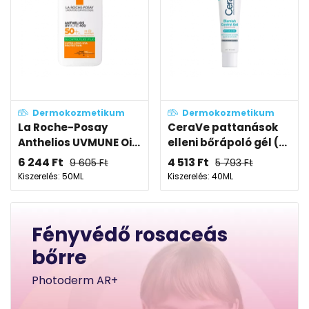
Dermokozmetikum
Dermokozmetikum
La Roche-Posay
CeraVe pattanások
Anthelios UVMUNE Oi...
elleni bőrápoló gél (...
6 244
Ft
4 513
Ft
9 605
Ft
5 793
Ft
Kiszerelés: 50ML
Kiszerelés: 40ML
Fényvédő rosaceás
bőrre
Photoderm AR+