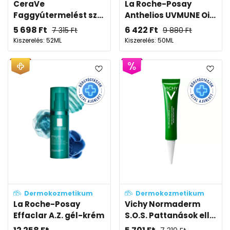
CeraVe
La Roche-Posay
Faggyútermelést sz...
Anthelios UVMUNE Oi...
5 698
Ft
6 422
Ft
7 315
Ft
9 880
Ft
Kiszerelés: 52ML
Kiszerelés: 50ML
Dermokozmetikum
Dermokozmetikum
La Roche-Posay
Vichy Normaderm
Effaclar A.Z. gél-krém
S.O.S. Pattanások ell...