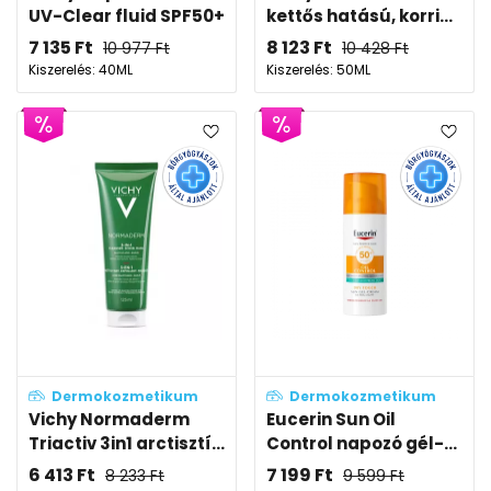
UV-Clear fluid SPF50+
kettős hatású, korri...
7 135
Ft
8 123
Ft
10 977
Ft
10 428
Ft
Kiszerelés: 40ML
Kiszerelés: 50ML
Dermokozmetikum
Dermokozmetikum
Vichy Normaderm
Eucerin Sun Oil
Triactiv 3in1 arctisztí...
Control napozó gél-...
6 413
Ft
7 199
Ft
8 233
Ft
9 599
Ft