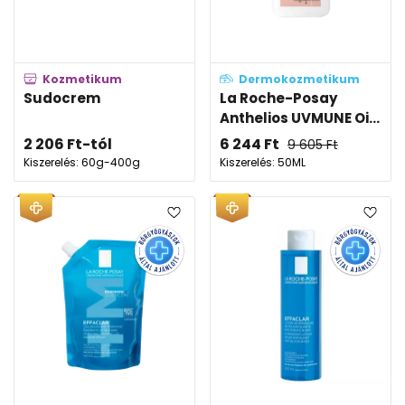
Kozmetikum
Dermokozmetikum
Sudocrem
La Roche-Posay
Anthelios UVMUNE Oi...
2 206
Ft
-tól
6 244
Ft
9 605
Ft
Kiszerelés: 60g-400g
Kiszerelés: 50ML