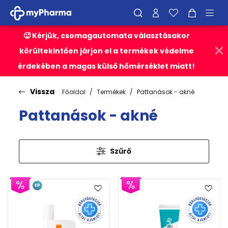
🥵 Kérjük, csomagautomata választásakor
körültekintően járjon el a termékek védelme
érdekében a magas külső hőmérséklet miatt!
Vissza
Főoldal
Termékek
Pattanások - akné
Pattanások - akné
Szűrő
EP