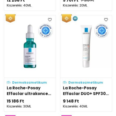
12 258
Ft
5 701
Ft
7 319
Ft
Kiszerelés: 40ML
Kiszerelés: 20ML
EP
Dermokozmetikum
Dermokozmetikum
La Roche-Posay
La Roche-Posay
Effaclar ultrakonce...
Effaclar DUO+ SPF30...
15 186
Ft
9 148
Ft
Kiszerelés: 30ML
Kiszerelés: 40ML