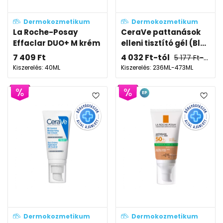
Dermokozmetikum
Dermokozmetikum
La Roche-Posay
CeraVe pattanások
Effaclar DUO+ M krém
elleni tisztító gél (Bl...
7 409
Ft
4 032
Ft
-tól
5 177
Ft
-tól
Kiszerelés: 40ML
Kiszerelés: 236ML-473ML
EP
Dermokozmetikum
Dermokozmetikum