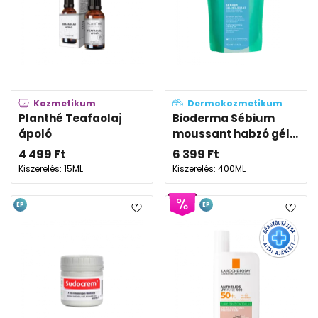
Kozmetikum
Dermokozmetikum
Planthé Teafaolaj
Bioderma Sébium
ápoló
moussant habzó gél...
4 499
Ft
6 399
Ft
Kiszerelés: 15ML
Kiszerelés: 400ML
EP
EP