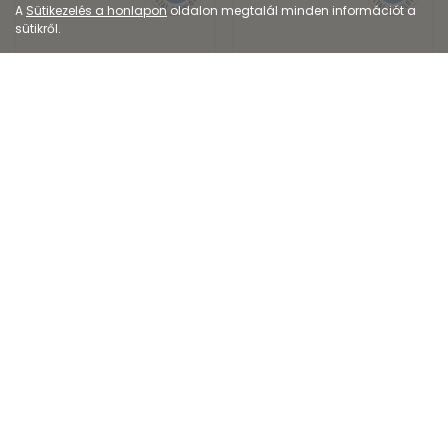
A
Sütikezelés a honlapon
oldalon megtalál minden információt a
sütikről.
Dermokozmetikum
Dermokozmetikum
Vichy Normaderm
Eucerin Sun Oil
Probio-BHA szérum
Control Dry Touch sz...
12 114
Ft
7 919
Ft
15 552
Ft
10 559
Ft
Kiszerelés: 30ML
Kiszerelés: 200ML