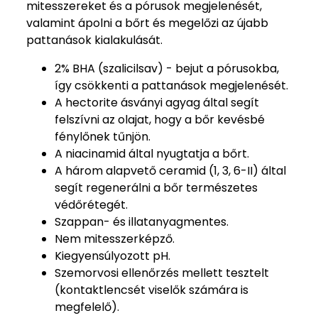
mitesszereket és a pórusok megjelenését,
valamint ápolni a bőrt és megelőzi az újabb
pattanások kialakulását.
2% BHA (szalicilsav) - bejut a pórusokba,
így csökkenti a pattanások megjelenését.
A hectorite ásványi agyag által segít
felszívni az olajat, hogy a bőr kevésbé
fénylőnek tűnjön.
A niacinamid által nyugtatja a bőrt.
A három alapvető ceramid (1, 3, 6-II) által
segít regenerálni a bőr természetes
védőrétegét.
Szappan- és illatanyagmentes.
Nem mitesszerképző.
Kiegyensúlyozott pH.
Szemorvosi ellenőrzés mellett tesztelt
(kontaktlencsét viselők számára is
megfelelő).