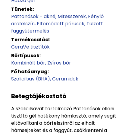
Habzó gél
Tünetek:
Pattanások - akné
Mitesszerek
Fénylő
arcfelszín
Eltömődött pórusok
Túlzott
faggyútermelés
Termékcsalád:
CeraVe tisztítók
Bőrtípusok:
Kombinált bőr
Zsíros bőr
Fő hatóanyag:
Szalicilsav (BHA)
Ceramidok
Betegtájékoztató
A szalicilsavat tartalmazó Pattanások elleni
tisztító gél hatékony hámlasztó, amely segít
eltávolítani a bőrfelszínről az elhalt
hámsejteket és a faggyút, csökkenteni a