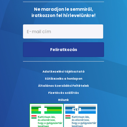
Ne maradjon le semmiről,
iratkozzon fel hírlevelünkre!
Feliratkozás
Adatkezelési tájékoztató
Sütikezelés a honlapon
Általános Szerződési Feltételek
Fizetés és szállítás
Rólunk