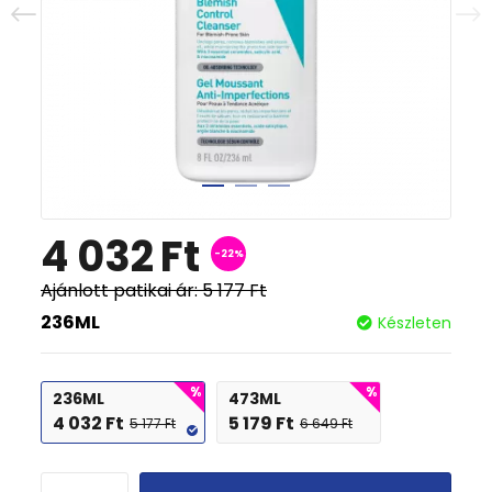
4 032
Ft
-22%
Ajánlott patikai ár:
5 177
Ft
236ML
Készleten
236ML
473ML
4 032
Ft
5 179
Ft
5 177
Ft
6 649
Ft