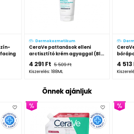
Dermokozmetikum
lleni
CeraVe pattanások elleni
Cer
ggal (Bl...
bőrápoló gél (Blemish Control
meg
Gel)
Ret
4 513
Ft
6 
5 793
Ft
Kiszerelés: 40ML
Kisz
Önnek ajánljuk