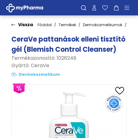
Vissza
Főoldal
Termékek
Dermokozmetikumok
Bőrt
CeraVe pattanások elleni tisztító
gél (Blemish Control Cleanser)
Termékazonosító: 1026249
Gyártó:
CeraVe
Dermokozmetikum