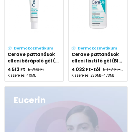
Dermokozmetikum
Dermokozmetikum
CeraVe pattanások
CeraVe pattanások
elleni bőrápoló gél (...
elleni tisztító gél (Bl...
4 513
Ft
4 032
Ft
-tól
5 793
Ft
5 177
Ft
-tól
Kiszerelés: 40ML
Kiszerelés: 236ML-473ML
Eucerin