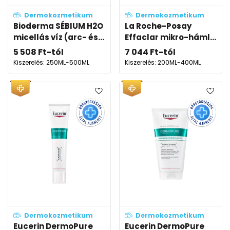
Dermokozmetikum
Dermokozmetikum
Bioderma SÉBIUM H2O
La Roche-Posay
micellás víz (arc- és...
Effaclar mikro-háml...
5 508
Ft
-tól
7 044
Ft
-tól
Kiszerelés: 250ML-500ML
Kiszerelés: 200ML-400ML
Dermokozmetikum
Dermokozmetikum
Eucerin DermoPure
Eucerin DermoPure