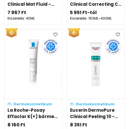
Clinical Mat Fluid -...
Clinical Correcting C...
7 967
Ft
5 951
Ft
-tól
Kiszerelés: 40ML
Kiszerelés: 150ML-400ML
Dermokozmetikum
Dermokozmetikum
La Roche-Posay
Eucerin DermoPure
Effaclar K(+) bőrme...
Clinical Peeling 10 -...
8 160
Ft
8 351
Ft