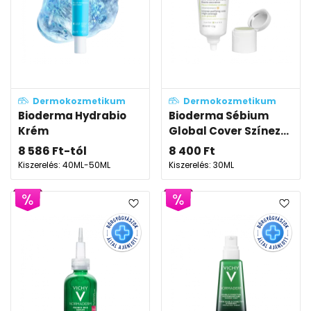
Dermokozmetikum
Dermokozmetikum
Bioderma Hydrabio
Bioderma Sébium
Krém
Global Cover Színez...
8 586
Ft
-tól
8 400
Ft
Kiszerelés: 40ML-50ML
Kiszerelés: 30ML