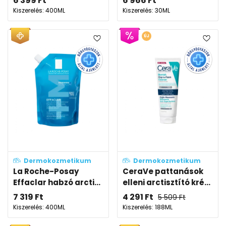
6 399
Ft
6 966
Ft
Kiszerelés: 400ML
Kiszerelés: 30ML
ÚJ
Dermokozmetikum
Dermokozmetikum
La Roche-Posay
CeraVe pattanások
Effaclar habzó arcti...
elleni arctisztító kré...
7 319
Ft
4 291
Ft
5 509
Ft
Kiszerelés: 400ML
Kiszerelés: 188ML