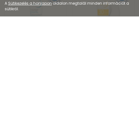
A
Sütikezelés a honlapon
oldalon megtalál minden információt a
sütikről.
Dermokozmetikum
Dermokozmetikum
Bioderma Hydrabio
Bioderma Photoderm
Gél-Krém
AKN Mat SPF30
8 019
Ft
5 999
Ft
11 600
Ft
Kiszerelés: 40ML
Kiszerelés: 40ML