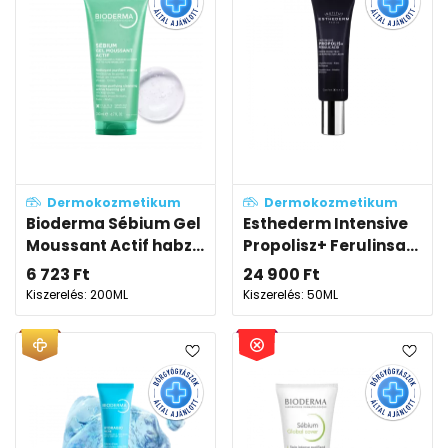
Dermokozmetikum
Dermokozmetikum
Bioderma Sébium Gel
Esthederm Intensive
Moussant Actif habz...
Propolisz+ Ferulinsa...
6 723
Ft
24 900
Ft
Kiszerelés: 200ML
Kiszerelés: 50ML