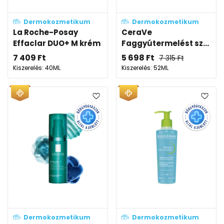
Dermokozmetikum
Dermokozmetikum
La Roche-Posay
CeraVe
Effaclar DUO+ M krém
Faggyútermelést sz...
7 409
Ft
5 698
Ft
7 315
Ft
Kiszerelés: 40ML
Kiszerelés: 52ML
Dermokozmetikum
Dermokozmetikum