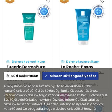
Dermokozmetikum
Dermokozmetikum
Eucerin DermoPure
La Roche-Posay
Clinical Purifying Scr...
Effaclar habzó arcti...
Süti beállítások
Minden süti engedélyezése
5 279
Ft
6 402
Ft
-tól
Kiszerelés: 100ML
Kiszerelés: 200ML-400ML
A kényelmes vásárlási élmény nyújtása érdekében sütiket
használunk a vásárlási és közösségi funkciók biztosításához,
valamint weboldalunk forgalmának elemzéséhez. Kérjük, olvassa el
Süti tájékoztatónkat, amelyben részletes információkat talál az
általunk használt sütikről. A „Minden süti engedélyezése” gombra
kattintással Ön elfogadja, hogy weboldalunk sütiket használ.