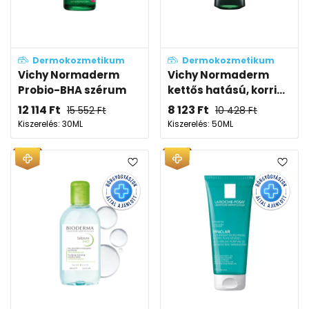
Dermokozmetikum
Dermokozmetikum
Vichy Normaderm
Vichy Normaderm
Probio-BHA szérum
kettős hatású, korri...
12 114
Ft
8 123
Ft
15 552
Ft
10 428
Ft
Kiszerelés: 30ML
Kiszerelés: 50ML