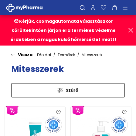
🥵 Kérjük, csomagautomata választásakor
körültekintően járjon el a termékek védelme
érdekében a magas külső hőmérséklet miatt!
Vissza
Főoldal
Termékek
Mitesszerek
Mitesszerek
Szűrő