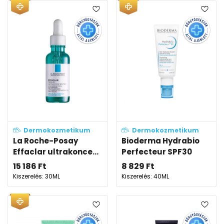
Dermokozmetikum
Dermokozmetikum
La Roche-Posay
Bioderma Hydrabio
Effaclar ultrakonce...
Perfecteur SPF30
15 186
Ft
8 829
Ft
Kiszerelés: 30ML
Kiszerelés: 40ML