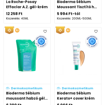
La Roche-Posay
Bioderma Sébium
Effaclar A.Z. gél-krém
Moussant Tisztító h...
12 258
Ft
5 994
Ft
-tól
Kiszerelés: 40ML
Kiszerelés: 200ML-500ML
ÚJ
ÚJ
Dermokozmetikum
Dermokozmetikum
Bioderma Sébium
Bioderma Sébium
moussant habzó gél...
Kerato+ cover krém