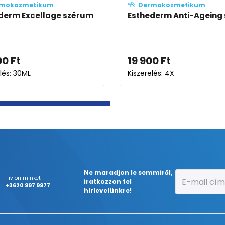
Dermokozmetikum
Dermokozmetiku
Aveeno® Calm + Restore™
La Roche-Posay Ret
Hármas Zabkomplex szérum
ránctalanító szér
9 999
Ft
19 485
Ft
iszerelés: 30ML
Kiszerelés: 30ML
Ne maradjon le semmiről,
Hívjon minket
iratkozzon fel
+3620 997 9977
hírlevelünkre!