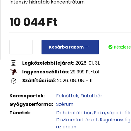
Intenzív hidratáló koncentrátum.
10 044
Ft
Kosárba rakom
Készlet
Legközelebbi lejárat:
2028. 01. 31.
Ingyenes szállítás:
29 999
Ft
-tól
Szállítási idő:
2026. 08. 08. - 11.
Korcsoportok:
Felnőttek
Fiatal bőr
Gyógyszerforma:
Szérum
Tünetek:
Dehidratált bőr
Fakó, sápadt él
Diszkomfort érzet
Rugalmasság
az arcon