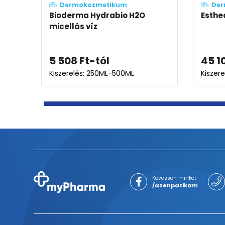
Dermokozmetikum
eom szett
Bioderma Hydrabio+ szérum
13 608
Ft
Kiszerelés: 30ML
K
Kövessen minket
/azenpatikam