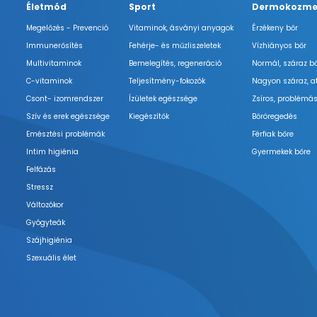
Életmód
Sport
Dermokozme
Megelőzés - Prevenció
Vitaminok, ásványi anyagok
Érzékeny bőr
Immunerősítés
Fehérje- és műzliszeletek
Vízhiányos bőr
Multivitaminok
Bemelegítés, regeneráció
Normál, száraz b
C-vitaminok
Teljesítmény-fokozók
Nagyon száraz, a
Csont- izomrendszer
Ízületek egészsége
Zsíros, problémás
Szív és erek egészsége
Kiegészítők
Bőröregedés
Emésztési problémák
Férfiak bőre
Intim higiénia
Gyermekek bőre
Felfázás
Stressz
Változókor
Gyógyteák
Szájhigiénia
Szexuális élet