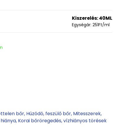
Kiszerelés:
40ML
Egységár:
251
Ft
/ml
en
ettelen bőr
Húzódó, feszülő bőr
Mitesszerek
 hiánya
Korai bőröregedés, vízhiányos törések