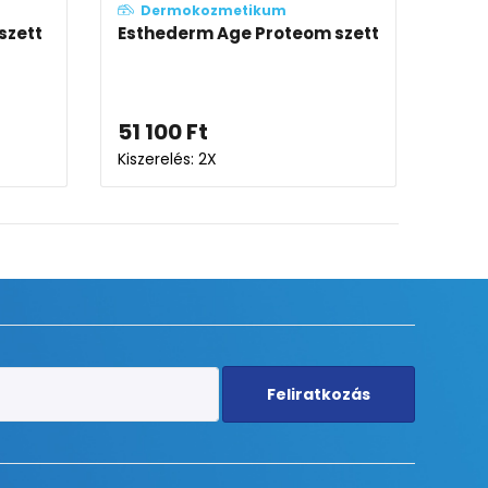
m
Dermokozmetikum
inol B3
La Roche-Posay Hyalu B5
um
Szérum
19 027
Ft
-tól
Kiszerelés: 30ML-50ML
Feliratkozás