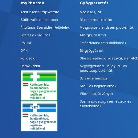
myPharma
Gyógyszertár
Adatkezelési tájékoztató
Megfázás, láz
Sütikezelés a honlapon
Fájdalomcsillapítás
Általános Szerződési Feltételek
Mozgásszervrendszeri problémák
Fizetés és szállítás
Allergia, asztma
Rólunk
Emésztőrendszeri problémák
GYIK
Bőrgyógyászat
Kapcsolat
Stresszkezelés, alvászavar, élénkítők
PatikaRadar
Nőgyógyászati-, húgyúti-, és
prosztataproblémák
Szív és érrendszer
Száj- és fogproblémák
Vitaminok, ásványok
Szemszárazság, szemészeti- és
fülproblémák