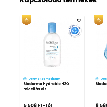
Kapcsolódó termékek
Dermokozmetikum
Der
Bioderma Hydrabio H2O
Biode
micellás víz
5 508
Ft
-tól
8 58