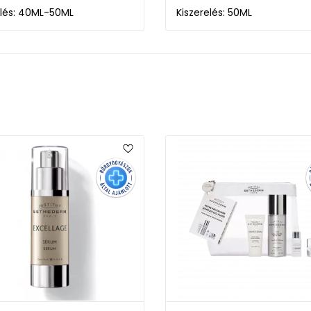
elés: 40ML-50ML
Kiszerelés: 50ML