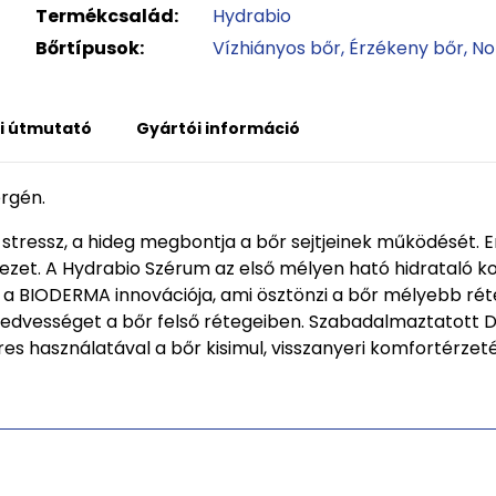
Termékcsalád:
Hydrabio
Bőrtípusok:
Vízhiányos bőr
Érzékeny bőr
No
i útmutató
Gyártói információ
ergén.
tressz, a hideg megbontja a bőr sejtjeinek működését. 
vezet. A Hydrabio Szérum az első mélyen ható hidratal
 a BIODERMA innovációja, ami ösztönzi a bőr mélyebb rét
edvességet a bőr felső rétegeiben. Szabadalmaztatott D.
eres használatával a bőr kisimul, visszanyeri komfortérze