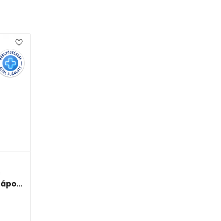
c
ápo...