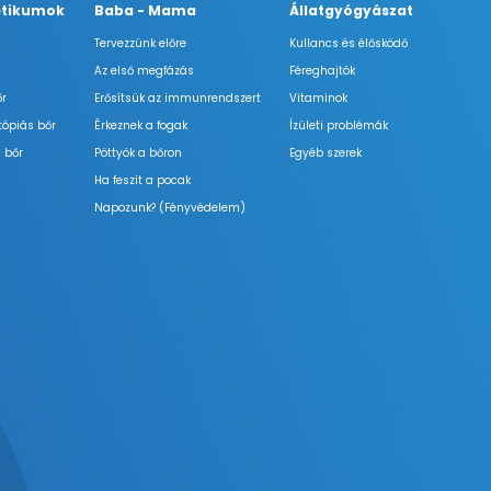
tikumok
Baba - Mama
Állatgyógyászat
Tervezzünk előre
Kullancs és élősködő
Az első megfázás
Féreghajtók
őr
Erősítsük az immunrendszert
Vitaminok
tópiás bőr
Érkeznek a fogak
Ízületi problémák
 bőr
Pöttyök a bőron
Egyéb szerek
Ha feszít a pocak
Napozunk? (Fényvédelem)