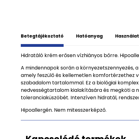
Betegtájékoztató
Hatóanyag
Használat
Hidratáló krém erősen vízhiányos bőrre. Hipoall
A mindennapok során a környezetszennyezés, a s
amely feszülő és kellemetlen komfortérzethez 
szabadalom tartalommal. Ez a biológiai komplex
nedvességtartalom kialakítására és megköti a n
toleranciaküszöbét. Intenzíven hidratál, rendsz
Hipoallergén. Nem mitesszerképző.