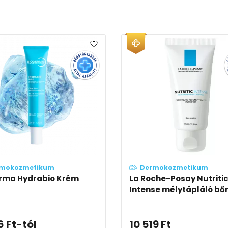
mokozmetikum
Dermokozmetikum
rma Hydrabio Krém
La Roche-Posay Nutriti
Intense mélytápláló bőr
6
Ft
-tól
10 519
Ft