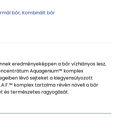
rmál bőr
Kombinált bőr
Ennek eredményeképpen a bőr vízhiányos lesz,
ó koncentrátum Aquagenium™ komplex
egeiben lévő sejteket a kiegyensúlyozott
A.F.™ komplex tartalma révén növeli a bőr
tét és természetes ragyogását.