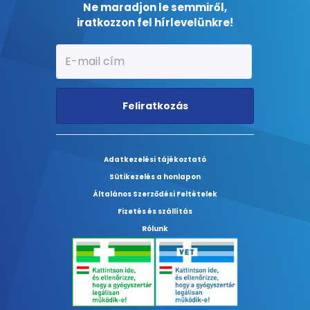
Ne maradjon le semmiről,
iratkozzon fel hírlevelünkre!
Feliratkozás
Adatkezelési tájékoztató
Sütikezelés a honlapon
Általános Szerződési Feltételek
Fizetés és szállítás
Rólunk