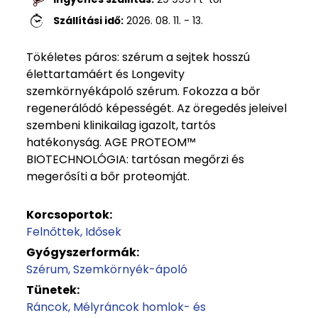
Szállítási idő:
2026. 08. 11. - 13.
Tökéletes páros: szérum a sejtek hosszú
élettartamáért és Longevity
szemkörnyékápoló szérum. Fokozza a bőr
regenerálódó képességét. Az öregedés jeleivel
szembeni klinikailag igazolt, tartós
hatékonyság. AGE PROTEOM™
BIOTECHNOLÓGIA: tartósan megőrzi és
megerősíti a bőr proteomját.
Korcsoportok:
Felnőttek
Idősek
Gyógyszerformák:
Szérum
Szemkörnyék-ápoló
Tünetek:
Ráncok
Mélyráncok homlok- és