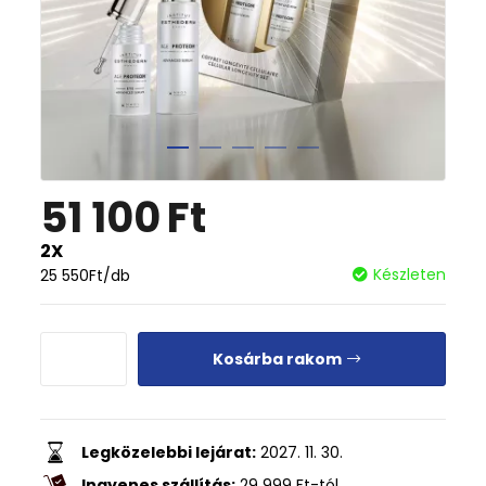
51 100
Ft
2X
Készleten
25 550
Ft
/db
Kosárba rakom
Legközelebbi lejárat:
2027. 11. 30.
Ingyenes szállítás:
29 999
Ft
-tól