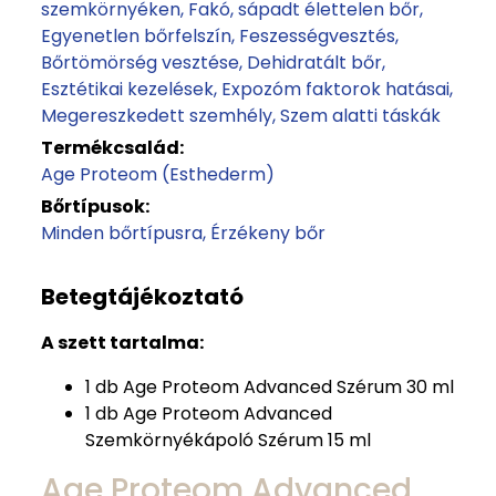
szemkörnyéken
Fakó, sápadt élettelen bőr
Egyenetlen bőrfelszín
Feszességvesztés
Bőrtömörség vesztése
Dehidratált bőr
Esztétikai kezelések
Expozóm faktorok hatásai
Megereszkedett szemhély
Szem alatti táskák
Termékcsalád:
Age Proteom (Esthederm)
Bőrtípusok:
Minden bőrtípusra
Érzékeny bőr
Betegtájékoztató
A szett tartalma:
1 db Age Proteom Advanced Szérum 30 ml
1 db Age Proteom Advanced
Szemkörnyékápoló Szérum 15 ml
Age Proteom Advanced