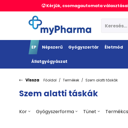
🥵 Kérjük, csomagautomata választásak
EP
Népszerű
Gyógyszertár
Életmód
Állatgyógyászat
Vissza
Főoldal
Termékek
Szem alatti táskák
Szem alatti táskák
Kor
Gyógyszerforma
Tünet
Termékcs