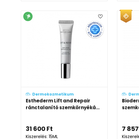
Dermokozmetikum
Der
Esthederm Lift and Repair
Bioder
ránctalanító szemkörnyéká...
szemk
31 600
Ft
7 857
Kiszerelés: 15ML
Kiszerel