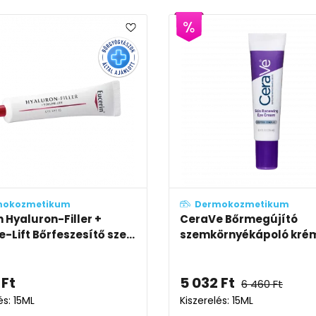
mokozmetikum
Dermokozmetikum
n Hyaluron-Filler +
CeraVe Bőrmegújító
-Lift Bőrfeszesítő sze...
szemkörnyékápoló kré
Ft
5 032
Ft
6 460
Ft
és: 15ML
Kiszerelés: 15ML