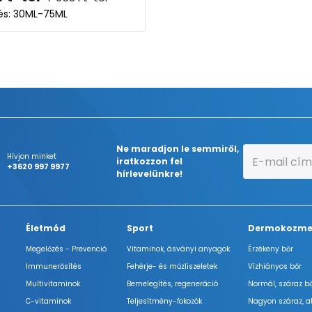
lés: 30ML-75ML
Ne maradjon le semmiről,
Hívjon minket
iratkozzon fel
+3620 997 9977
hírlevelünkre!
Életmód
Sport
Dermokozme
Megelőzés - Prevenció
Vitaminok, ásványi anyagok
Érzékeny bőr
Immunerősítés
Fehérje- és műzliszeletek
Vízhiányos bőr
Multivitaminok
Bemelegítés, regeneráció
Normál, száraz b
C-vitaminok
Teljesítmény-fokozók
Nagyon száraz, a