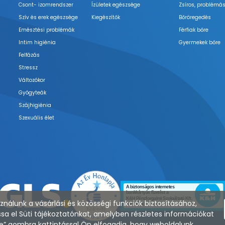
Csont- izomrendszer
Ízületek egészsége
Zsíros, problémás
Szív és erek egészsége
Kiegészítők
Bőröregedés
Emésztési problémák
Férfiak bőre
Intim higiénia
Gyermekek bőre
Felfázás
Stressz
Változókor
Gyógyteák
Szájhigiénia
Szexuális élet
nálunk a vásárlási és közösségi funkciók biztosításához,
sa el Süti tájékoztatónkat, amelyben részletes információkat
zése” gombra kattintással Ön elfogadja, hogy weboldalunk