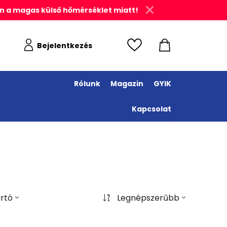
n a magas külső hőmérséklet miatt!
Bejelentkezés
Rólunk
Magazin
GYIK
Kapcsolat
rtó
Legnépszerűbb