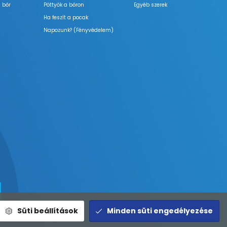
 bőr
Pöttyök a bőron
Egyéb szerek
Ha feszít a pocak
Napozunk? (Fényvédelem)
Süti beállítások
Minden süti engedélyezése