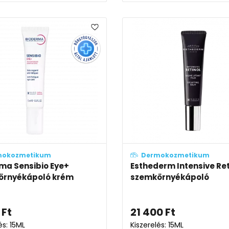
mokozmetikum
Dermokozmetikum
ma Sensibio Eye+
Esthederm Intensive Ret
örnyékápoló krém
szemkörnyékápoló
Ft
21 400
Ft
és: 15ML
Kiszerelés: 15ML