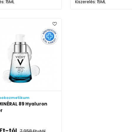
és: 15ML
Kiszerelés: 15ML
mokozmetikum
MINÉRAL 89 Hyaluron
r
Ft
-tól
7 958
Ft
-tól