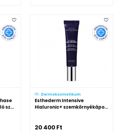
Dermokozmetikum
phase
Esthederm Intensive
ó sz...
Hialuronic+ szemkörnyékápo...
20 400
Ft