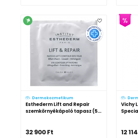
Dermokozmetikum
Der
Esthederm Lift and Repair
Vichy 
szemkörnyékápoló tapasz (5...
Specia
32 900
Ft
12 114