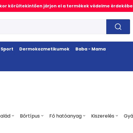
or körültekintően járjon el a termékek védelme érdekébe
Sport
Dermokozmetikumok
Baba - Mama
alád
Bőrtípus
Fő hatóanyag
Kiszerelés
Gyá