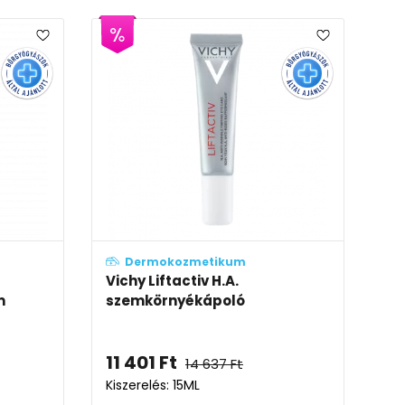
Dermokozmetikum
Vichy Liftactiv H.A.
m
szemkörnyékápoló
11 401
Ft
14 637
Ft
Kiszerelés: 15ML