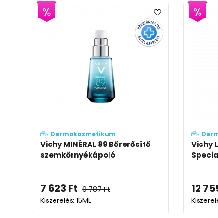
Dermokozmetikum
Der
Vichy MINÉRAL 89 Bőrerősítő
Vichy 
szemkörnyékápoló
Specia
7 623
Ft
12 75
9 787
Ft
Kiszerelés: 15ML
Kiszerel