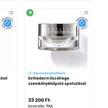
Dermokozmetikum
inol
Esthederm Excellage
szemkönyékápoló spatulával
33 200
Ft
Kiszerelés: 15ML