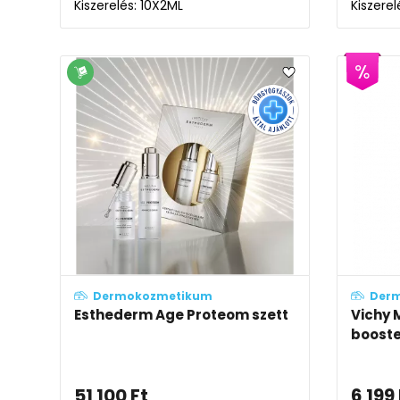
Kiszerelés: 10X2ML
Kiszerel
Dermokozmetikum
Der
Esthederm Age Proteom szett
Vichy 
booste
51 100
Ft
6 199