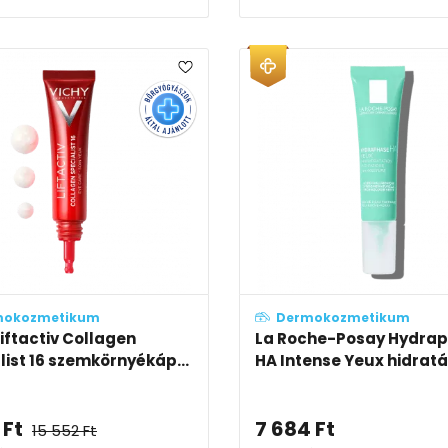
mokozmetikum
Dermokozmetikum
Liftactiv Collagen
La Roche-Posay Hydra
list 16 szemkörnyékáp...
HA Intense Yeux hidratál
Ft
7 684
Ft
15 552
Ft