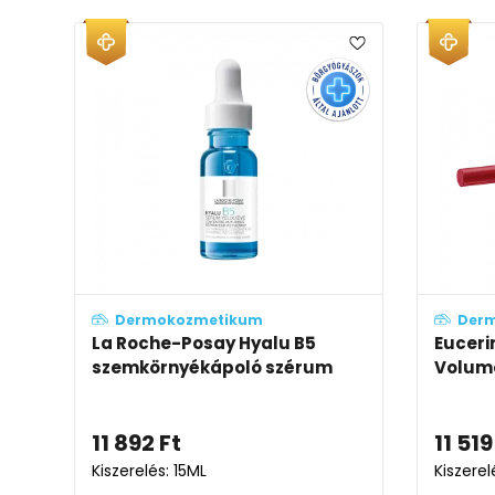
Dermokozmetikum
Der
La Roche-Posay Hyalu B5
Euceri
szemkörnyékápoló szérum
Volume
11 892
Ft
11 519
Kiszerelés: 15ML
Kiszerel