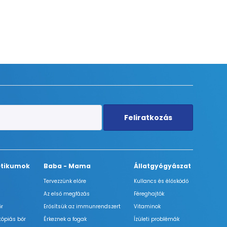
Feliratkozás
tikumok
Baba - Mama
Állatgyógyászat
Tervezzünk előre
Kullancs és élősködő
Az első megfázás
Féreghajtók
őr
Erősítsük az immunrendszert
Vitaminok
tópiás bőr
Érkeznek a fogak
Ízületi problémák