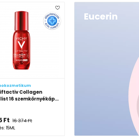
Eucerin
mokozmetikum
Liftactiv Collagen
list 16 szemkörnyékáp...
5
Ft
16 374
Ft
és: 15ML