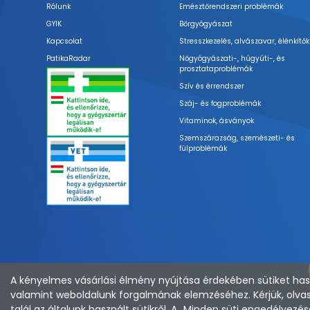
Rólunk
Emésztőrendszeri problémák
GYIK
Bőrgyógyászat
Kapcsolat
Stresszkezelés, alvászavar, élénkítők
PatikaRadar
Nőgyógyászati-, húgyúti-, és
prosztataproblémák
Szív és érrendszer
Száj- és fogproblémák
Vitaminok, ásványok
Szemszárazság, szemészeti- és
fülproblémák
A kényelmes vásárlási élmény nyújtása érdekében sütiket hasz
valamint weboldalunk forgalmának elemzéséhez. Kérjük, olvas
talál az általunk használt sütikről. A „Minden süti engedélye