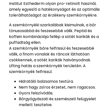
Institut Esthederm olyan pro-retinolt használ,
amely egyesíti a hatékonyságot és az optimális
tolerálhatóságot az érzékeny szemkörnyékre.
A szemkörnyéki szarkalábak kisimulnak, a bőr
tónusosabbá és feszesebbé válik. Peptid és
koffein kombinációja fellép a sötét karikák és a
puffadtság ellen.
A szemkörnyék bőre felfrissül és feszesebbé
válik, a finom vonalak és ráncok láthatóan
csökkennek, a sötét karikák halványodnak.
Lifting hatás a szemkörnyék területén. A
szemkörnyék felfrissül.
Hidratáló balzsamos textúra.
Nem hagy zsíros érzetet, nem ragacsos.
Gyors felszívódás.
Bőrgyógyászati és szemészeti felügyelet
mellett tesztelve.