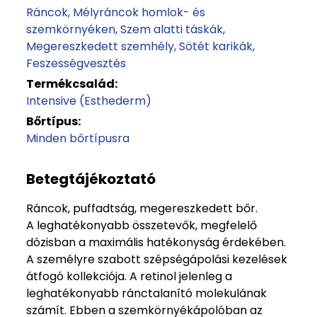
Ráncok
Mélyráncok homlok- és
szemkörnyéken
Szem alatti táskák
Megereszkedett szemhély
Sötét karikák
Feszességvesztés
Termékcsalád:
Intensive (Esthederm)
Bőrtípus:
Minden bőrtípusra
Betegtájékoztató
Ráncok, puffadtság, megereszkedett bőr.
A leghatékonyabb összetevők, megfelelő
dózisban a maximális hatékonyság érdekében.
A személyre szabott szépségápolási kezelések
átfogó kollekciója. A retinol jelenleg a
leghatékonyabb ránctalanító molekulának
számít. Ebben a szemkörnyékápolóban az