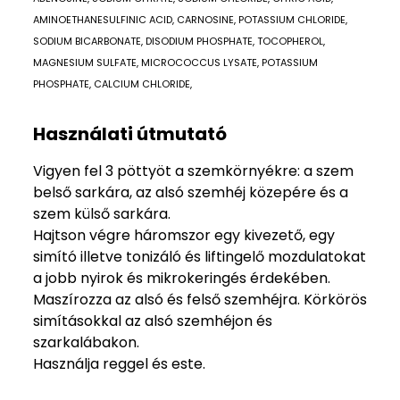
AMINOETHANESULFINIC ACID, CARNOSINE, POTASSIUM CHLORIDE,
SODIUM BICARBONATE, DISODIUM PHOSPHATE, TOCOPHEROL,
MAGNESIUM SULFATE, MICROCOCCUS LYSATE, POTASSIUM
PHOSPHATE, CALCIUM CHLORIDE,
Használati útmutató
Vigyen fel 3 pöttyöt a szemkörnyékre: a szem
belső sarkára, az alsó szemhéj közepére és a
szem külső sarkára.
Hajtson végre háromszor egy kivezető, egy
simító illetve tonizáló és liftingelő mozdulatokat
a jobb nyirok és mikrokeringés érdekében.
Maszírozza az alsó és felső szemhéjra. Körkörös
simításokkal az alsó szemhéjon és
szarkalábakon.
Használja reggel és este.