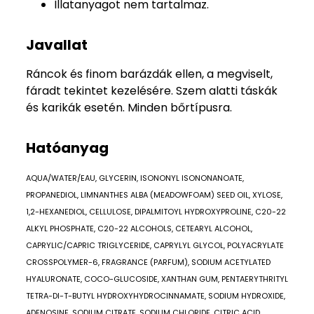
Illatanyagot nem tartalmaz.
Javallat
Ráncok és finom barázdák ellen, a megviselt,
fáradt tekintet kezelésére. Szem alatti táskák
és karikák esetén. Minden bőrtípusra.
Hatóanyag
AQUA/WATER/EAU, GLYCERIN, ISONONYL ISONONANOATE,
PROPANEDIOL, LIMNANTHES ALBA (MEADOWFOAM) SEED OIL, XYLOSE,
1,2-HEXANEDIOL, CELLULOSE, DIPALMITOYL HYDROXYPROLINE, C20-22
ALKYL PHOSPHATE, C20-22 ALCOHOLS, CETEARYL ALCOHOL,
CAPRYLIC/CAPRIC TRIGLYCERIDE, CAPRYLYL GLYCOL, POLYACRYLATE
CROSSPOLYMER-6, FRAGRANCE (PARFUM), SODIUM ACETYLATED
HYALURONATE, COCO-GLUCOSIDE, XANTHAN GUM, PENTAERYTHRITYL
TETRA-DI-T-BUTYL HYDROXYHYDROCINNAMATE, SODIUM HYDROXIDE,
ADENOSINE, SODIUM CITRATE, SODIUM CHLORIDE, CITRIC ACID,