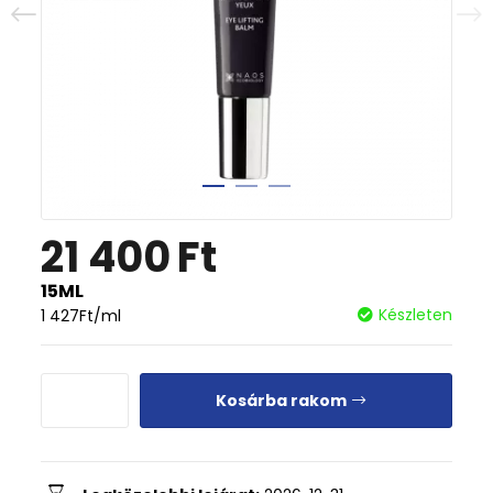
21 400
Ft
15ML
Készleten
1 427
Ft
/ml
Kosárba rakom