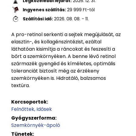
Legközelebbi lejárat:
2026. 12. 31.
Ingyenes szállítás:
29 999
Ft
-tól
Szállítási idő:
2026. 08. 08. - 11.
A pro-retinol serkenti a sejtek megújulását, az
elasztin-, és kollagénszintézist, ezáltal
láthatóan kisimítja a ráncokat és feszesíti a
bőrt a szemkörnyéken. A benne lévő retinol
származék gyengéd és kíméletes, optimális
toleranciát biztosít még az érzékeny
szemkörnyéken is. Hidratáló, balzsamos
textúra.
Korcsoportok:
Felnőttek
Idősek
Gyógyszerforma:
Szemkörnyék-ápoló
Tünetek: