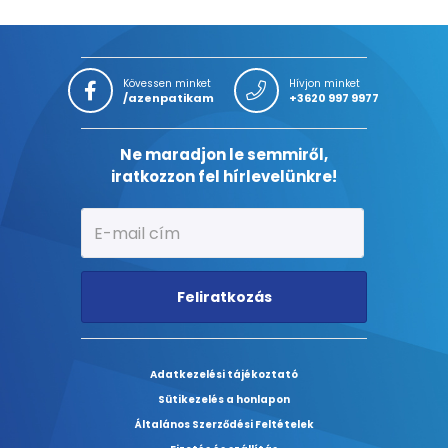
Kövessen minket
Hívjon minket
/azenpatikam
+3620 997 9977
Ne maradjon le semmiről,
iratkozzon fel hírlevelünkre!
Feliratkozás
Adatkezelési tájékoztató
Sütikezelés a honlapon
Általános Szerződési Feltételek