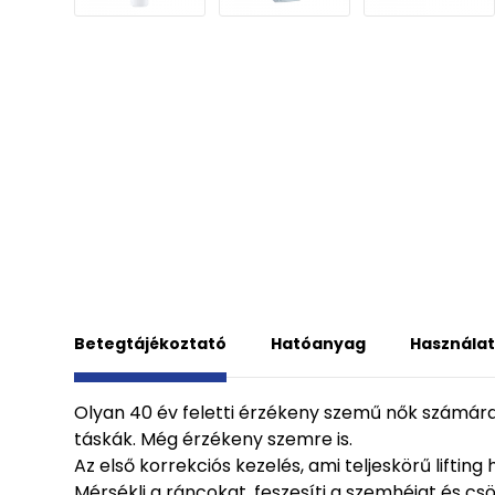
Betegtájékoztató
Hatóanyag
Használat
Olyan 40 év feletti érzékeny szemű nők számára,
táskák. Még érzékeny szemre is.
Az első korrekciós kezelés, ami teljeskörű liftin
Mérsékli a ráncokat, feszesíti a szemhéjat és csö