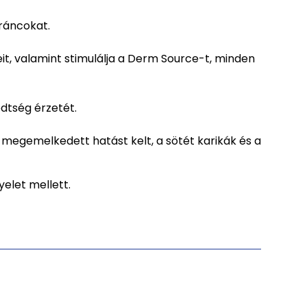
ráncokat.
it, valamint stimulálja a Derm Source-t, minden
edtség érzetét.
megemelkedett hatást kelt, a sötét karikák és a
elet mellett.