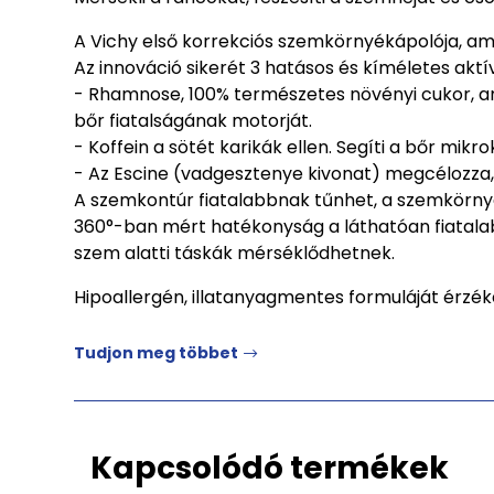
A Vichy első korrekciós szemkörnyékápolója, am
Az innováció sikerét 3 hatásos és kíméletes akt
- Rhamnose, 100% természetes növényi cukor, ame
bőr fiatalságának motorját.
- Koffein a sötét karikák ellen. Segíti a bőr mikr
- Az Escine (vadgesztenye kivonat) megcélozza, c
A szemkontúr fiatalabbnak tűnhet, a szemkörnyék
360°-ban mért hatékonyság a láthatóan fiatalab
szem alatti táskák mérséklődhetnek.
Hipoallergén, illatanyagmentes formuláját érzék
Tudjon meg többet
Kapcsolódó termékek