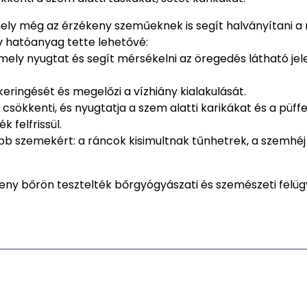
ely még az érzékeny szeműeknek is segít halványítani a 
ív hatóanyag tette lehetővé:
ly nyugtat és segít mérsékelni az öregedés látható jele
okeringését és megelőzi a vízhiány kialakulását.
sökkenti, és nyugtatja a szem alatti karikákat és a püff
 felfrissül.
b szemekért: a ráncok kisimultnak tűnhetrek, a szemhéj 
eny bőrön tesztelték bőrgyógyászati és szemészeti felügy