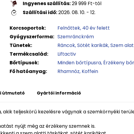
Ingyenes szállítás:
29 999
Ft
-tól
Szállítási idő:
2026. 08. 10. - 12.
Korcsoportok:
Felnőttek
40 év felett
Gyógyszerforma:
Szemránckrém
Tünetek:
Ráncok
Sötét karikák
Szem alat
Termékcsalád:
Liftactiv
Bőrtípusok:
Minden bőrtípusra
Érzékeny bő
Fő hatóanyag:
Rhamnóz
Koffein
i útmutató
Gyártói információ
 akik teljeskörű kezelésre vágynak a szemkörnyéki terület
g hatást nyújt még az érzékeny szemnek is.
kkenti a szem alatti táskákat, sötét karikákat.