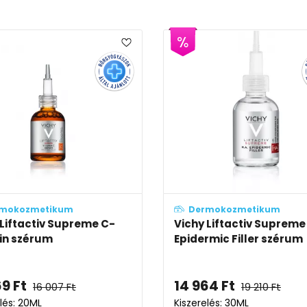
mokozmetikum
Dermokozmetikum
 Liftactiv Supreme C-
Vichy Liftactiv Supreme 
in szérum
Epidermic Filler szérum
69
Ft
14 964
Ft
16 007
Ft
19 210
Ft
lés: 20ML
Kiszerelés: 30ML