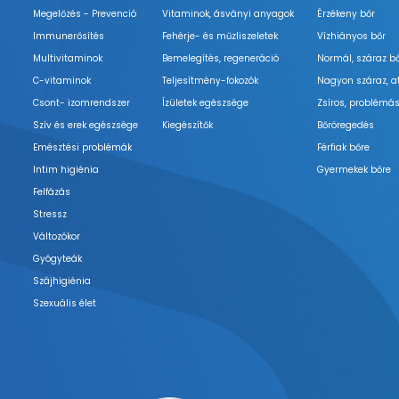
Megelőzés - Prevenció
Vitaminok, ásványi anyagok
Érzékeny bőr
Immunerősítés
Fehérje- és műzliszeletek
Vízhiányos bőr
Multivitaminok
Bemelegítés, regeneráció
Normál, száraz b
C-vitaminok
Teljesítmény-fokozók
Nagyon száraz, a
Csont- izomrendszer
Ízületek egészsége
Zsíros, problémás
Szív és erek egészsége
Kiegészítők
Bőröregedés
Emésztési problémák
Férfiak bőre
Intim higiénia
Gyermekek bőre
Felfázás
Stressz
Változókor
Gyógyteák
Szájhigiénia
Szexuális élet