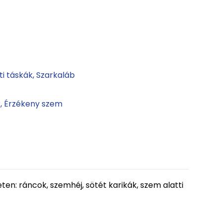
ti táskák
Szarkaláb
r
Érzékeny szem
en: ráncok, szemhéj, sötét karikák, szem alatti