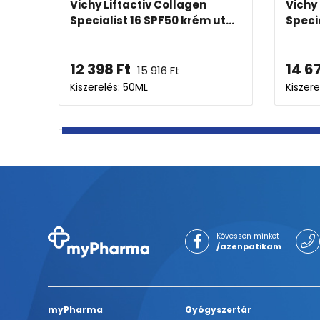
ácsonyi
Vichy Liftactiv Flexiteint
Vich
öregedésgátló, fényvédős a...
spo
11 401
Ft
14 
14 637
Ft
Kiszerelés: 30ML
Kisze
Kövessen minket
/azenpatikam
myPharma
Gyógyszertár