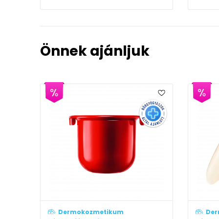
Önnek ajánljuk
Dermokozmetikum
D