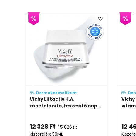
Dermokozmetikum
Der
Vichy Liftactiv H.A.
Vichy
ránctalanító, feszesítő nap...
vitam
12 328
Ft
12 4
15 826
Ft
Kiszerelés: 50ML
Kiszere