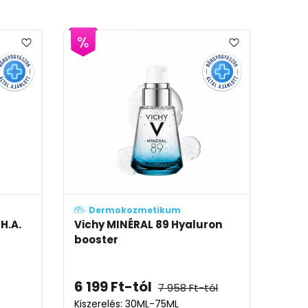
Dermokozmetikum
H.A.
Vichy MINÉRAL 89 Hyaluron
booster
6 199
Ft
-tól
7 958
Ft
-tól
Kiszerelés: 30ML-75ML