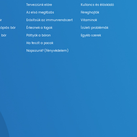
Tervezzünk előre
Kullancs és élősködő
Az első megfázás
Féreghajtók
őr
Erősítsük az immunrendszert
Vitaminok
tópiás bőr
Érkeznek a fogak
Ízületi problémák
 bőr
Pöttyök a bőron
Egyéb szerek
Ha feszít a pocak
Napozunk? (Fényvédelem)