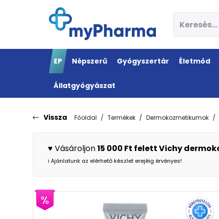
EP
Népszerű
Gyógyszertár
Életmód
Állatgyógyászat
Vissza
Főoldal
Termékek
Dermokozmetikumok
♥️ Vásároljon
15 000 Ft felett Vichy derm
ℹ️ Ajánlatunk az elérhető készlet erejéig érvényes!