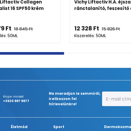
y Liftactiv B3 Anti-dark
Vichy Liftactiv B3 bőr
ts SPF50
korrigáló éjszakai arck
679
Ft
14 679
Ft
18 845
Ft
18 845
Ft
relés: 50ML
Kiszerelés: 50ML
Ne maradjon le semmiről,
Hívjon minket
iratkozzon fel
+3620 997 9977
hírlevelünkre!
Életmód
Sport
Dermokozme