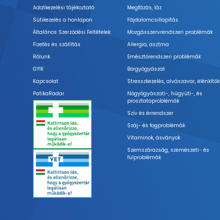
Adatkezelési tájékoztató
Megfázás, láz
Sütikezelés a honlapon
Fájdalomcsillapítás
Általános Szerződési Feltételek
Mozgásszervrendszeri problémák
Fizetés és szállítás
Allergia, asztma
Rólunk
Emésztőrendszeri problémák
GYIK
Bőrgyógyászat
Kapcsolat
Stresszkezelés, alvászavar, élénkítők
PatikaRadar
Nőgyógyászati-, húgyúti-, és
prosztataproblémák
Szív és érrendszer
Száj- és fogproblémák
Vitaminok, ásványok
Szemszárazság, szemészeti- és
fülproblémák