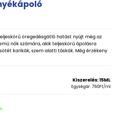
rnyékápoló
teljeskörű öregedésgátló hatást nyújt még az
zemű nők számára, akik teljeskörű ápolásra
sötét karikák, szem alatti táskák. Még érzékeny
Kiszerelés:
15ML
Egységár:
760
Ft
/ml
en