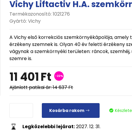
Vichy Liftactiv H.A. szemkö
Termékazonosító: 1021276
Gyártó:
Vichy
A Vichy első korrekciós szemkörnyékápolója, amely 
érzékeny szemnek is. Olyan 40 év feletti érzékeny s
vágynak a szemkörnyéki területen: ráncok, szemhéj, 
szemre is.
11 401
Ft
-22%
Ajánlott patikai ár:
14 637
Ft
Kosárba rakom
Készlet
Legközelebbi lejárat:
2027. 12. 31.