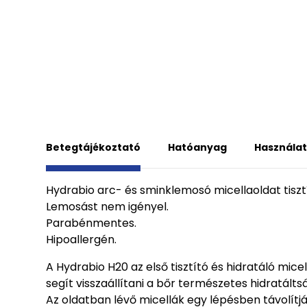
Betegtájékoztató
Hatóanyag
Használat
Hydrabio arc- és sminklemosó micellaoldat tisztí
Lemosást nem igényel.
Parabénmentes.
Hipoallergén.
A Hydrabio H20 az első tisztító és hidratáló m
segít visszaállítani a bőr természetes hidratá
Az oldatban lévő micellák egy lépésben távolít