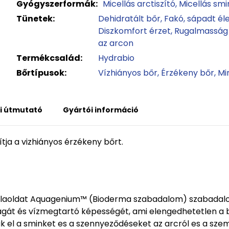
Gyógyszerformák:
Micellás arctiszító
Micellás sm
Tünetek:
Dehidratált bőr
Fakó, sápadt él
Diszkomfort érzet
Rugalmasság
az arcon
Termékcsalád:
Hydrabio
Bőrtípusok:
Vízhiányos bőr
Érzékeny bőr
Mi
i útmutató
Gyártói információ
tja a vizhiányos érzékeny bőrt.
icellaoldat Aquagenium™ (Bioderma szabadalom) szabadalo
ltságát és vízmegtartó képességét, ami elengedhetetlen
ják el a sminket es a szennyeződéseket az arcról es a sz