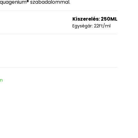
e Aquagenium® szabadalommal.
Kiszerelés:
250ML
Egységár:
22
Ft
/ml
en