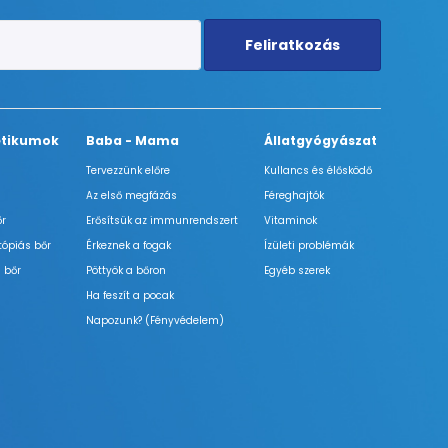
Feliratkozás
tikumok
Baba - Mama
Állatgyógyászat
Tervezzünk előre
Kullancs és élősködő
Az első megfázás
Féreghajtók
őr
Erősítsük az immunrendszert
Vitaminok
tópiás bőr
Érkeznek a fogak
Ízületi problémák
 bőr
Pöttyök a bőron
Egyéb szerek
Ha feszít a pocak
Napozunk? (Fényvédelem)