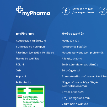
Kövessen minket
/azenpatikam
myPharma
Gyógyszertár
Adatkezelési tájékoztató
Megfázás, láz
Sütikezelés a honlapon
Fájdalomcsillapítás
Általános Szerződési Feltételek
Mozgásszervrendszeri problémák
Fizetés és szállítás
Allergia, asztma
Rólunk
Emésztőrendszeri problémák
GYIK
Bőrgyógyászat
Kapcsolat
Stresszkezelés, alvászavar, élénkítők
PatikaRadar
Nőgyógyászati-, húgyúti-, és
prosztataproblémák
Szív és érrendszer
Száj- és fogproblémák
Vitaminok, ásványok