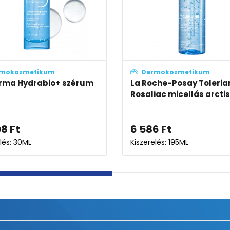
Dermokozmetikum
Dermokozmetik
Bioderma Hydrabio Krém
Bioderma Sensib
micellás víz
8 586
Ft
-tól
5 508
Ft
Kiszerelés: 40ML-50ML
Kiszerelés: 250ML