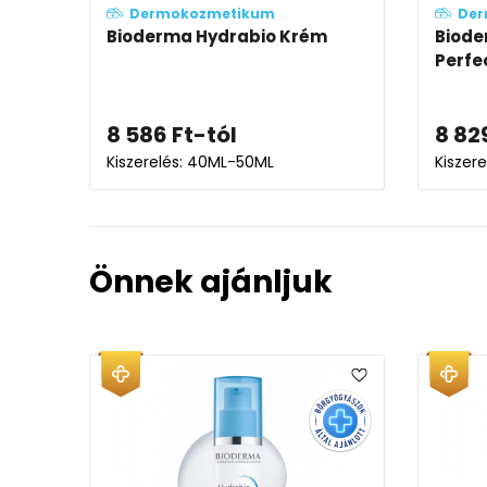
Dermokozmetikum
Der
Bioderma Hydrabio Krém
Biode
Perfe
8 586
Ft
-tól
8 82
Kiszerelés: 40ML-50ML
Kiszer
Önnek ajánljuk