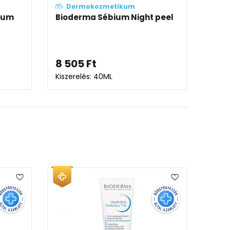
Dermokozmetikum
rum
Bioderma Sébium Night peel
8 505
Ft
Kiszerelés: 40ML