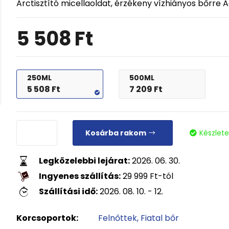
Arctisztító micellaoldat, érzékeny vízhiányos bőrr
5 508
Ft
250ML
500ML
5 508
Ft
7 209
Ft
Kosárba rakom
Készlet
Legközelebbi lejárat:
2026. 06. 30.
Ingyenes szállítás:
29 999
Ft
-tól
Szállítási idő:
2026. 08. 10. - 12.
Korcsoportok:
Felnőttek
Fiatal bőr