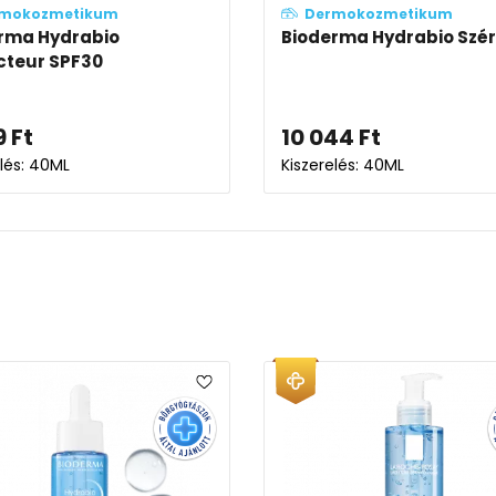
mokozmetikum
Dermokozmetikum
rma Hydrabio
Bioderma Hydrabio Szé
cteur SPF30
9
Ft
10 044
Ft
elés: 40ML
Kiszerelés: 40ML