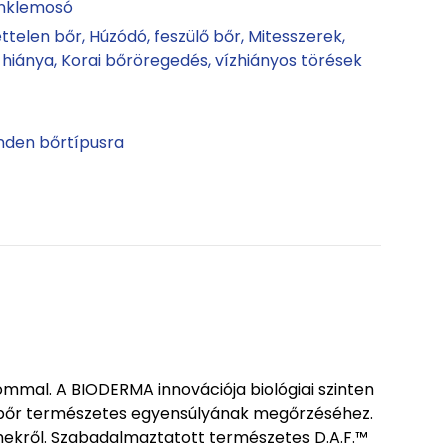
inklemosó
ettelen bőr
Húzódó, feszülő bőr
Mitesszerek
 hiánya
Korai bőröregedés, vízhiányos törések
nden bőrtípusra
mmal. A BIODERMA innovációja biológiai szinten
 a bőr természetes egyensúlyának megőrzéséhez.
emekről. Szabadalmaztatott természetes D.A.F.™