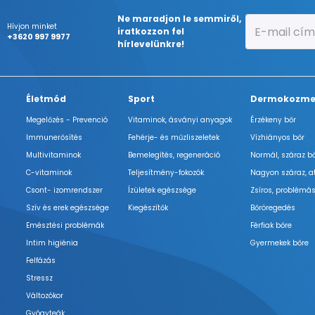
Ne maradjon le semmiről,
Hívjon minket
iratkozzon fel
+3620 997 9977
hírlevelünkre!
Életmód
Sport
Dermokozme
Megelőzés - Prevenció
Vitaminok, ásványi anyagok
Érzékeny bőr
Immunerősítés
Fehérje- és műzliszeletek
Vízhiányos bőr
Multivitaminok
Bemelegítés, regeneráció
Normál, száraz b
C-vitaminok
Teljesítmény-fokozók
Nagyon száraz, a
Csont- izomrendszer
Ízületek egészsége
Zsíros, problémás
Szív és erek egészsége
Kiegészítők
Bőröregedés
Emésztési problémák
Férfiak bőre
Intim higiénia
Gyermekek bőre
Felfázás
Stressz
Változókor
Gyógyteák