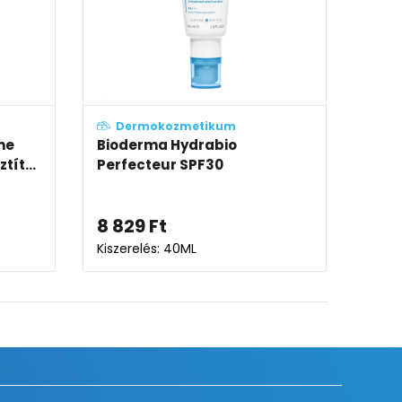
um
Dermokozmetikum
io H2O AR
Bioderma SÉBIUM H2O
micellás víz (arc- és sminkl...
5 508
Ft
-tól
Kiszerelés: 250ML-500ML