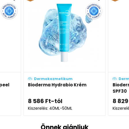
kozmetikum
Dermokozmetikum
a Hydrabio Krém
Bioderma Hydrabio Perfect
SPF30
t
-tól
8 829
Ft
s: 40ML-50ML
Kiszerelés: 40ML
Önnek ajánljuk