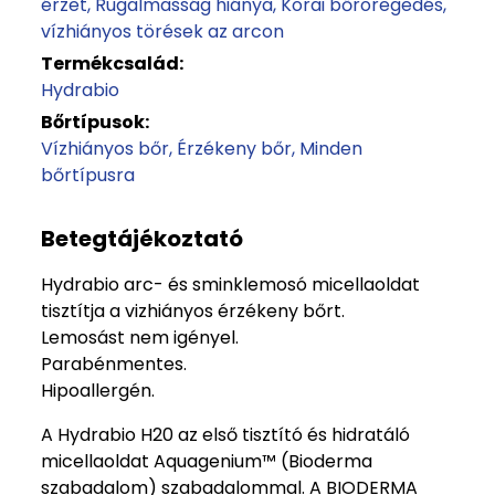
érzet
Rugalmasság hiánya
Korai bőröregedés,
vízhiányos törések az arcon
Termékcsalád:
Hydrabio
Bőrtípusok:
Vízhiányos bőr
Érzékeny bőr
Minden
bőrtípusra
Betegtájékoztató
Hydrabio arc- és sminklemosó micellaoldat
tisztítja a vizhiányos érzékeny bőrt.
Lemosást nem igényel.
Parabénmentes.
Hipoallergén.
A Hydrabio H20 az első tisztító és hidratáló
micellaoldat Aquagenium™ (Bioderma
szabadalom) szabadalommal. A BIODERMA