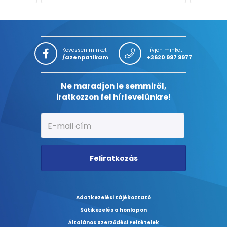
Kövessen minket
Hívjon minket
/azenpatikam
+3620 997 9977
Ne maradjon le semmiről,
iratkozzon fel hírlevelünkre!
Feliratkozás
Adatkezelési tájékoztató
Sütikezelés a honlapon
Általános Szerződési Feltételek