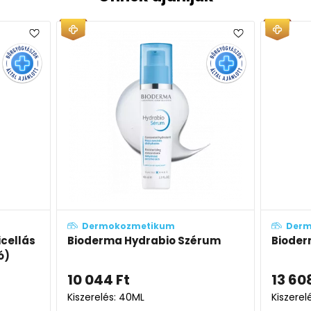
Dermokozmetikum
Dermoko
lás
Bioderma Hydrabio Szérum
Bioderma 
10 044
Ft
13 608
F
Kiszerelés: 40ML
Kiszerelés: 