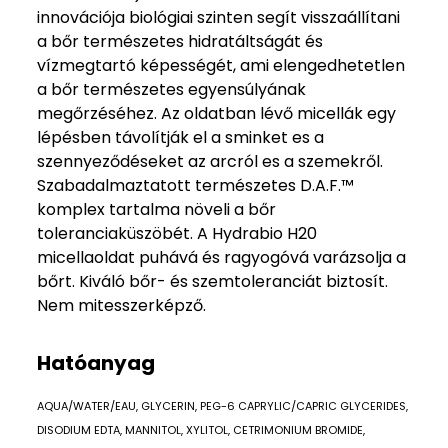
innovációja biológiai szinten segít visszaállítani
a bőr természetes hidratáltságát és
vízmegtartó képességét, ami elengedhetetlen
a bőr természetes egyensúlyának
megőrzéséhez. Az oldatban lévő micellák egy
lépésben távolítják el a sminket es a
szennyeződéseket az arcról es a szemekről.
Szabadalmaztatott természetes D.A.F.™
komplex tartalma növeli a bőr
toleranciaküszöbét. A Hydrabio H20
micellaoldat puhává és ragyogóvá varázsolja a
bőrt. Kiváló bőr- és szemtoleranciát biztosít.
Nem mitesszerképző.
Hatóanyag
AQUA/WATER/EAU, GLYCERIN, PEG-6 CAPRYLIC/CAPRIC GLYCERIDES,
DISODIUM EDTA, MANNITOL, XYLITOL, CETRIMONIUM BROMIDE,