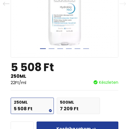
5 508
Ft
250ML
Készleten
22
Ft
/ml
250ML
500ML
5 508
Ft
7 209
Ft
Kosárba rakom