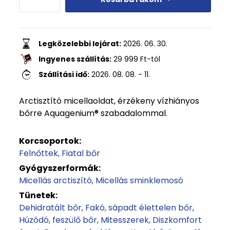
Legközelebbi lejárat:
2026. 06. 30.
Ingyenes szállítás:
29 999
Ft
-tól
Szállítási idő:
2026. 08. 08. - 11.
Arctisztító micellaoldat, érzékeny vízhiányos
bőrre Aquagenium® szabadalommal.
Korcsoportok:
Felnőttek
Fiatal bőr
Gyógyszerformák:
Micellás arctiszító
Micellás sminklemosó
Tünetek:
Dehidratált bőr
Fakó, sápadt élettelen bőr
Húzódó, feszülő bőr
Mitesszerek
Diszkomfort