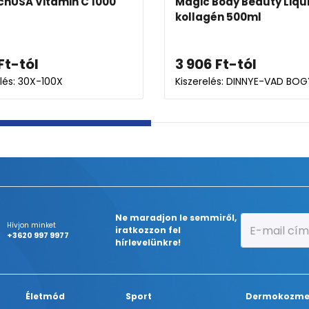
 C 1000
Magic Body Beauty Liquid
kollagén 500ml
3 906
Ft
-tól
Kiszerelés: DINNYE-VAD BOGYÓ
Ne maradjon le semmiről,
Hívjon minket
iratkozzon fel
+3620 997 9977
hírlevelünkre!
Életmód
Sport
Dermokozme