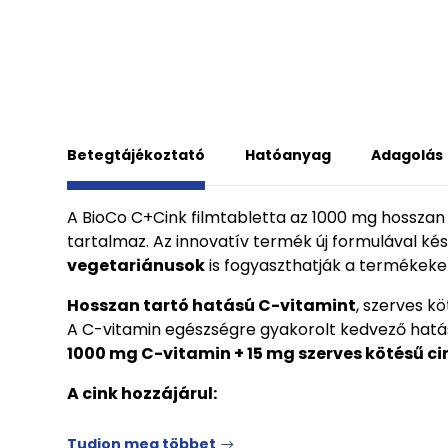
Betegtájékoztató
Hatóanyag
Adagolás
A BioCo C+Cink filmtabletta az 1000 mg hosszan
tartalmaz. Az innovatív termék új formulával kés
vegetariánusok
is fogyaszthatják a termékeket
Hosszan tartó hatású C-vitamint
, szerves k
A C-vitamin egészségre gyakorolt kedvező hatásá
1000 mg C-vitamin + 15 mg szerves kötésű ci
A cink hozzájárul:
Tudjon meg többet