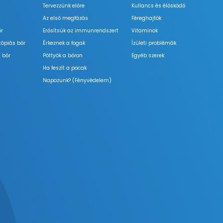
Tervezzünk előre
Kullancs és élősködő
Az első megfázás
Féreghajtók
őr
Erősítsük az immunrendszert
Vitaminok
tópiás bőr
Érkeznek a fogak
Ízületi problémák
 bőr
Pöttyök a bőron
Egyéb szerek
Ha feszít a pocak
Napozunk? (Fényvédelem)