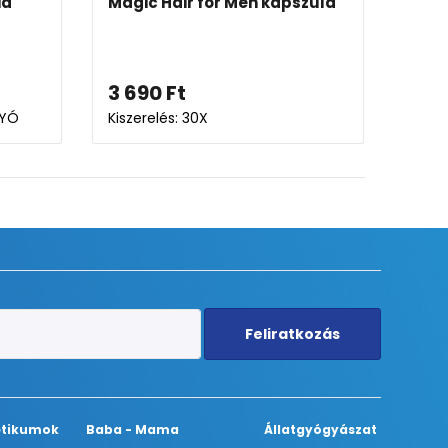
Magic Hair for Men kapszula
Supradyn Immune
pezsgőtabletta
3 690
Ft
1 999
Ft
Kiszerelés: 30X
Kiszerelés: 15X
Feliratkozás
tikumok
Baba - Mama
Állatgyógyászat