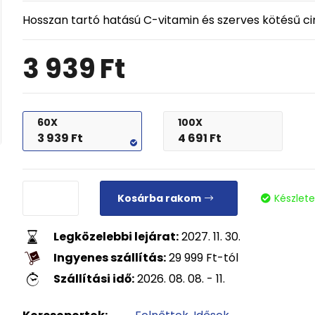
Hosszan tartó hatású C-vitamin és szerves kötésű ci
3 939
Ft
60X
100X
3 939
Ft
4 691
Ft
Kosárba rakom
Készlet
Legközelebbi lejárat:
2027. 11. 30.
Ingyenes szállítás:
29 999
Ft
-tól
Szállítási idő:
2026. 08. 08. - 11.