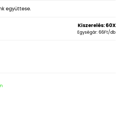
nk együttese.
Kiszerelés:
60X
Egységár:
66
Ft
/db
en