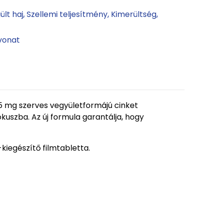
ült haj
Szellemi teljesítmény
Kimerültség,
vonat
15 mg szerves vegyületformájú cinket
kuszba. Az új formula garantálja, hogy
kiegészítő filmtabletta.