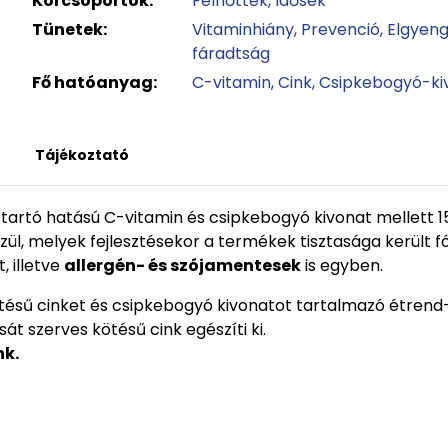
Korcsoportok:
Felnőttek
Idősek
Tünetek:
Vitaminhiány
Prevenció
Elgyeng
fáradtság
Fő hatóanyag:
C-vitamin
Cink
Csipkebogyó-ki
Tájékoztató
 tartó hatású C-vitamin és csipkebogyó kivonat mellett 
zül, melyek fejlesztésekor a termékek tisztasága került fó
, illetve
allergén- és szójamentesek
is egyben.
ötésű cinket és csipkebogyó kivonatot tartalmazó étrend-
t szerves kötésű cink egészíti ki.
nk.