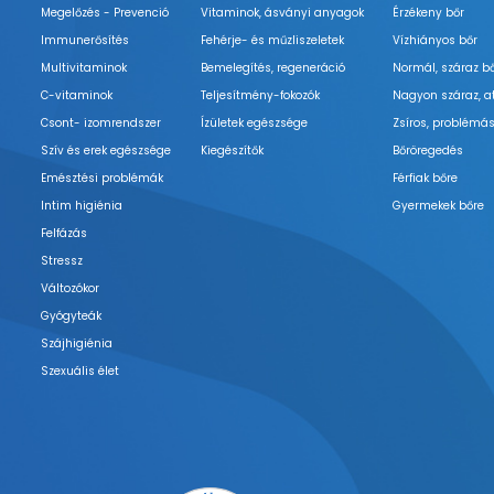
Megelőzés - Prevenció
Vitaminok, ásványi anyagok
Érzékeny bőr
Immunerősítés
Fehérje- és műzliszeletek
Vízhiányos bőr
Multivitaminok
Bemelegítés, regeneráció
Normál, száraz b
C-vitaminok
Teljesítmény-fokozók
Nagyon száraz, a
Csont- izomrendszer
Ízületek egészsége
Zsíros, problémás
Szív és erek egészsége
Kiegészítők
Bőröregedés
Emésztési problémák
Férfiak bőre
Intim higiénia
Gyermekek bőre
Felfázás
Stressz
Változókor
Gyógyteák
Szájhigiénia
Szexuális élet