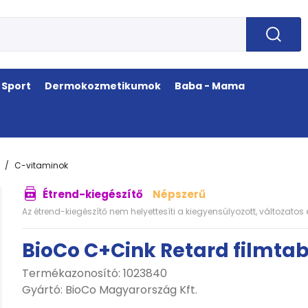
Sport
Dermokozmetikumok
Baba - Mama
C-vitaminok
Étrend-kiegészítő
Népszerű
Az étrend-kiegészítő nem helyettesíti a kiegyensúlyozott, változato
BioCo C+Cink Retard filmta
Termékazonosító: 1023840
Gyártó:
BioCo Magyarország Kft.