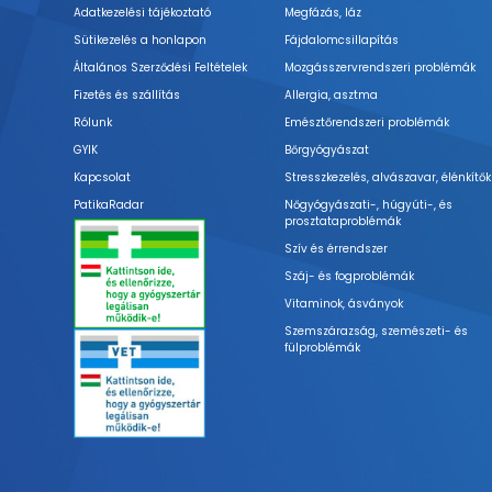
Adatkezelési tájékoztató
Megfázás, láz
Sütikezelés a honlapon
Fájdalomcsillapítás
Általános Szerződési Feltételek
Mozgásszervrendszeri problémák
Fizetés és szállítás
Allergia, asztma
Rólunk
Emésztőrendszeri problémák
GYIK
Bőrgyógyászat
Kapcsolat
Stresszkezelés, alvászavar, élénkítők
PatikaRadar
Nőgyógyászati-, húgyúti-, és
prosztataproblémák
Szív és érrendszer
Száj- és fogproblémák
Vitaminok, ásványok
Szemszárazság, szemészeti- és
fülproblémák