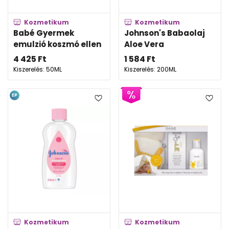
Kozmetikum
Kozmetikum
Babé Gyermek
Johnson's Babaolaj
emulzió koszmó ellen
Aloe Vera
4 425
Ft
1 584
Ft
Kiszerelés: 50ML
Kiszerelés: 200ML
EP
Kozmetikum
Kozmetikum