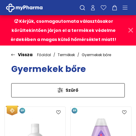
🥵 Kérjük, csomagautomata választásakor
körültekintően járjon el a termékek védelme
érdekében a magas külső hőmérséklet miatt!
Vissza
Főoldal
Termékek
Gyermekek bőre
Gyermekek bőre
Szűrő
EP
EP