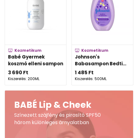
Kozmetikum
Kozmetikum
Babé Gyermek
Johnson's
koszmó elleni sampon
Babasampon Bedti...
3 690
Ft
1 485
Ft
Kiszerelés: 200ML
Kiszerelés: 500ML
BABÉ Lip & Cheek
Színezett szájfény és pirosító SPF50
három különleges árnyalatban