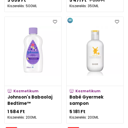
3 059
Ft
5 471
Ft
7 295
Ft
Kiszerelés: 500ML
Kiszerelés: 350ML
EP
Kozmetikum
Kozmetikum
Johnson's Babaolaj
Babé Gyermek
Bedtime™
sampon
1 584
Ft
5 181
Ft
Kiszerelés: 200ML
Kiszerelés: 200ML