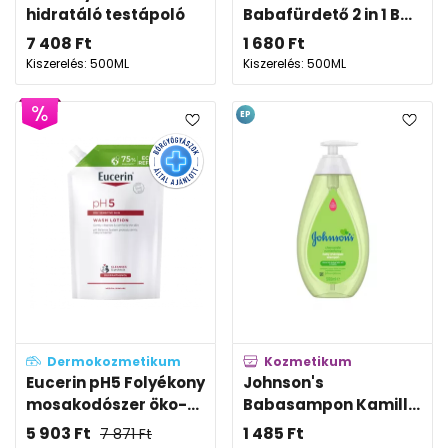
hidratáló testápoló
Babafürdető 2 in 1 B...
7 408
Ft
1 680
Ft
Kiszerelés: 500ML
Kiszerelés: 500ML
EP
Dermokozmetikum
Kozmetikum
Eucerin pH5 Folyékony
Johnson's
mosakodószer öko-...
Babasampon Kamill...
5 903
Ft
1 485
Ft
7 871
Ft