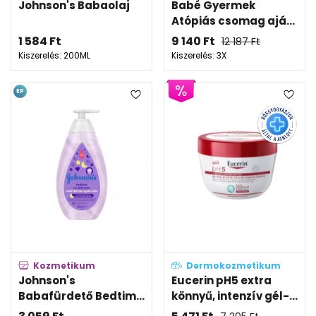
Johnson's Babaolaj
Babé Gyermek
Atópiás csomag ajá...
1 584
Ft
9 140
Ft
12 187
Ft
Kiszerelés: 200ML
Kiszerelés: 3X
EP
Kozmetikum
Dermokozmetikum
Johnson's
Eucerin pH5 extra
Babafürdető Bedtim...
könnyű, intenzív gél-...