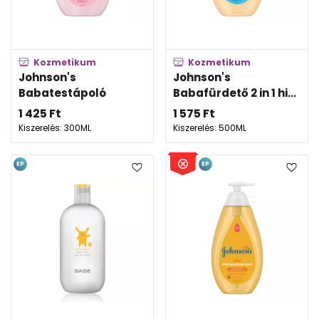
Kozmetikum
Kozmetikum
Johnson's
Johnson's
Babatestápoló
Babafürdető 2 in 1 hi...
1 425
Ft
1 575
Ft
Kiszerelés: 300ML
Kiszerelés: 500ML
EP
EP