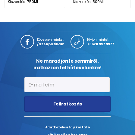
Kiszerelés: 750ML
Kiszerelés: 500ML
Kövessen minket
Hívjon minket
/azenpatikam
+3620 997 9977
Ne maradjon le semmiről,
iratkozzon fel hírlevelünkre!
Feliratkozás
Adatkezelési tájékoztató
Sütikezelés a honlapon