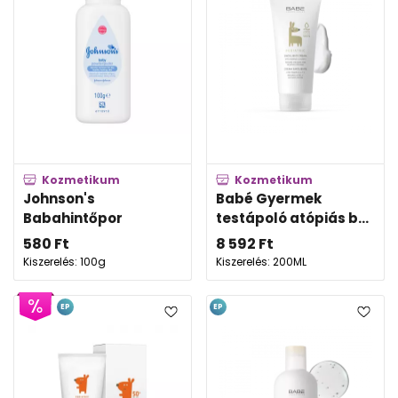
Kozmetikum
Kozmetikum
Johnson's
Babé Gyermek
Babahintőpor
testápoló atópiás b...
580
Ft
8 592
Ft
Kiszerelés: 100g
Kiszerelés: 200ML
EP
EP