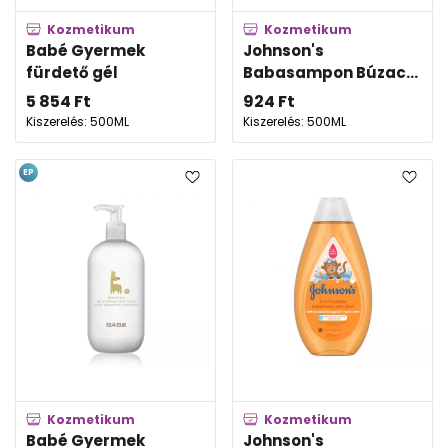
Kozmetikum
Kozmetikum
Babé Gyermek
Johnson's
fürdető gél
Babasampon Búzac...
5 854
Ft
924
Ft
Kiszerelés: 500ML
Kiszerelés: 500ML
EP
Kozmetikum
Kozmetikum
Babé Gyermek
Johnson's