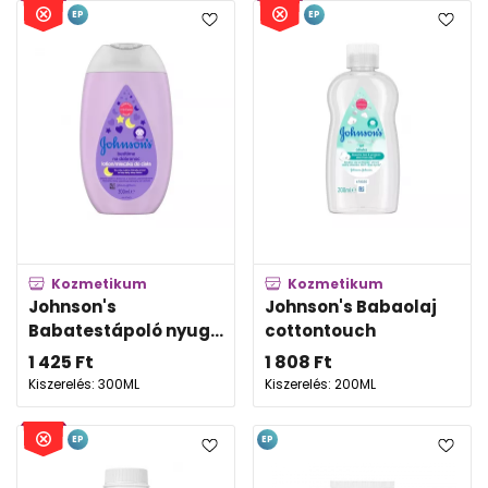
EP
EP
Kozmetikum
Kozmetikum
Johnson's
Johnson's Babaolaj
Babatestápoló nyug...
cottontouch
1 425
Ft
1 808
Ft
Kiszerelés: 300ML
Kiszerelés: 200ML
EP
EP