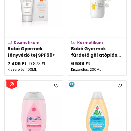
Kozmetikum
Kozmetikum
Babé Gyermek
Babé Gyermek
fényvédő tej SPF50+
fürdető gél atópiás...
7 405
Ft
6 589
Ft
9 873
Ft
Kiszerelés: 100ML
Kiszerelés: 200ML
EP