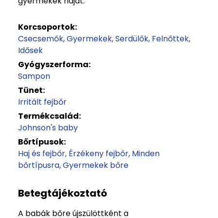
gyermekek haját.
Korcsoportok:
Csecsemők
Gyermekek
Serdülők
Felnőttek
Idősek
Gyógyszerforma:
Sampon
Tünet:
Irritált fejbőr
Termékcsalád:
Johnson's baby
Bőrtípusok:
Haj és fejbőr
Érzékeny fejbőr
Minden
bőrtípusra
Gyermekek bőre
Betegtájékoztató
A babák bőre újszülöttként a