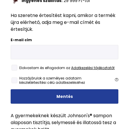
Ingyenes szállítás:
29 999
Ft
-tól
Ha szeretne értesítést kapni, amikor a termék
újra elérhető, adja meg e-mail címét és
értesítjük.
E-mail cím
Elolvastam és elfogadom az
Adatkezelési tájékoztatót
Hozzájárulok a személyes adataim
készletértesítési célú adatkezeléséhez
Mentés
A gyermekeknek készült Johnson's® sampon
alaposan tisztítja, selymessé és illatossá tesz a