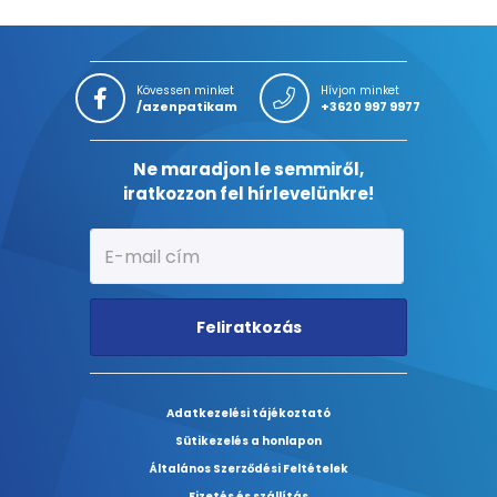
Kövessen minket
Hívjon minket
/azenpatikam
+3620 997 9977
Ne maradjon le semmiről,
iratkozzon fel hírlevelünkre!
Feliratkozás
Adatkezelési tájékoztató
Sütikezelés a honlapon
Általános Szerződési Feltételek
Fizetés és szállítás