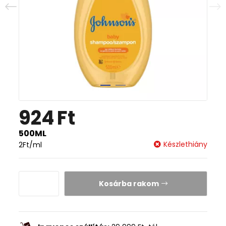
924
Ft
500ML
Készlethiány
2
Ft
/ml
Kosárba rakom