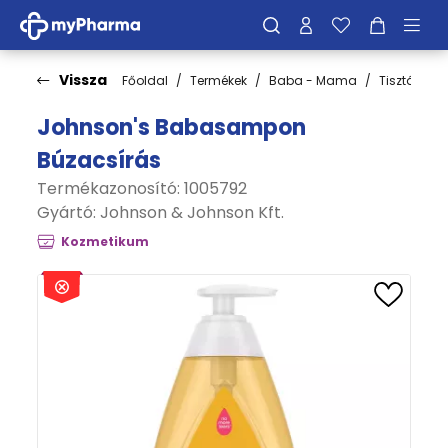
Vissza
Főoldal
Termékek
Baba - Mama
Tisztálkodá
Johnson's Babasampon
Búzacsírás
Termékazonosító: 1005792
Gyártó:
Johnson & Johnson Kft.
Kozmetikum