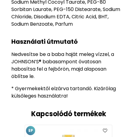
Sodium Methyl Cocoyl Taurate, PEG-80
Sorbitan Laurate, PEG-150 Distearate, Sodium
Chloride, Disodium EDTA, Citric Acid, BHT,
Sodium Benzoate, Parfum
Használati útmutató
Nedvesítse be a baba haját meleg vízzel, a
JOHNSON’S® babasampont óvatosan
habosítsa fel a fejbőrön, majd alaposan
öblítse le.
* Gyermekektől elzárva tartandó. Kizárólag
külsőleges használatra!
Kapcsolódó termékek
EP