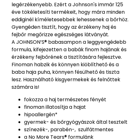
legérzékenyebb. Ezért a Johnson's immár 125
éve tökéletesíti termékeit, hogy mára minden
eddiginél kíméletesebbek lehessenek a bőrhöz.
Gyengéden tisztít, hogy az érzékeny haj és
fejbőr megőrizze egészséges látványát.
A JOHNSON’S® babasampon a leggyengédebb
formula, kifejezetten a babák finom hajának és
érzékeny fejbőrének a tisztítására fejlesztve.
Finoman habzik és könnyen kiöblíthető és a
baba haja puha, könnyen fésülhető és tiszta
lesz. Használható kisgyermekek és felnőttek
számára is!
fokozza a haj természetes fényét
finoman illatosítja a hajat
hipoallergén*
gyermek- és bőrgyógyászok által tesztelt
színezék-, parabén-, szulfátmentes
a No More Tears® formulánk