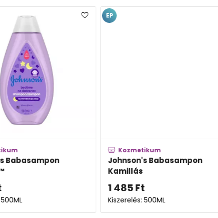
EP
EP
Kozmetikum
Kozm
Johnson's Babasampon
Babé 
Kamillás
1 485
Ft
5 181
Kiszerelés: 500ML
Kiszerel