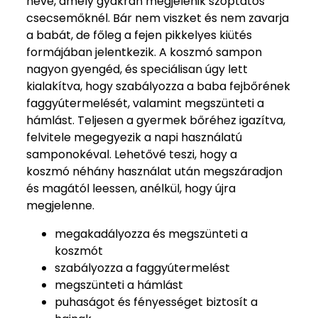
neve, amely gyakran megjelenik szoptatós
csecsemőknél. Bár nem viszket és nem zavarja
a babát, de főleg a fejen pikkelyes kiütés
formájában jelentkezik. A koszmó sampon
nagyon gyengéd, és speciálisan úgy lett
kialakítva, hogy szabályozza a baba fejbőrének
faggyútermelését, valamint megszünteti a
hámlást. Teljesen a gyermek bőréhez igazítva,
felvitele megegyezik a napi használatú
samponokéval. Lehetővé teszi, hogy a
koszmó néhány használat után megszáradjon
és magától leessen, anélkül, hogy újra
megjelenne.
megakadályozza és megszünteti a
koszmót
szabályozza a faggyútermelést
megszünteti a hámlást
puhaságot és fényességet biztosít a