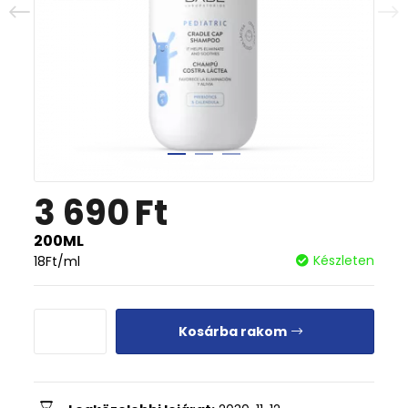
3 690
Ft
200ML
Készleten
18
Ft
/ml
Kosárba rakom