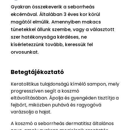
Gyakran összekeverik a seborrheás
ekcémával. Általában 3 éves kor körül
magától elmúlik. Amennyiben makacs
tünetekkel állunk szembe, vagy a választott
szer hatékonysága kérdéses, ne
kísérletezzünk tovább, keressük fel
orvosunkat.
Betegtájékoztató
Keratolitikus tulajdonságú kímélő sampon, mely
progresszíven segít a koszmó
eltávolításában. Ápolja és gyengéden tisztítja a
fejbőrt, miközben puhává és ragyogóvá
varázsolja a hajat.
A koszmó a seborrheás dermatitisz általános