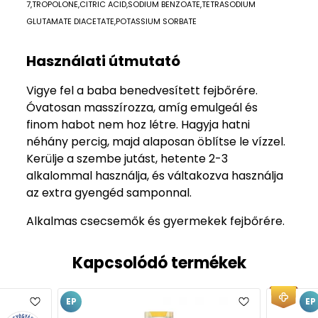
7,TROPOLONE,CITRIC ACID,SODIUM BENZOATE,TETRASODIUM
GLUTAMATE DIACETATE,POTASSIUM SORBATE
Használati útmutató
Vigye fel a baba benedvesített fejbőrére.
Óvatosan masszírozza, amíg emulgeál és
finom habot nem hoz létre. Hagyja hatni
néhány percig, majd alaposan öblítse le vízzel.
Kerülje a szembe jutást, hetente 2-3
alkalommal használja, és váltakozva használja
az extra gyengéd samponnal.
Alkalmas csecsemők és gyermekek fejbőrére.
Kapcsolódó termékek
EP