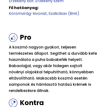
Érzékeny bőr
Érzékeny szem
Fő hatóanyag:
Körömvirág-kivonat
Szalicilsav (BHA)
Pro
A koszmó nagyon gyakori, teljesen
természetes állapot. Segithet a durvább kefe
használata a puha babakefék helyett.
Babaolajjal, vagy akár hidegen sajtolt
növényi olajokkal felpuhitható, könnyebben
eltávolítható. Makacsbb koszmó esetén
samponok és hámlasztó hatású krémek is
rendelkezésre állnak.
Kontra