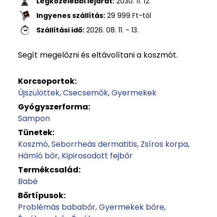
Legközelebbi lejárat:
2030. 11. 12.
Ingyenes szállítás:
29 999
Ft
-tól
Szállítási idő:
2026. 08. 11. - 13.
Segít megelőzni és eltávolítani a koszmót.
Korcsoportok:
Újszülöttek
Csecsemők
Gyermekek
Gyógyszerforma:
Sampon
Tünetek:
Koszmó
Seborrheás dermatitis
Zsíros korpa
Hámló bőr
Kipirosodott fejbőr
Termékcsalád:
Babé
Bőrtípusok:
Problémás bababőr
Gyermekek bőre