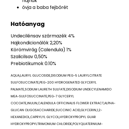
hajnak
óvja a baba fejbőrét
Hatóanyag
Undecilénsav származék 4%
Hajkondicionálók 2,20%
Körömvirág (Calendula) 1%
Szalicilsav 0,50%
Prebiotikumok 0.10%
AQUA,LAURYL GLUCOSIDE,DISODIUM PEG-5 LAURYLCITRATE
SULFOSUCCINATE,PEG-200 HYDROGENATED GLYCERYL
PALMATE,SODIUM LAURETH SULFATE,DISODIUM UNDECYLENAMIDO
MEA-SULFOSUCCINATE,PEG-7 GLYCERYL
COCOATE,INULIN,CALENDULA OFFICINALIS FLOWER EXTRACT,ALPHA-
GLUCAN OLIGOSACCHARIDE,SUCCINIC ACID,GLYCERIN,1,2-
HEXANEDIOL,CAPRYLYL GLYCOL,HYDROXYPROPYL GUAR
HYDROXYPROPYLTRIMONIUM CHLORIDE,POLYQUATERNIUM-