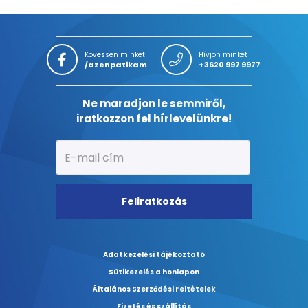
Kövessen minket
Hívjon minket
/azenpatikam
+3620 997 9977
Ne maradjon le semmiről,
iratkozzon fel hírlevelünkre!
Feliratkozás
Adatkezelési tájékoztató
Sütikezelés a honlapon
Általános Szerződési Feltételek
Fizetés és szállítás