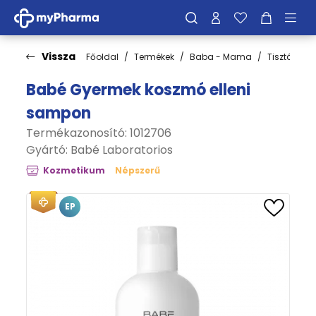
Vissza
Főoldal
Termékek
Baba - Mama
Tisztálkodá
Babé Gyermek koszmó elleni
sampon
Termékazonosító: 1012706
Gyártó:
Babé Laboratorios
Kozmetikum
Népszerű
EP