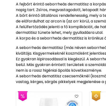
A fejbőrt érintő seborrheás dermatitisz a korpá
napig tart. Zsíros, megvastagodott, letapadt háml
A bőrt érintő általános rendellenesség, mely a te
de előfordulhat az arcon is (az orr körül, a szem
A felülfertőződés jelenti a fő komplikációt, de h
dermatitisz tünete lehet, mely gyulladásra utal.
A korpa és a seborrheás dermatitisz is krónikus
A seborrheás dermatitisz (más néven seborrheá
kiváltója. Kisgyermekeknél koszmóként jelentkez
Ez gyakran kipirosodással is kiegészül. A seborr
belül. Más gyakran érintett területek a szemöldö
nem is a rossz higéniai ápolás következménye.
A seborrheás dematitisz csecsemőknél (koszmó)
vastag, kérges, sárgás pikkelyek megjelenése a 