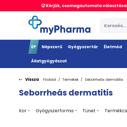
🥵 Kérjük, csomagautomata választásak
EP
Népszerű
Gyógyszertár
Életmód
Állatgyógyászat
Vissza
Főoldal
Termékek
Seborrheás dermatitis
Seborrheás dermatitis
Kor
Gyógyszerforma
Tünet
Termékcs