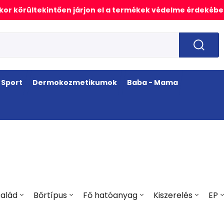
or körültekintően járjon el a termékek védelme érdekébe
Sport
Dermokozmetikumok
Baba - Mama
alád
Bőrtípus
Fő hatóanyag
Kiszerelés
EP