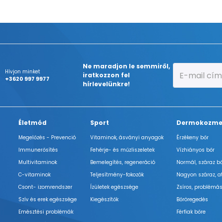
Ne maradjon le semmiről,
Hívjon minket
iratkozzon fel
+3620 997 9977
hírlevelünkre!
Életmód
Sport
Dermokozme
Megelőzés - Prevenció
Vitaminok, ásványi anyagok
Érzékeny bőr
Immunerősítés
Fehérje- és műzliszeletek
Vízhiányos bőr
Multivitaminok
Bemelegítés, regeneráció
Normál, száraz b
C-vitaminok
Teljesítmény-fokozók
Nagyon száraz, a
Csont- izomrendszer
Ízületek egészsége
Zsíros, problémás
Szív és erek egészsége
Kiegészítők
Bőröregedés
Emésztési problémák
Férfiak bőre