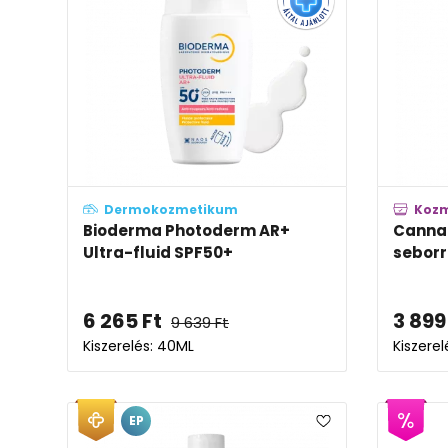
Dermokozmetikum
Koz
Bioderma Photoderm AR+
Canna
Ultra-fluid SPF50+
seborr
6 265
Ft
3 899
9 639
Ft
Kiszerelés: 40ML
Kiszerel
EP