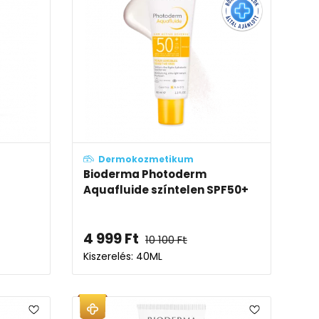
Dermokozmetikum
Bioderma Photoderm
Aquafluide színtelen SPF50+
4 999
Ft
10 100
Ft
Kiszerelés: 40ML