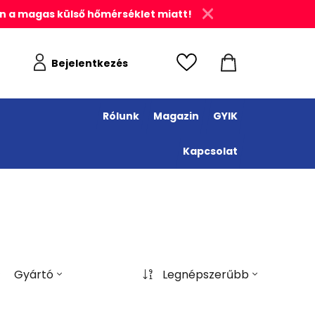
n a magas külső hőmérséklet miatt!
Bejelentkezés
Rólunk
Magazin
GYIK
Kapcsolat
Gyártó
Legnépszerűbb