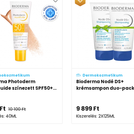
mokozmetikum
Dermokozmetikum
rma Photoderm
Bioderma Nodé DS+
uide színezett SPF50+...
krémsampon duo-pack -
Ft
9 899
Ft
10 100
Ft
lés: 40ML
Kiszerelés: 2X125ML