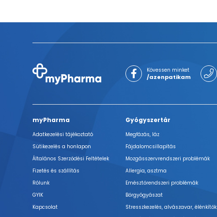
Kövessen minket
/azenpatikam
myPharma
Gyógyszertár
Adatkezelési tájékoztató
Megfázás, láz
Sütikezelés a honlapon
Fájdalomcsillapítás
Általános Szerződési Feltételek
Mozgásszervrendszeri problémák
Fizetés és szállítás
Allergia, asztma
Rólunk
Emésztőrendszeri problémák
GYIK
Bőrgyógyászat
Kapcsolat
Stresszkezelés, alvászavar, élénkítők