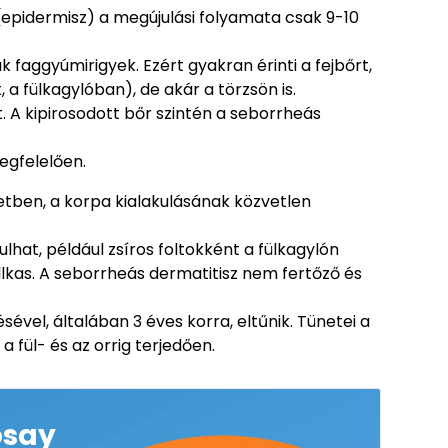
(epidermisz) a megújulási folyamata csak 9-10
k faggyúmirigyek. Ezért gyakran érinti a fejbőrt,
 a fülkagylóban), de akár a törzsön is.
t. A kipirosodott bőr szintén a seborrheás
egfelelően.
ben, a korpa kialakulásának közvetlen
lhat, például zsíros foltokként a fülkagylón
ellkas. A seborrheás dermatitisz nem fertőző és
l, általában 3 éves korra, eltűnik. Tünetei a
fül- és az orrig terjedően.
osay