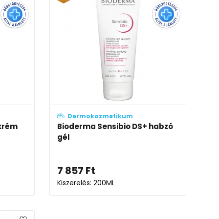
Dermokozmetikum
 krém
Bioderma Sensibio DS+ habzó
gél
7 857
Ft
Kiszerelés: 200ML