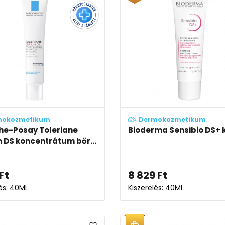
mokozmetikum
Dermokozmetikum
he-Posay Toleriane
Bioderma Sensibio DS+
 DS koncentrátum bőr...
Ft
8 829
Ft
lés: 40ML
Kiszerelés: 40ML