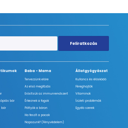
Feliratkozás
tikumok
Baba - Mama
Állatgyógyászat
Tervezzünk előre
Kullancs és élősködő
Az első megfázás
Féreghajtók
őr
Erősítsük az immunrendszert
Vitaminok
tópiás bőr
Érkeznek a fogak
Ízületi problémák
 bőr
Pöttyök a bőron
Egyéb szerek
Ha feszít a pocak
Napozunk? (Fényvédelem)