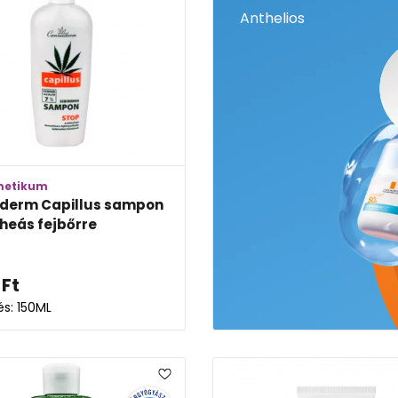
Anthelios
metikum
derm Capillus sampon
heás fejbőrre
Ft
és: 150ML