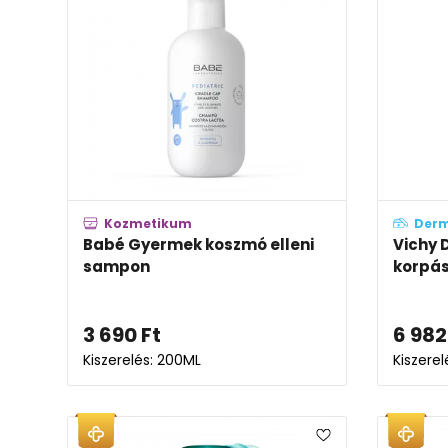
Kozmetikum
Der
Babé Gyermek koszmó elleni
Vichy 
sampon
korpás
3 690
Ft
6 982
Kiszerelés: 200ML
Kiszere