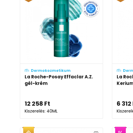
Dermokozmetikum
Der
La Roche-Posay Effaclar A.Z.
La Roc
gél-krém
Kerium
12 258
Ft
6 312
Kiszerelés: 40ML
Kiszere