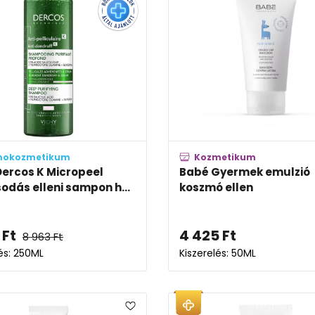
mokozmetikum
Kozmetikum
Dercos K Micropeel
Babé Gyermek emulzió
odás elleni sampon h...
koszmó ellen
Ft
4 425
Ft
8 963
Ft
lés: 250ML
Kiszerelés: 50ML