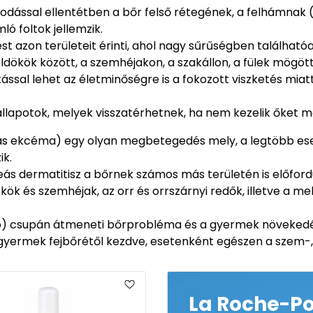
sodással ellentétben a bőr felső rétegének, a felhámnak 
ó foltok jellemzik.
st azon területeit érinti, ahol nagy sűrűségben találhatóa
öldökök között, a szemhéjakon, a szakállon, a fülek mögött,
atással lehet az életminőségre is a fokozott viszketés miat
 állapotok, melyek visszatérhetnek, ha nem kezelik őket m
s ekcéma) egy olyan megbetegedés mely, a legtöbb eset
ik.
heás dermatitisz a bőrnek számos más területén is előfordu
kök és szemhéjak, az orr és orrszárnyi redők, illetve a m
 csupán átmeneti bőrprobléma és a gyermek növekedéséve
gyermek fejbőrétől kezdve, esetenként egészen a szem-, a 
La Roche-P