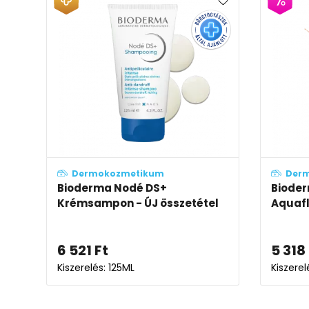
Dermokozmetikum
Der
Bioderma Nodé DS+
Biode
Krémsampon - ÚJ összetétel
Aquafl
6 521
Ft
5 318
Kiszerelés: 125ML
Kiszere