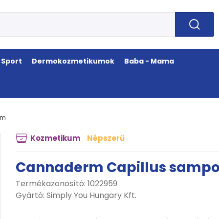
Sport
Dermokozmetikumok
Baba - Mama
röm
Kozmetikum
Népszerű
Cannaderm Capillus sampon
Termékazonosító: 1022959
Gyártó:
Simply You Hungary Kft.