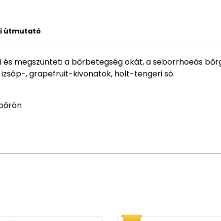
i útmutató
i és megszünteti a bőrbetegség okát, a seborrhoeás bőr
 izsóp-, grapefruit-kivonatok, holt-tengeri só.
jbőrön