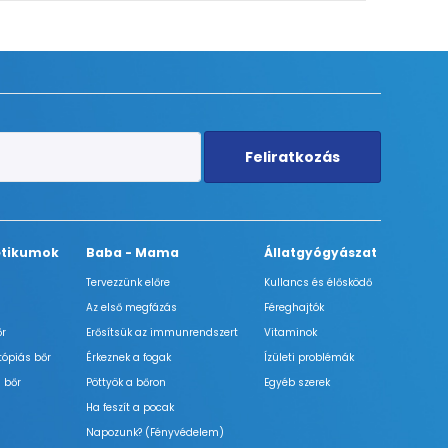
Feliratkozás
tikumok
Baba - Mama
Állatgyógyászat
Tervezzünk előre
Kullancs és élősködő
Az első megfázás
Féreghajtók
őr
Erősítsük az immunrendszert
Vitaminok
tópiás bőr
Érkeznek a fogak
Ízületi problémák
 bőr
Pöttyök a bőron
Egyéb szerek
Ha feszít a pocak
Napozunk? (Fényvédelem)