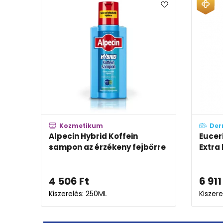
Kozmetikum
Der
on
Alpecin Hybrid Koffein
Eucer
k
sampon az érzékeny fejbőrre
Extra
4 506
Ft
6 911
Kiszerelés: 250ML
Kiszer