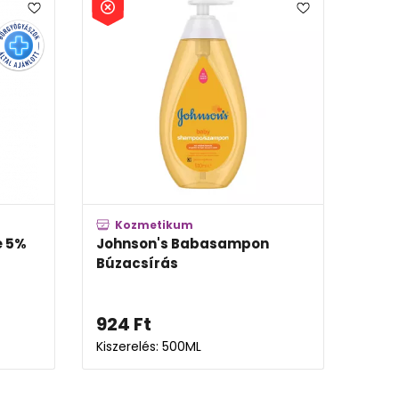
Kozmetikum
D
e 5%
Johnson's Babasampon
Vich
Búzacsírás
elle
924
Ft
8 4
Kiszerelés: 500ML
Kisze