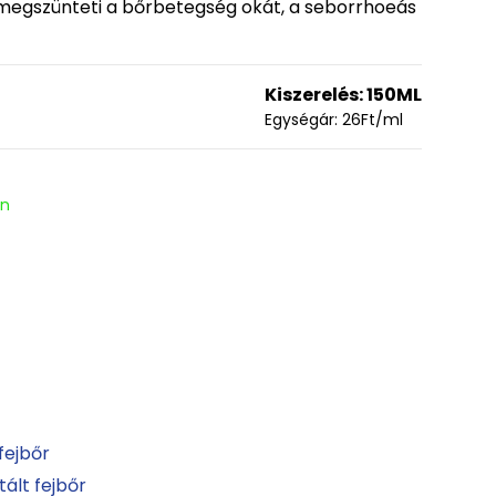
 megszünteti a bőrbetegség okát, a seborrhoeás
Kiszerelés:
150ML
Egységár:
26
Ft
/ml
en
fejbőr
itált fejbőr