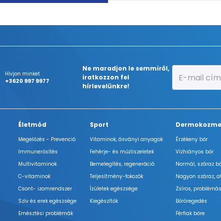
Ne maradjon le semmiről,
Hívjon minket
iratkozzon fel
+3620 997 9977
hírlevelünkre!
Életmód
Sport
Dermokozme
Megelőzés - Prevenció
Vitaminok, ásványi anyagok
Érzékeny bőr
Immunerősítés
Fehérje- és műzliszeletek
Vízhiányos bőr
Multivitaminok
Bemelegítés, regeneráció
Normál, száraz b
C-vitaminok
Teljesítmény-fokozók
Nagyon száraz, a
Csont- izomrendszer
Ízületek egészsége
Zsíros, problémás
Szív és erek egészsége
Kiegészítők
Bőröregedés
Emésztési problémák
Férfiak bőre