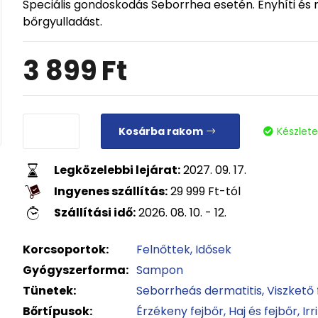
Speciális gondoskodás Seborrhea esetén. Enyhíti és
bőrgyulladást.
3 899
Ft
Kosárba rakom
Készlet
Legközelebbi lejárat:
2027. 09. 17.
Ingyenes szállítás:
29 999
Ft
-tól
Szállítási idő:
2026. 08. 10. - 12.
Korcsoportok:
Felnőttek
Idősek
Gyógyszerforma:
Sampon
Tünetek:
Seborrheás dermatitis
Viszkető 
Bőrtípusok:
Érzékeny fejbőr
Haj és fejbőr
Irr