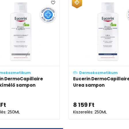
mokozmetikum
Dermokozmetikum
in DermoCapillaire
Eucerin DermoCapillair
 kímélő sampon
Urea sampon
Ft
8 159
Ft
elés: 250ML
Kiszerelés: 250ML