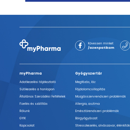
Kövessen minket
/azenpatikam
myPharma
Gyógyszertár
Adatkezelési tájékoztató
Megfázás, láz
Sütikezelés a honlapon
Fájdalomcsillapítás
Általános Szerződési Feltételek
Mozgásszervrendszeri problémák
Fizetés és szállítás
Allergia, asztma
Rólunk
Emésztőrendszeri problémák
GYIK
Bőrgyógyászat
Kapcsolat
Stresszkezelés, alvászavar, élénkítők