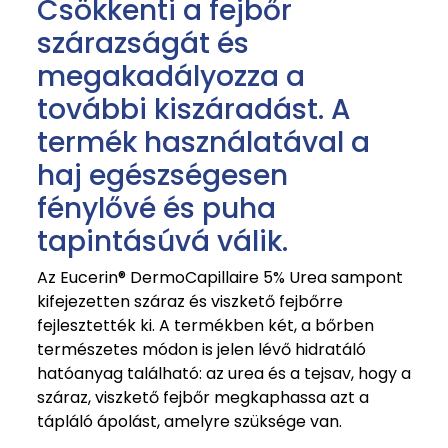
Csökkenti a fejbőr
szárazságát és
megakadályozza a
további kiszáradást. A
termék használatával a
haj egészségesen
fénylővé és puha
tapintásúvá válik.
Az Eucerin® DermoCapillaire 5% Urea sampont
kifejezetten száraz és viszkető fejbőrre
fejlesztették ki. A termékben két, a bőrben
természetes módon is jelen lévő hidratáló
hatóanyag található: az urea és a tejsav, hogy a
száraz, viszkető fejbőr megkaphassa azt a
tápláló ápolást, amelyre szüksége van.