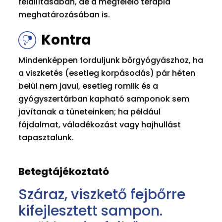
felállításában, de a megfelelő terápia
meghatározásában is.
Kontra
Mindenképpen forduljunk bőrgyógyászhoz, ha
a viszketés (esetleg korpásodás) pár héten
belül nem javul, esetleg romlik és a
gyógyszertárban kapható samponok sem
javítanak a tüneteinken; ha például
fájdalmat, váladékozást vagy hajhullást
tapasztalunk.
Betegtájékoztató
Száraz, viszkető fejbőrre
kifejlesztett sampon.