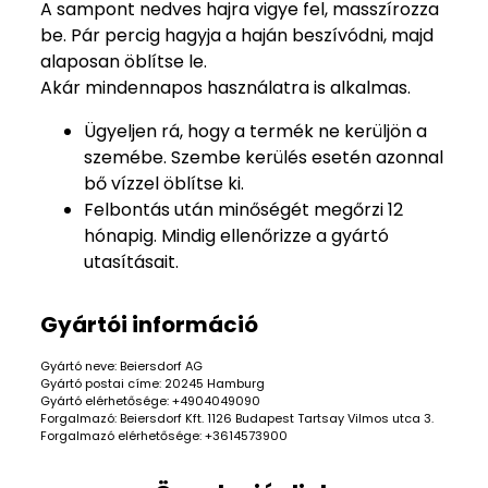
A sampont nedves hajra vigye fel, masszírozza
be. Pár percig hagyja a haján beszívódni, majd
alaposan öblítse le.
Akár mindennapos használatra is alkalmas.
Ügyeljen rá, hogy a termék ne kerüljön a
szemébe. Szembe kerülés esetén azonnal
bő vízzel öblítse ki.
Felbontás után minőségét megőrzi 12
hónapig. Mindig ellenőrizze a gyártó
utasításait.
Gyártói információ
Gyártó neve: Beiersdorf AG
Gyártó postai címe: 20245 Hamburg
Gyártó elérhetősége: +4904049090
Forgalmazó: Beiersdorf Kft. 1126 Budapest Tartsay Vilmos utca 3.
Forgalmazó elérhetősége: +3614573900