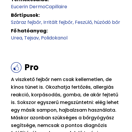
Eucerin DermoCapillaire
Bőrtípusok:
Száraz fejbőr
Irritált fejbőr
Feszülő, húzódó bőr
Fő hatóanyag:
Urea
Tejsav
Polidokanol
Pro
A viszkető fejbőr nem csak kellemetlen, de
kínos tünet is. Okozhatja fertőzés, allergiás
reakció, korpásodás, gomba, de akár fejtetű
is. Sokszor egyszerű megszüntetni: elég lehet
egy másik sampon, hajbalzsam használata.
Máskor azonban szükséges a bőrgyógyász
segítsége, nemcsak a pontos diagnózis