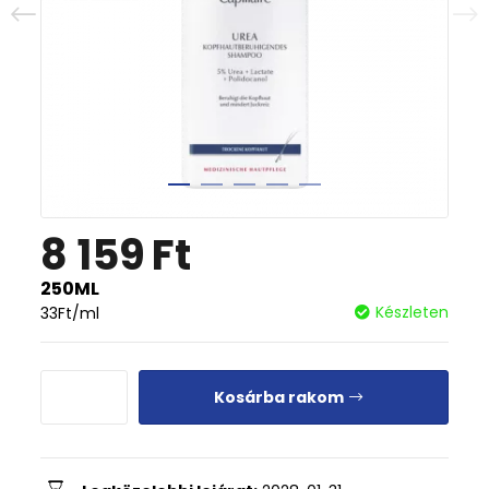
8 159
Ft
250ML
Készleten
33
Ft
/ml
Kosárba rakom