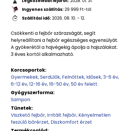
Legközelebbi lejárat:
2028. 01. 31.
Ingyenes szállítás:
29 999
Ft
-tól
Szállítási idő:
2026. 08. 10. - 12.
Csökkenti a fejbőr szárazságát, segít
helyreállítani a fejbőr egészséges egyensúlyát.
A gyökerétől a hajvégekig ápolja a hajszálakat.
3 éves kortól alkalmazható.
Korcsoportok:
Gyermekek
Serdülők
Felnőttek
Idősek
3-6 év
6-12 év
12-16 év
16-50 év
50 év felett
Gyógyszerforma:
Sampon
Tünetek:
Viszkető fejbőr
Irritált fejbőr
Kényelmetlen
feszülő bőrérzet
Diszkomfort érzet
Termékcsalád: