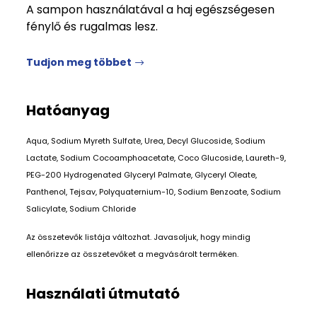
A sampon használatával a haj egészségesen
fénylő és rugalmas lesz.
Tudjon meg többet
Hatóanyag
Aqua, Sodium Myreth Sulfate, Urea, Decyl Glucoside, Sodium
Lactate, Sodium Cocoamphoacetate, Coco Glucoside, Laureth-9,
PEG-200 Hydrogenated Glyceryl Palmate, Glyceryl Oleate,
Panthenol, Tejsav, Polyquaternium-10, Sodium Benzoate, Sodium
Salicylate, Sodium Chloride
Az összetevők listája változhat. Javasoljuk, hogy mindig
ellenőrizze az összetevőket a megvásárolt terméken.
Használati útmutató