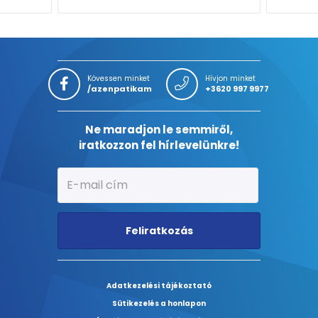
Kövessen minket
Hívjon minket
/azenpatikam
+3620 997 9977
Ne maradjon le semmiről,
iratkozzon fel hírlevelünkre!
Feliratkozás
Adatkezelési tájékoztató
Sütikezelés a honlapon