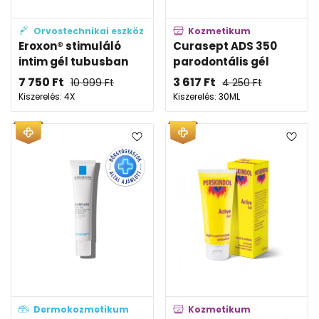
Orvostechnikai eszköz
Kozmetikum
Eroxon® stimuláló
Curasept ADS 350
intim gél tubusban
parodontális gél
7 750
Ft
3 617
Ft
10 999
Ft
4 250
Ft
Kiszerelés: 4X
Kiszerelés: 30ML
Dermokozmetikum
Kozmetikum