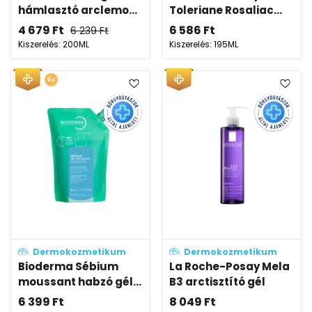
hámlasztó arclemo...
Toleriane Rosaliac...
4 679
Ft
6 586
Ft
6 239
Ft
Kiszerelés: 200ML
Kiszerelés: 195ML
ÚJ
Dermokozmetikum
Dermokozmetikum
Bioderma Sébium
La Roche-Posay Mela
moussant habzó gél...
B3 arctisztító gél
6 399
Ft
8 049
Ft