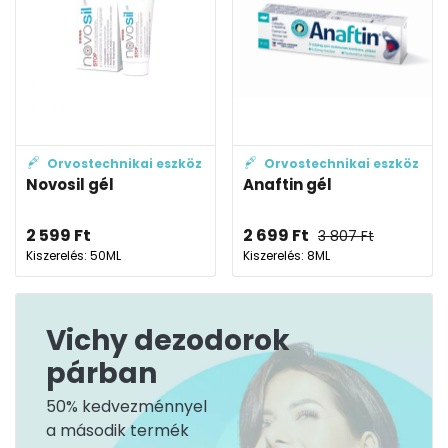
Orvostechnikai eszköz
Orvostechnikai eszköz
Novosil gél
Anaftin gél
2 599
Ft
2 699
Ft
3 807
Ft
Kiszerelés: 50ML
Kiszerelés: 8ML
Vichy dezodorok
párban
50% kedvezménnyel
a második termék