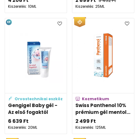
4 208
Ft
2 899
Ft
3 492
Ft
Kiszerelés: 10ML
Kiszerelés: 25ML
EP
Orvostechnikai eszköz
Kozmetikum
Gengigel Baby gél -
Swiss Panthenol 10%
Az első fogaktól
prémium gél mentol...
6 639
Ft
2 499
Ft
Kiszerelés: 20ML
Kiszerelés: 125ML