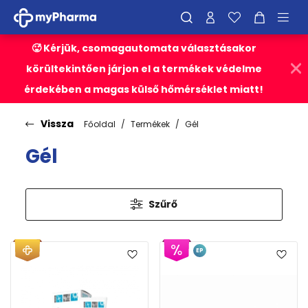
🥵 Kérjük, csomagautomata választásakor
körültekintően járjon el a termékek védelme
érdekében a magas külső hőmérséklet miatt!
Vissza
Főoldal
Termékek
Gél
Gél
Szűrő
EP