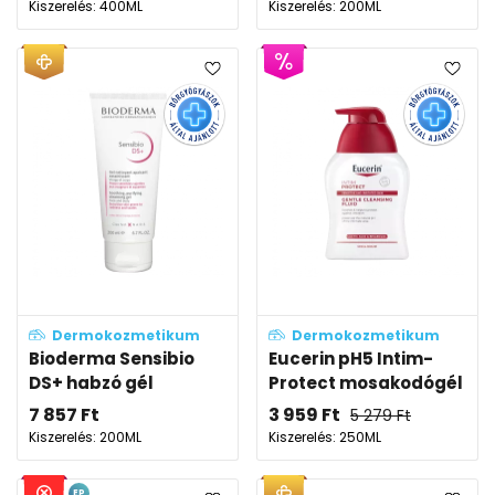
Kiszerelés: 400ML
Kiszerelés: 200ML
Dermokozmetikum
Dermokozmetikum
Bioderma Sensibio
Eucerin pH5 Intim-
DS+ habzó gél
Protect mosakodógél
7 857
Ft
3 959
Ft
5 279
Ft
Kiszerelés: 200ML
Kiszerelés: 250ML
EP