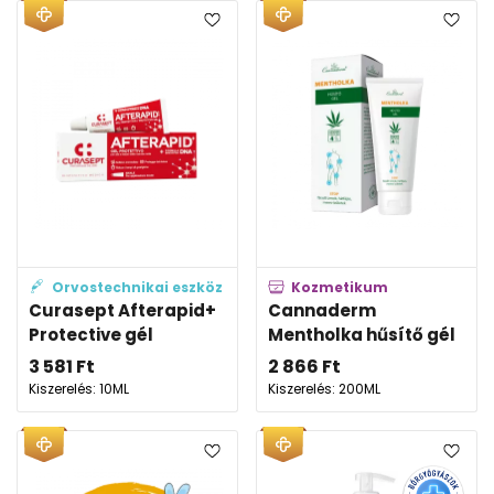
Orvostechnikai eszköz
Kozmetikum
Curasept Afterapid+
Cannaderm
Protective gél
Mentholka hűsítő gél
3 581
Ft
2 866
Ft
Kiszerelés: 10ML
Kiszerelés: 200ML