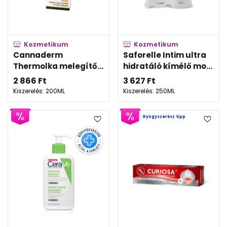
Kozmetikum
Kozmetikum
Cannaderm
Saforelle Intim ultra
Thermolka melegítő...
hidratáló kímélő mo...
2 866
Ft
3 627
Ft
Kiszerelés: 200ML
Kiszerelés: 250ML
Gyógyszerész tipp