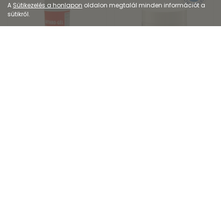
A
Sütikezelés a honlapon
oldalon megtalál minden információt a
sütikről.
Állatgyógyszer
Dermokozmetikum
Arthro gél
Aveeno® Calm +
Restore™ hidratáló...
5 556
Ft
7 999
Ft
Kiszerelés: 100ML
Kiszerelés: 50ML