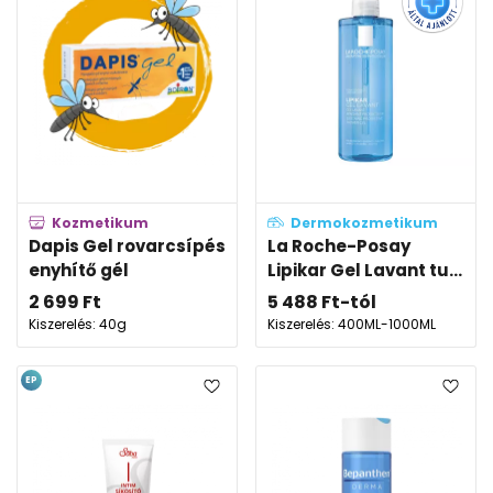
Kozmetikum
Dermokozmetikum
Dapis Gel rovarcsípés
La Roche-Posay
enyhítő gél
Lipikar Gel Lavant tu...
2 699
Ft
5 488
Ft
-tól
Kiszerelés: 40g
Kiszerelés: 400ML-1000ML
EP