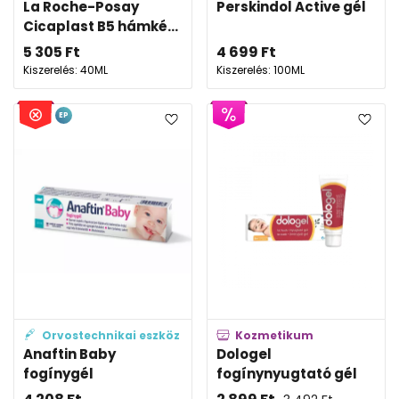
La Roche-Posay
Perskindol Active gél
Cicaplast B5 hámké...
5 305
Ft
4 699
Ft
Kiszerelés: 40ML
Kiszerelés: 100ML
EP
Orvostechnikai eszköz
Kozmetikum
Anaftin Baby
Dologel
fogínygél
fogínynyugtató gél