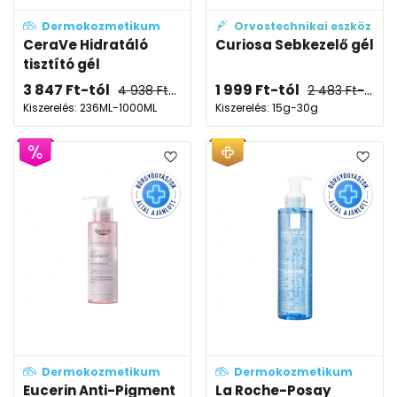
Dermokozmetikum
Orvostechnikai eszköz
CeraVe Hidratáló
Curiosa Sebkezelő gél
tisztító gél
3 847
Ft
-tól
1 999
Ft
-tól
4 938
Ft
-tól
2 483
Ft
-tól
Kiszerelés: 236ML-1000ML
Kiszerelés: 15g-30g
Dermokozmetikum
Dermokozmetikum
Eucerin Anti-Pigment
La Roche-Posay