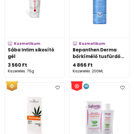
Kozmetikum
Kozmetikum
Sába Intim sikosító
Bepanthen Derma
gél
bőrkímélő tusfürdő...
3 560
Ft
4 866
Ft
Kiszerelés: 75g
Kiszerelés: 200ML
EP