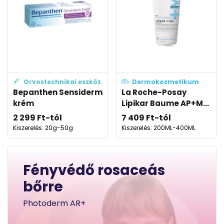
Orvostechnikai eszköz
Dermokozmetikum
Bepanthen Sensiderm
La Roche-Posay
krém
Lipikar Baume AP+M...
2 299
Ft
-tól
7 409
Ft
-tól
Kiszerelés: 20g-50g
Kiszerelés: 200ML-400ML
Fényvédő rosaceás
bőrre
Photoderm AR+