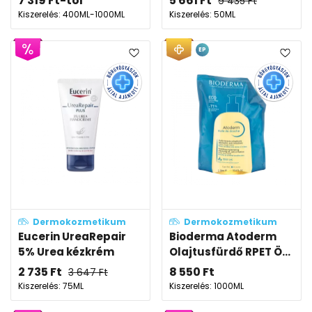
7 319
Ft
-tól
5 661
Ft
9 435
Ft
Kiszerelés: 400ML-1000ML
Kiszerelés: 50ML
EP
Dermokozmetikum
Dermokozmetikum
Eucerin UreaRepair
Bioderma Atoderm
5% Urea kézkrém
Olajtusfürdő RPET Ö...
2 735
Ft
8 550
Ft
3 647
Ft
Kiszerelés: 75ML
Kiszerelés: 1000ML