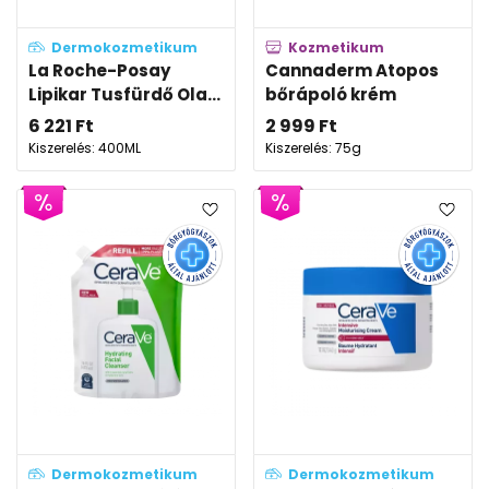
Dermokozmetikum
Kozmetikum
La Roche-Posay
Cannaderm Atopos
Lipikar Tusfürdő Ola...
bőrápoló krém
6 221
Ft
2 999
Ft
Kiszerelés: 400ML
Kiszerelés: 75g
Dermokozmetikum
Dermokozmetikum