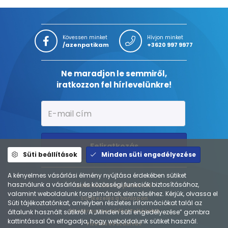
Kövessen minket
Hívjon minket
/azenpatikam
+3620 997 9977
Ne maradjon le semmiről,
iratkozzon fel hírlevelünkre!
Feliratkozás
Süti beállítások
Minden süti engedélyezése
A kényelmes vásárlási élmény nyújtása érdekében sütiket
használunk a vásárlási és közösségi funkciók biztosításához,
Adatkezelési tájékoztató
valamint weboldalunk forgalmának elemzéséhez. Kérjük, olvassa el
Sütikezelés a honlapon
Süti tájékoztatónkat, amelyben részletes információkat talál az
Általános Szerződési Feltételek
általunk használt sütikről. A „Minden süti engedélyezése” gombra
kattintással Ön elfogadja, hogy weboldalunk sütiket használ.
Fizetés és szállítás