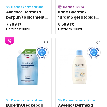
Dermokozmetikum
Kozmetikum
Aveeno® Dermexa
Babé Gyermek
bőrpuhító illatment...
fürdető gél atópiás...
7 799
Ft
6 589
Ft
Kiszerelés: 200ML
Kiszerelés: 200ML
Dermokozmetikum
Dermokozmetikum
Eucerin UreaRepair
Aveeno® Dermexa