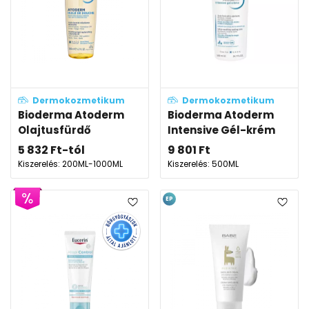
Dermokozmetikum
Dermokozmetikum
Bioderma Atoderm
Bioderma Atoderm
Olajtusfürdő
Intensive Gél-krém
5 832
Ft
-tól
9 801
Ft
Kiszerelés: 200ML-1000ML
Kiszerelés: 500ML
EP