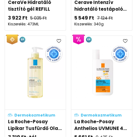
CeraVe Hidratáló
Cerave Intenzív
tisztító gél REFILL
hidratáló testápoló...
3 922
Ft
5 549
Ft
5 035
Ft
7 124
Ft
Kiszerelés: 473ML
Kiszerelés: 340g
EP
EP
Dermokozmetikum
Dermokozmetikum
La Roche-Posay
La Roche-Posay
Lipikar Tusfürdő Ola...
Anthelios UVMUNE 4...