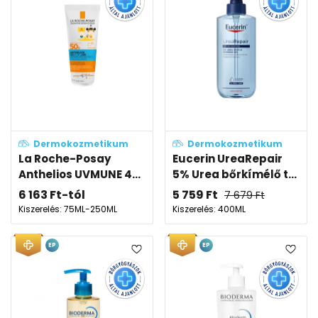
Dermokozmetikum
Dermokozmetikum
La Roche-Posay
Eucerin UreaRepair
Anthelios UVMUNE 4...
5% Urea bőrkímélő t...
6 163
Ft
-tól
5 759
Ft
7 679
Ft
Kiszerelés: 75ML-250ML
Kiszerelés: 400ML
EP
EP