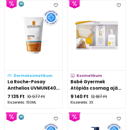
EP
Dermokozmetikum
Kozmetikum
La Roche-Posay
Babé Gyermek
Anthelios UVMUNE40...
Atópiás csomag ajá...
7 135
Ft
9 140
Ft
10 977
Ft
12 187
Ft
Kiszerelés: 150ML
Kiszerelés: 3X
EP