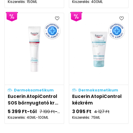
Kiszerelés: 150ML
Kiszerelés: 400ML
Dermokozmetikum
Dermokozmetikum
Eucerin AtopiControl
Eucerin AtopiControl
SOS bőrnyugtató kr...
kézkrém
5 399
Ft
-tól
3 095
Ft
7 199
Ft
-tól
4 127
Ft
Kiszerelés: 40ML-100ML
Kiszerelés: 75ML