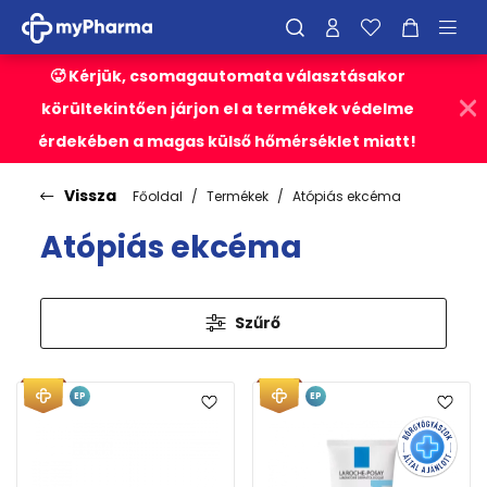
🥵 Kérjük, csomagautomata választásakor
körültekintően járjon el a termékek védelme
érdekében a magas külső hőmérséklet miatt!
Vissza
Főoldal
Termékek
Atópiás ekcéma
Atópiás ekcéma
Szűrő
EP
EP