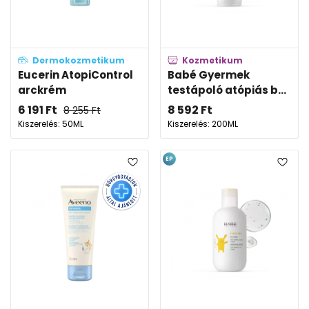
Dermokozmetikum
Kozmetikum
Eucerin AtopiControl
Babé Gyermek
arckrém
testápoló atópiás b...
6 191
Ft
8 592
Ft
8 255
Ft
Kiszerelés: 50ML
Kiszerelés: 200ML
EP