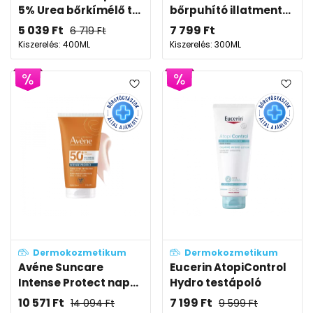
5% Urea bőrkímélő t...
bőrpuhító illatment...
5 039
Ft
7 799
Ft
6 719
Ft
Kiszerelés: 400ML
Kiszerelés: 300ML
Dermokozmetikum
Dermokozmetikum
Avéne Suncare
Eucerin AtopiControl
Intense Protect nap...
Hydro testápoló
10 571
Ft
7 199
Ft
14 094
Ft
9 599
Ft