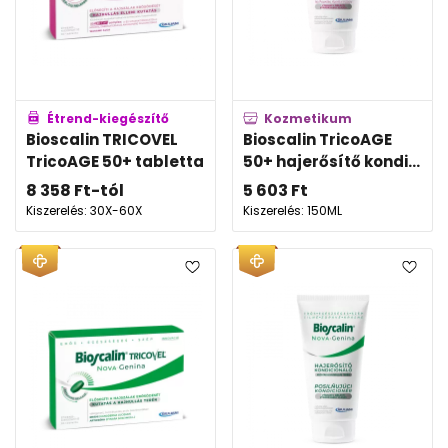
Étrend-kiegészítő
Kozmetikum
Bioscalin TRICOVEL
Bioscalin TricoAGE
TricoAGE 50+ tabletta
50+ hajerősítő kondi...
8 358
Ft
-tól
5 603
Ft
Kiszerelés: 30X-60X
Kiszerelés: 150ML