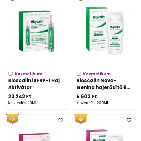
Kozmetikum
Kozmetikum
Bioscalin iSFRP-1 Haj
Bioscalin Nova-
Aktivátor
Genina hajerősítő é...
23 242
Ft
5 603
Ft
Kiszerelés: 10ML
Kiszerelés: 200ML