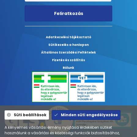
Feliratkozás
Adatkezelési tájékoztató
Sütikezelés a honlapon
Általános Szerződési Feltételek
Fizetés és szállítás
Rólunk
Süti beállítások
Minden süti engedélyezése
A kényelmes vásárlási élmény nyújtása érdekében sütiket
használunk a vásárlási és közösségi funkciók biztosításához,