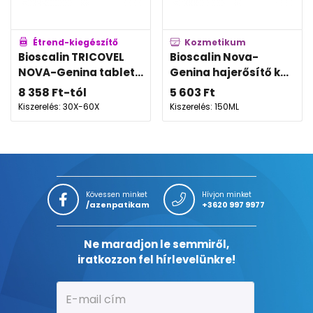
Étrend-kiegészítő
Kozmetikum
Bioscalin TRICOVEL
Bioscalin Nova-
NOVA-Genina tablet...
Genina hajerősítő k...
8 358
Ft
-tól
5 603
Ft
Kiszerelés: 30X-60X
Kiszerelés: 150ML
Kövessen minket
Hívjon minket
/azenpatikam
+3620 997 9977
Ne maradjon le semmiről,
iratkozzon fel hírlevelünkre!