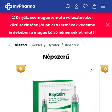
🥵 Kérjük, csomagautomata választásakor
körültekintően járjon el a termékek védelme
érdekében a magas külső hőmérséklet miatt!
Vissza
Főoldal
Gyártók
Bioscalin
Népszerű