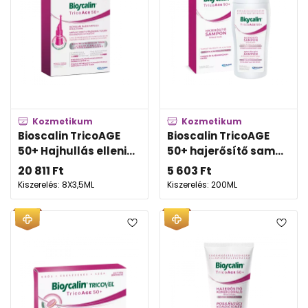
Kozmetikum
Kozmetikum
Bioscalin TricoAGE
Bioscalin TricoAGE
50+ Hajhullás elleni...
50+ hajerősítő sam...
20 811
Ft
5 603
Ft
Kiszerelés: 8X3,5ML
Kiszerelés: 200ML