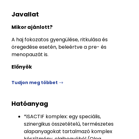
Javallat
Mikor ajánlott?
A haj fokozatos gyengülése, ritkulása és
öregedése esetén, beleértve a pre- és
menopauzát is.
Előnyök
Tudjon meg többet
Hatóanyag
*iSACTIF komplex: egy speciális,
szinergikus összetételű, természetes
alapanyagokat tartalmazó komplex
készítmény, olajbogyóból (Olea