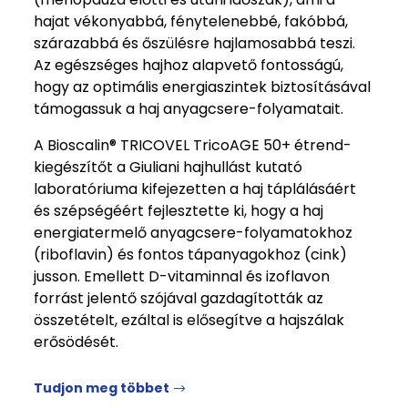
hajat vékonyabbá, fénytelenebbé, fakóbbá,
szárazabbá és őszülésre hajlamosabbá teszi.
Az egészséges hajhoz alapvető fontosságú,
hogy az optimális energiaszintek biztosításával
támogassuk a haj anyagcsere-folyamatait.
A Bioscalin® TRICOVEL TricoAGE 50+ étrend-
kiegészítőt a Giuliani hajhullást kutató
laboratóriuma kifejezetten a haj táplálásáért
és szépségéért fejlesztette ki, hogy a haj
energiatermelő anyagcsere-folyamatokhoz
(riboflavin) és fontos tápanyagokhoz (cink)
jusson. Emellett D-vitaminnal és izoflavon
forrást jelentő szójával gazdagították az
összetételt, ezáltal is elősegítve a hajszálak
erősödését.
Tudjon meg többet