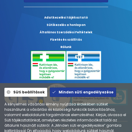
Adatkezelési tájékoztató
Sütikezelés a honlapon
Általános Szerződési Feltételek
Fizetés és szállítás
Rólunk
Süti beállítások
Minden süti engedélyezése
A kényelmes vásárlási élmény nyújtása érdekében sütiket
használunk a vásárlási és közösségi funkciók biztosításához,
valamint weboldalunk forgalmának elemzéséhez. Kérjük, olvassa el
Süti tájékoztatónkat, amelyben részletes információkat talál az
általunk használt sütikről. A „Minden süti engedélyezése” gombra
© 2026 ⚕︎ Minden jog fenntartva ⚕︎ mypharma.hu
kattintással Ön elfogadja, hogy weboldalunk sütiket használ.