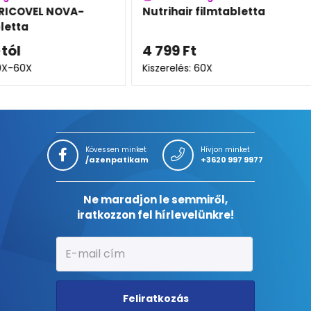
A-
Nutrihair filmtabletta
Revali
4 799
Ft
8 649
Kiszerelés: 60X
Kiszerel
Kövessen minket
Hívjon minket
/azenpatikam
+3620 997 9977
Ne maradjon le semmiről,
iratkozzon fel hírlevelünkre!
Feliratkozás