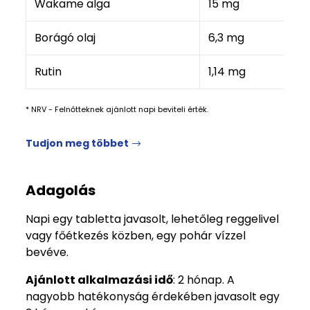
Wakame alga
15 mg
Borágó olaj
6,3 mg
Rutin
1,14 mg
* NRV - Felnőtteknek ajánlott napi beviteli érték.
Tudjon meg többet
Adagolás
Napi egy tabletta javasolt, lehetőleg reggelivel
vagy főétkezés közben, egy pohár vízzel
bevéve.
Ajánlott alkalmazási idő
: 2 hónap. A
nagyobb hatékonyság érdekében javasolt egy