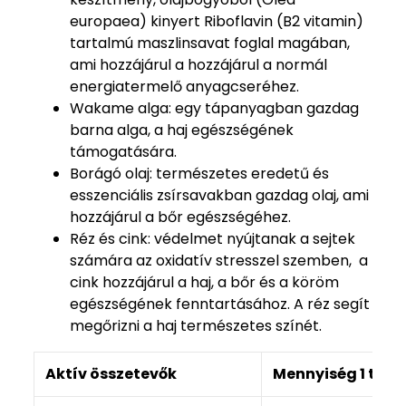
europaea) kinyert Riboflavin (B2 vitamin)
tartalmú maszlinsavat foglal magában,
ami hozzájárul a hozzájárul a normál
energiatermelő anyagcseréhez.
Wakame alga: egy tápanyagban gazdag
barna alga, a haj egészségének
támogatására.
Borágó olaj: természetes eredetű és
esszenciális zsírsavakban gazdag olaj, ami
hozzájárul a bőr egészségéhez.
Réz és cink: védelmet nyújtanak a sejtek
számára az oxidatív stresszel szemben, a
cink hozzájárul a haj, a bőr és a köröm
egészségének fenntartásához. A réz segít
megőrizni a haj természetes színét.
Aktív összetevők
Mennyiség 1 tab