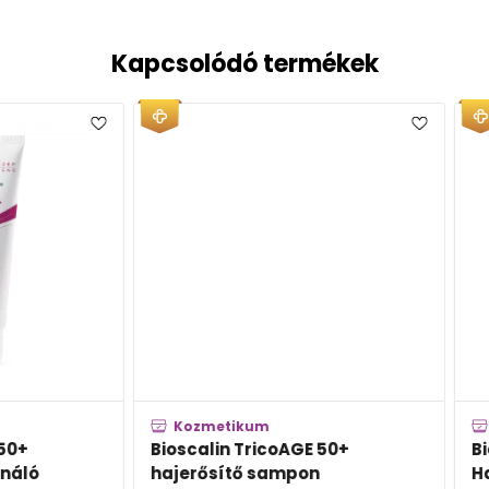
Kapcsolódó termékek
Kozmetikum
Kozm
Bioscalin TricoAGE 50+
Biosca
hajerősítő sampon
Hajhul