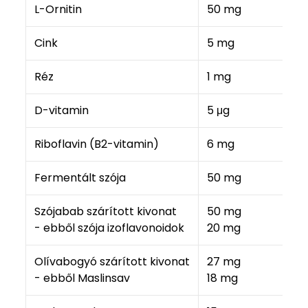
L-Ornitin
50 mg
Cink
5 mg
Réz
1 mg
D-vitamin
5 μg
Riboflavin (B2-vitamin)
6 mg
Fermentált szója
50 mg
Szójabab szárított kivonat
50 mg
- ebből szója izoflavonoidok
20 mg
Olívabogyó szárított kivonat
27 mg
- ebből Maslinsav
18 mg