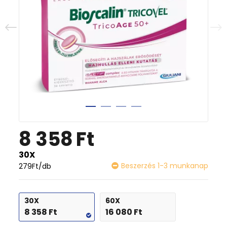
8 358
Ft
30X
Beszerzés 1-3 munkanap
279
Ft
/db
30X
60X
8 358
Ft
16 080
Ft