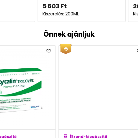
5 603
Ft
20 81
Kiszerelés: 200ML
Kiszerel
Önnek ajánljuk
Étrend-kiegészítő
Étren