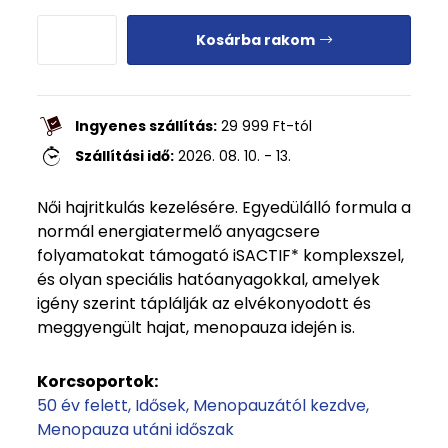
Kosárba rakom
Ingyenes szállítás:
29 999
Ft
-tól
Szállítási idő:
2026. 08. 10. - 13.
Női hajritkulás kezelésére. Egyedülálló formula a
normál energiatermelő anyagcsere
folyamatokat támogató iSACTIF* komplexszel,
és olyan speciális hatóanyagokkal, amelyek
igény szerint táplálják az elvékonyodott és
meggyengült hajat, menopauza idején is.
Korcsoportok:
50 év felett
Idősek
Menopauzától kezdve
Menopauza utáni időszak