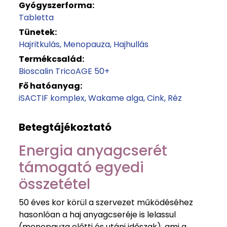
Gyógyszerforma:
Tabletta
Tünetek:
Hajritkulás
Menopauza
Hajhullás
Termékcsalád:
Bioscalin TricoAGE 50+
Fő hatóanyag:
iSACTIF komplex
Wakame alga
Cink
Réz
Betegtájékoztató
Energia anyagcserét
támogató egyedi
összetétel
50 éves kor körül a szervezet működéséhez
hasonlóan a haj anyagcseréje is lelassul
(menopauza előtti és utáni időszak), ami a