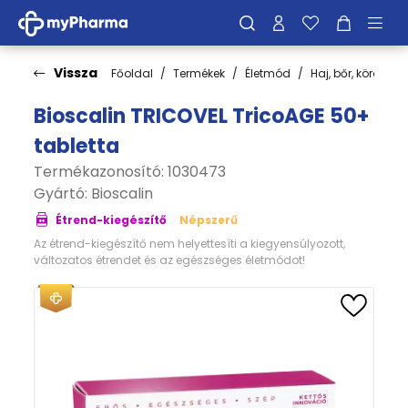
Vissza
Főoldal
Termékek
Életmód
Haj, bőr, köröm
Bioscalin TRICOVEL TricoAGE 50+
tabletta
Termékazonosító: 1030473
Gyártó:
Bioscalin
Étrend-kiegészítő
Népszerű
Az étrend-kiegészítő nem helyettesíti a kiegyensúlyozott,
változatos étrendet és az egészséges életmódot!