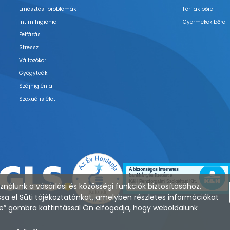
Emésztési problémák
Férfiak bőre
Intim higiénia
Gyermekek bőre
Felfázás
Stressz
Változókor
Gyógyteák
Szájhigiénia
Szexuális élet
nálunk a vásárlási és közösségi funkciók biztosításához,
sa el Süti tájékoztatónkat, amelyben részletes információkat
zése” gombra kattintással Ön elfogadja, hogy weboldalunk