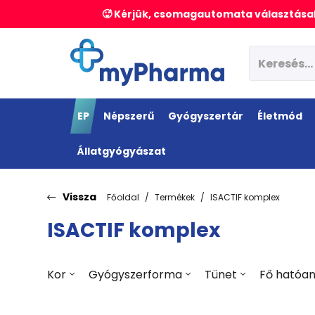
🥵 Kérjük, csomagautomata választásak
EP
Népszerű
Gyógyszertár
Életmód
Állatgyógyászat
Vissza
Főoldal
Termékek
ISACTIF komplex
ISACTIF komplex
Kor
Gyógyszerforma
Tünet
Fő hatóa