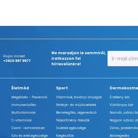
Ne maradjon le semmiről,
Hívjon minket
iratkozzon fel
+3620 997 9977
hírlevelünkre!
Életmód
Sport
Dermokozme
Megelőzés - Prevenció
Vitaminok, ásványi anyagok
Érzékeny bőr
Immunerősítés
Fehérje- és műzliszeletek
Vízhiányos bőr
Multivitaminok
Bemelegítés, regeneráció
Normál, száraz b
C-vitaminok
Teljesítmény-fokozók
Nagyon száraz, a
Csont- izomrendszer
Ízületek egészsége
Zsíros, problémás
Szív és erek egészsége
Kiegészítők
Bőröregedés