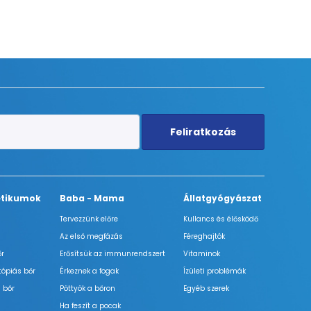
Feliratkozás
tikumok
Baba - Mama
Állatgyógyászat
Tervezzünk előre
Kullancs és élősködő
Az első megfázás
Féreghajtók
őr
Erősítsük az immunrendszert
Vitaminok
tópiás bőr
Érkeznek a fogak
Ízületi problémák
 bőr
Pöttyök a bőron
Egyéb szerek
Ha feszít a pocak