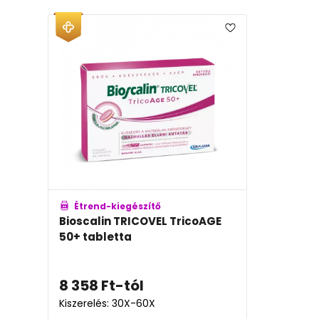
Étrend-kiegészítő
Bioscalin TRICOVEL TricoAGE
50+ tabletta
8 358
Ft
-tól
Kiszerelés: 30X-60X