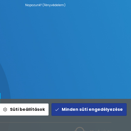
Napozunk? (Fényvédelem)
Süti beállítások
Minden süti engedélyezése