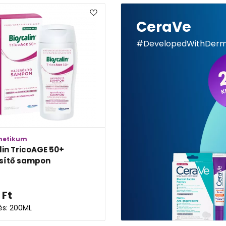
CeraVe
#DevelopedWithDer
metikum
lin TricoAGE 50+
sítő sampon
Ft
lés: 200ML