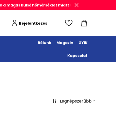
n a magas külső hőmérséklet miatt!
Bejelentkezés
Rólunk
Magazin
GYIK
Kapcsolat
Legnépszerűbb