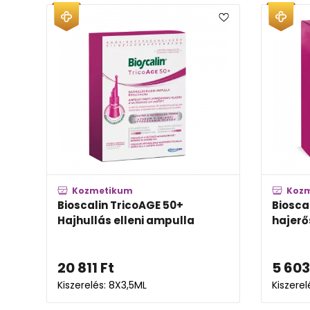
Kozmetikum
Koz
Bioscalin TricoAGE 50+
Biosca
Hajhullás elleni ampulla
hajerő
20 811
Ft
5 603
Kiszerelés: 8X3,5ML
Kiszere