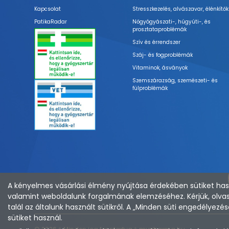
Kapcsolat
Stresszkezelés, alvászavar, élénkítők
PatikaRadar
Nőgyógyászati-, húgyúti-, és
prosztataproblémák
Szív és érrendszer
Száj- és fogproblémák
Vitaminok, ásványok
Szemszárazság, szemészeti- és
fülproblémák
A kényelmes vásárlási élmény nyújtása érdekében sütiket hasz
valamint weboldalunk forgalmának elemzéséhez. Kérjük, olvas
talál az általunk használt sütikről. A „Minden süti engedélye
sütiket használ.