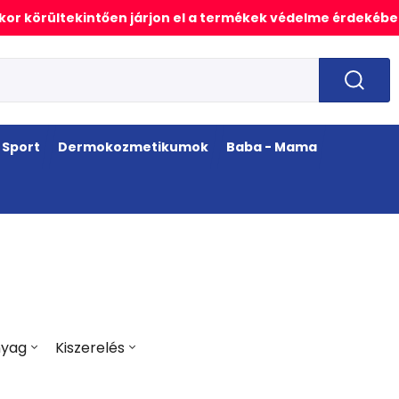
or körültekintően járjon el a termékek védelme érdekébe
Sport
Dermokozmetikumok
Baba - Mama
nyag
Kiszerelés