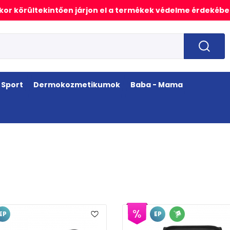
or körültekintően járjon el a termékek védelme érdekébe
Sport
Dermokozmetikumok
Baba - Mama
EP
EP