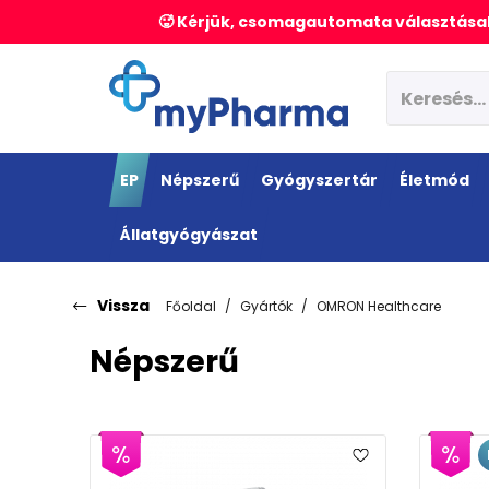
🥵 Kérjük, csomagautomata választásak
EP
Népszerű
Gyógyszertár
Életmód
Állatgyógyászat
Vissza
Főoldal
Gyártók
OMRON Healthcare
Népszerű
EP