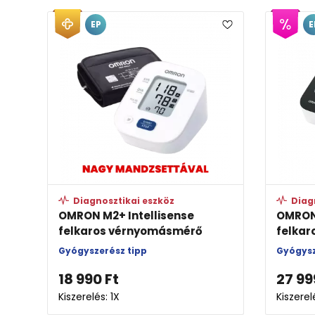
EP
E
Diagnosztikai eszköz
Diag
OMRON M2+ Intellisense
OMRON
felkaros vérnyomásmérő
felkar
Gyógyszerész tipp
Gyógysz
18 990
Ft
27 99
Kiszerelés: 1X
Kiszerel