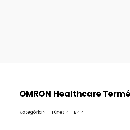
OMRON Healthcare Term
Kategória
Tünet
EP