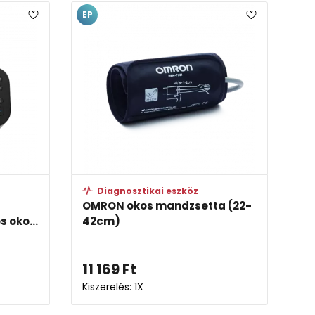
EP
Diagnosztikai eszköz
OMRON okos mandzsetta (22-
s oko...
42cm)
11 169
Ft
Kiszerelés: 1X