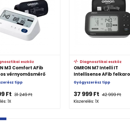
gnosztikai eszköz
Diagnosztikai eszköz
 M4 Connect AFib
OMRON Flex Temp Smar
ros okos-vérnyomásm...
digitális lázmérő
zerész tipp
99
Ft
3 399
Ft
34 980
Ft
lés: 1X
Kiszerelés: 1X