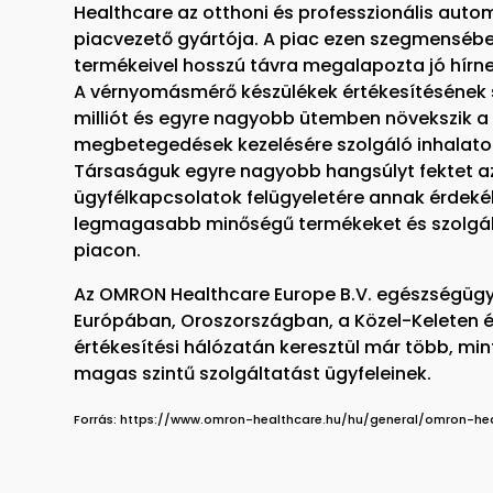
Healthcare az otthoni és professzionális au
piacvezető gyártója. A piac ezen szegmenséb
termékeivel hosszú távra megalapozta jó hírne
A vérnyomásmérő készülékek értékesítésének 
milliót és egyre nagyobb ütemben növekszik a 
megbetegedések kezelésére szolgáló inhalator
Társaságuk egyre nagyobb hangsúlyt fektet az 
ügyfélkapcsolatok felügyeletére annak érdeké
legmagasabb minőségű termékeket és szolgál
piacon.
Az OMRON Healthcare Europe B.V. egészségügyi 
Európában, Oroszországban, a Közel-Keleten é
értékesítési hálózatán keresztül már több, mi
magas szintű szolgáltatást ügyfeleinek.
Forrás: https://www.omron-healthcare.hu/hu/general/omron-hea