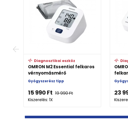
Diagnosztikai eszköz
Dia
OMRON M2+ Intellisense
OMRON
felkaros vérnyomásmérő
felka
Gyógyszerész tipp
Gyógys
18 990
Ft
27 9
Kiszerelés: 1X
Kiszere