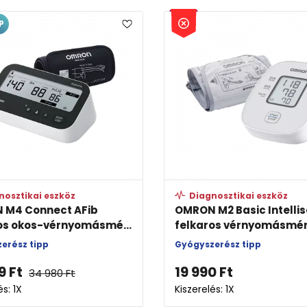
P
nosztikai eszköz
Diagnosztikai eszköz
 M4 Connect AFib
OMRON M2 Basic Intelli
os okos-vérnyomásmé...
felkaros vérnyomásmé
erész tipp
Gyógyszerész tipp
9
Ft
19 990
Ft
34 980
Ft
és: 1X
Kiszerelés: 1X