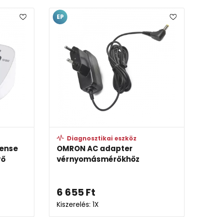
EP
Diagnosztikai eszköz
sense
OMRON AC adapter
rő
vérnyomásmérőkhöz
6 655
Ft
Kiszerelés: 1X