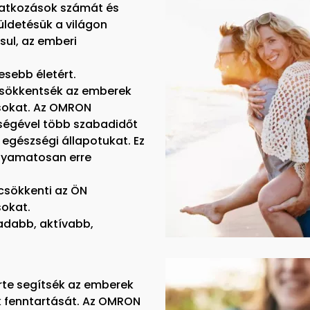
vatkozások számát és
üldetésük a világon
sul, az emberi
sebb életért.
sökkentsék az emberek
ásokat. Az OMRON
tségével több szabadidőt
 egészségi állapotukat. Ez
olyamatosan erre
csökkenti az ÖN
sokat.
badabb, aktívabb,
rte segítsék az emberek
 fenntartását. Az OMRON