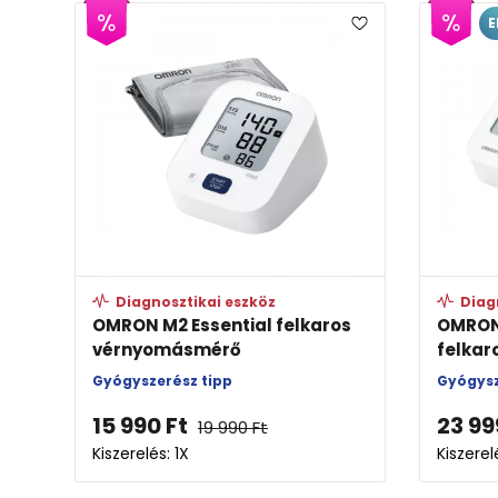
E
Diagnosztikai eszköz
Diag
OMRON M2 Essential felkaros
OMRON
vérnyomásmérő
felka
Gyógyszerész tipp
Gyógysz
15 990
Ft
23 99
19 990
Ft
Kiszerelés: 1X
Kiszerel