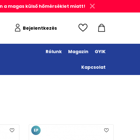
n a magas külső hőmérséklet miatt!
Bejelentkezés
Rólunk
Magazin
GYIK
Kapcsolat
EP