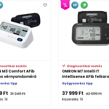
P
EP
nosztikai eszköz
Diagnosztikai eszköz
 M3 Comfort AFib
OMRON M7 Intelli IT
ros vérnyomásmérő
Intellisense AFib felkaro
erész tipp
Gyógyszerész tipp
9
Ft
37 999
Ft
31 249
Ft
42 999
Ft
és: 1X
Kiszerelés: 1X