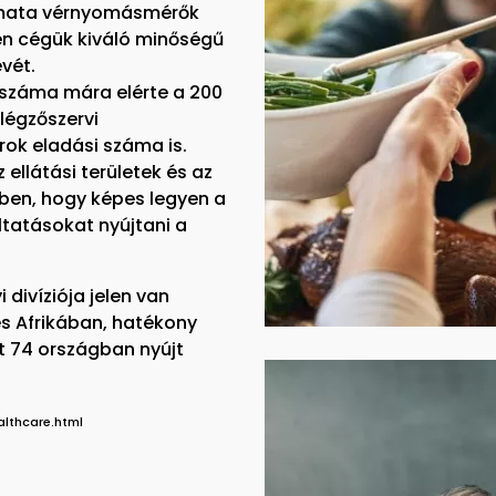
tomata vérnyomásmérők
en cégük kiváló minőségű
vét.
száma mára elérte a 200
légzőszervi
ok eladási száma is.
ellátási területek és az
ben, hogy képes legyen a
tatásokat nyújtani a
divíziója jelen van
s Afrikában, hatékony
nt 74 országban nyújt
lthcare.html