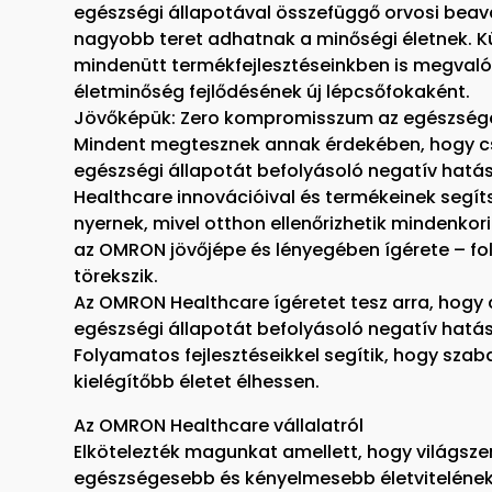
egészségi állapotával összefüggő orvosi bea
nagyobb teret adhatnak a minőségi életnek. K
mindenütt termékfejlesztéseinkben is megvaló
életminőség fejlődésének új lépcsőfokaként.
Jövőképük: Zero kompromisszum az egészsége
Mindent megtesznek annak érdekében, hogy c
egészségi állapotát befolyásoló negatív hat
Healthcare innovációival és termékeinek segí
nyernek, mivel otthon ellenőrizhetik mindenkori
az OMRON jövőjépe és lényegében ígérete – f
törekszik.
Az OMRON Healthcare ígéretet tesz arra, hogy 
egészségi állapotát befolyásoló negatív hatá
Folyamatos fejlesztéseikkel segítik, hogy sza
kielégítőbb életet élhessen.
Az OMRON Healthcare vállalatról
Elkötelezték magunkat amellett, hogy világsze
egészségesebb és kényelmesebb életvitelének