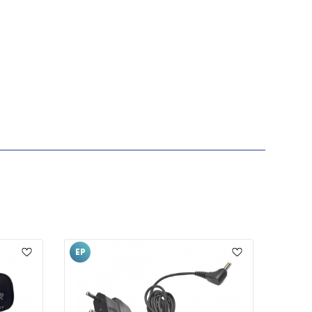
EP
EP