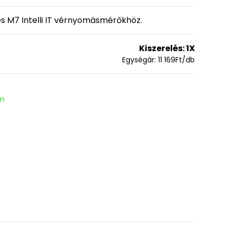
s M7 Intelli IT vérnyomásmérőkhöz.
Kiszerelés:
1X
Egységár:
11 169
Ft
/db
en