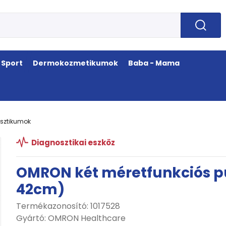
Sport
Dermokozmetikumok
Baba - Mama
sztikumok
Diagnosztikai eszköz
OMRON két méretfunkciós p
42cm)
Termékazonosító: 1017528
Gyártó:
OMRON Healthcare