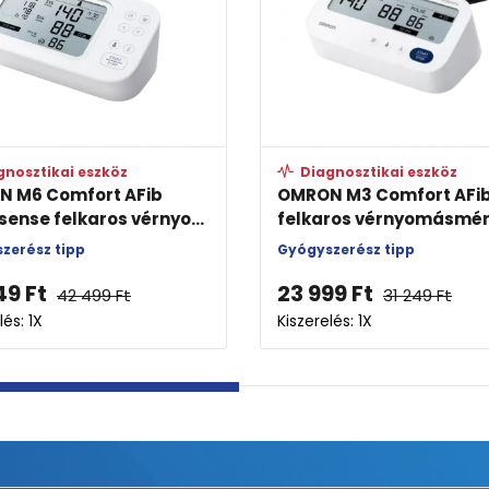
sztikai eszköz
Diagnosztikai eszköz
6 Comfort AFib
OMRON M3 Comfort AFib
nse felkaros vérnyo...
felkaros vérnyomásmérő
ész tipp
Gyógyszerész tipp
Ft
23 999
Ft
42 499
Ft
31 249
Ft
 1X
Kiszerelés: 1X