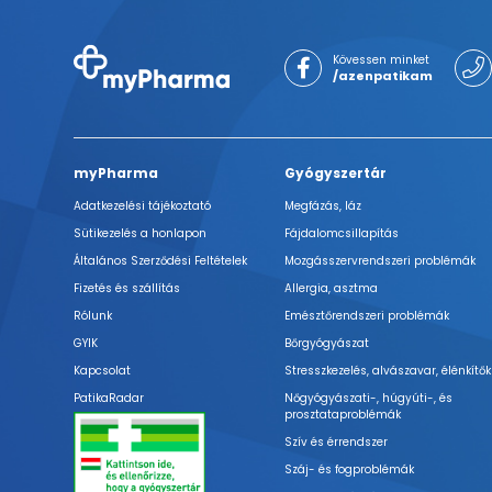
Kövessen minket
/azenpatikam
myPharma
Gyógyszertár
Adatkezelési tájékoztató
Megfázás, láz
Sütikezelés a honlapon
Fájdalomcsillapítás
Általános Szerződési Feltételek
Mozgásszervrendszeri problémák
Fizetés és szállítás
Allergia, asztma
Rólunk
Emésztőrendszeri problémák
GYIK
Bőrgyógyászat
Kapcsolat
Stresszkezelés, alvászavar, élénkítők
PatikaRadar
Nőgyógyászati-, húgyúti-, és
prosztataproblémák
Szív és érrendszer
Száj- és fogproblémák