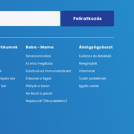
Feliratkozás
tikumok
Baba - Mama
Állatgyógyászat
Tervezzünk előre
Kullancs és élősködő
Az első megfázás
Féreghajtók
őr
Erősítsük az immunrendszert
Vitaminok
tópiás bőr
Érkeznek a fogak
Ízületi problémák
 bőr
Pöttyök a bőron
Egyéb szerek
Ha feszít a pocak
Napozunk? (Fényvédelem)