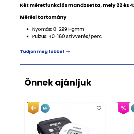
Két méretfunkciós mandzsetta, mely 22 és 42
Mérési tartomány
Nyomás: 0-299 Hgmm
Pulzus: 40-180 szívverés/perc
Tudjon meg többet
Önnek ajánljuk
EP
EP