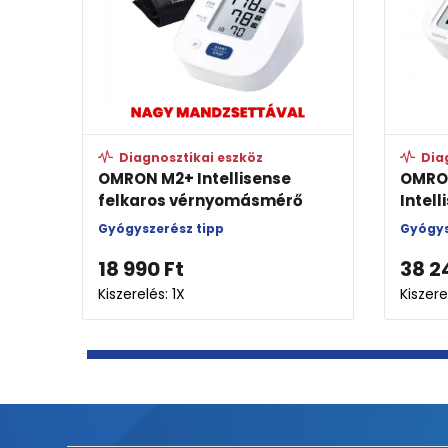
Diagnosztikai eszköz
Diagno
OMRON M2+ Intellisense
OMRON M
felkaros vérnyomásmérő
Intellise
Gyógyszerész tipp
Gyógyszer
18 990
Ft
38 249
Kiszerelés: 1X
Kiszerelés: