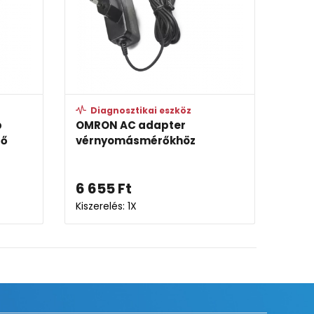
Diagnosztikai eszköz
Diagn
OMRON AC adapter
OMRON 
vérnyomásmérőkhöz
felkar
Gyógysze
6 655
Ft
27 99
Kiszerelés: 1X
Kiszerelé