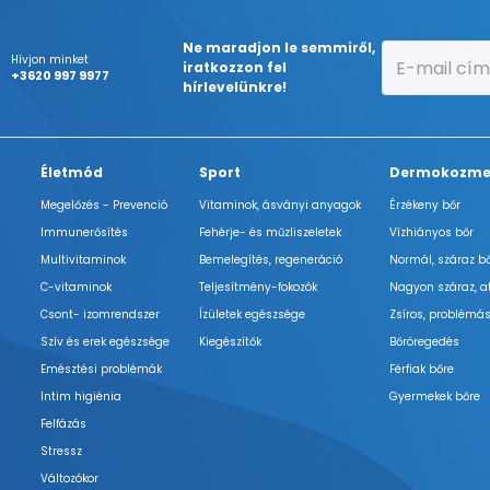
Ne maradjon le semmiről,
Hívjon minket
iratkozzon fel
+3620 997 9977
hírlevelünkre!
Életmód
Sport
Dermokozme
Megelőzés - Prevenció
Vitaminok, ásványi anyagok
Érzékeny bőr
Immunerősítés
Fehérje- és műzliszeletek
Vízhiányos bőr
Multivitaminok
Bemelegítés, regeneráció
Normál, száraz b
C-vitaminok
Teljesítmény-fokozók
Nagyon száraz, a
Csont- izomrendszer
Ízületek egészsége
Zsíros, problémás
Szív és erek egészsége
Kiegészítők
Bőröregedés
Emésztési problémák
Férfiak bőre
Intim higiénia
Gyermekek bőre
Felfázás
Stressz
Változókor