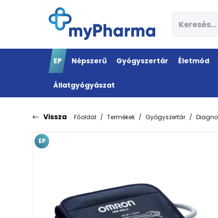
EP
Népszerű
Gyógyszertár
Életmód
Állatgyógyászat
Vissza
Főoldal
Termékek
Gyógyszertár
Diagno
EP