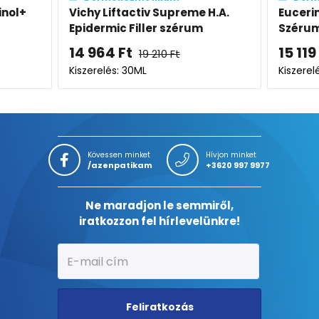
ftactiv Supreme H.A.
Eucerin Anti-Pigment Dual
c Filler szérum
Szérum
Ft
15 119
Ft
19 210
Ft
20 159
Ft
: 30ML
Kiszerelés: 2X15ML
Kövessen minket
Hívjon minket
/azenpatikam
+3620 997 9977
Ne maradjon le semmiről,
iratkozzon fel hírlevelünkre!
Feliratkozás