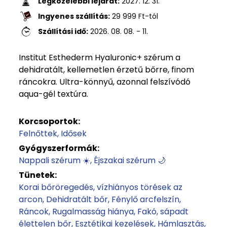
Legközelebbi lejárat:
2027. 12. 31.
Ingyenes szállítás:
29 999
Ft
-tól
Szállítási idő:
2026. 08. 08. - 11.
Institut Esthederm Hyaluronic+ szérum a
dehidratált, kellemetlen érzetű bőrre, finom
ráncokra. Ultra-könnyű, azonnal felszívódó
aqua-gél textúra.
Korcsoportok:
Felnőttek
Idősek
Gyógyszerformák:
Nappali szérum ☀️
Éjszakai szérum 🌙
Tünetek:
Korai bőröregedés, vízhiányos törések az
arcon
Dehidratált bőr
Fénylő arcfelszín
Ráncok
Rugalmasság hiánya
Fakó, sápadt
élettelen bőr
Esztétikai kezelések
Hámlasztás