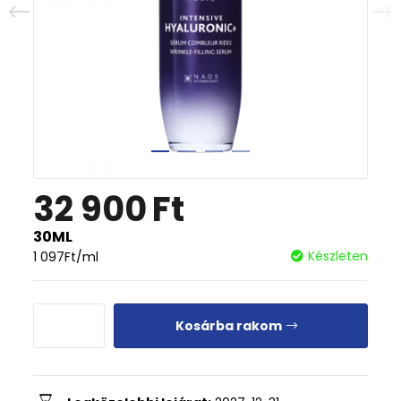
32 900
Ft
30ML
Készleten
1 097
Ft
/ml
Kosárba rakom