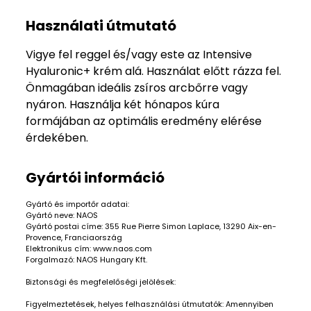
Használati útmutató
Vigye fel reggel és/vagy este az Intensive
Hyaluronic+ krém alá. Használat előtt rázza fel.
Önmagában ideális zsíros arcbőrre vagy
nyáron. Használja két hónapos kúra
formájában az optimális eredmény elérése
érdekében.
Gyártói információ
Gyártó és importőr adatai:
Gyártó neve: NAOS
Gyártó postai címe: 355 Rue Pierre Simon Laplace, 13290 Aix-en-
Provence, Franciaország
Elektronikus cím: www.naos.com
Forgalmazó: NAOS Hungary Kft.
Biztonsági és megfelelőségi jelölések:
Figyelmeztetések, helyes felhasználási útmutatók: Amennyiben