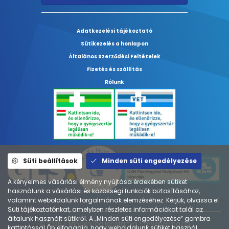
Adatkezelési tájékoztató
Sütikezelés a honlapon
Általános Szerződési Feltételek
Fizetés és szállítás
Rólunk
Süti beállítások
Minden süti engedélyezése
A kényelmes vásárlási élmény nyújtása érdekében sütiket
használunk a vásárlási és közösségi funkciók biztosításához,
valamint weboldalunk forgalmának elemzéséhez. Kérjük, olvassa el
Süti tájékoztatónkat, amelyben részletes információkat talál az
általunk használt sütikről. A „Minden süti engedélyezése” gombra
© 2026 ⚕︎ Minden jog fenntartva ⚕︎ mypharma.hu
kattintással Ön elfogadja, hogy weboldalunk sütiket használ.