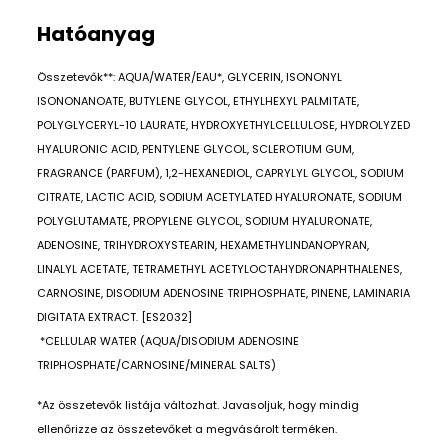
Hatóanyag
Összetevők**: AQUA/WATER/EAU*, GLYCERIN, ISONONYL
ISONONANOATE, BUTYLENE GLYCOL, ETHYLHEXYL PALMITATE,
POLYGLYCERYL-10 LAURATE, HYDROXYETHYLCELLULOSE, HYDROLYZED
HYALURONIC ACID, PENTYLENE GLYCOL, SCLEROTIUM GUM,
FRAGRANCE (PARFUM), 1,2-HEXANEDIOL, CAPRYLYL GLYCOL, SODIUM
CITRATE, LACTIC ACID, SODIUM ACETYLATED HYALURONATE, SODIUM
POLYGLUTAMATE, PROPYLENE GLYCOL, SODIUM HYALURONATE,
ADENOSINE, TRIHYDROXYSTEARIN, HEXAMETHYLINDANOPYRAN,
LINALYL ACETATE, TETRAMETHYL ACETYLOCTAHYDRONAPHTHALENES,
CARNOSINE, DISODIUM ADENOSINE TRIPHOSPHATE, PINENE, LAMINARIA
DIGITATA EXTRACT. [ES2032]
*CELLULAR WATER (AQUA/DISODIUM ADENOSINE
TRIPHOSPHATE/CARNOSINE/MINERAL SALTS)
*Az összetevők listája változhat. Javasoljuk, hogy mindig
ellenőrizze az összetevőket a megvásárolt terméken.