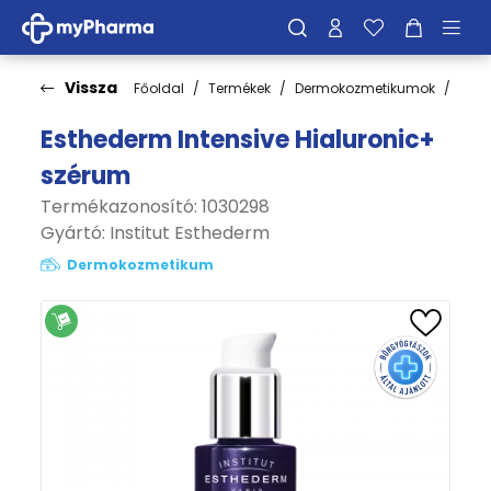
Vissza
Főoldal
Termékek
Dermokozmetikumok
Bőrt
Esthederm Intensive Hialuronic+
szérum
Termékazonosító: 1030298
Gyártó:
Institut Esthederm
Dermokozmetikum