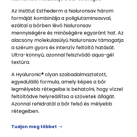
Az Institut Esthederm a hialuronsav három
formáját kombinálja a poliglutaminsavval,
ezáltal a bőrben lévő hialuronsav
mennyiségére és minőségére egyaránt hat. Az
alacsony molekulasúlyú hialuronsav támogatja
a szérum gyors és intenzív feltöltő hatását.
Ultra-könnyű, azonnal felszívódó aqua-gél
textúra.
A Hyaluronic® olyan szabadalmaztatott,
egyedülálló formula, amely képes a bőr
legmélyebb rétegeibe is behatolni, hogy vízzel
feltöltődve helyreállítsa a szövetek állagát.
Azonnal rehidratál a bőr felső és mélyebb
rétegeiben.
Tudjon meg többet