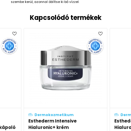
szembe kerül, azonnal öblítse ki bő vízzel.
Kapcsolódó termékek
kum
Dermokozmetikum
nsive
Esthederm Intensive
ém
Hialuronic+ krém utántöltő