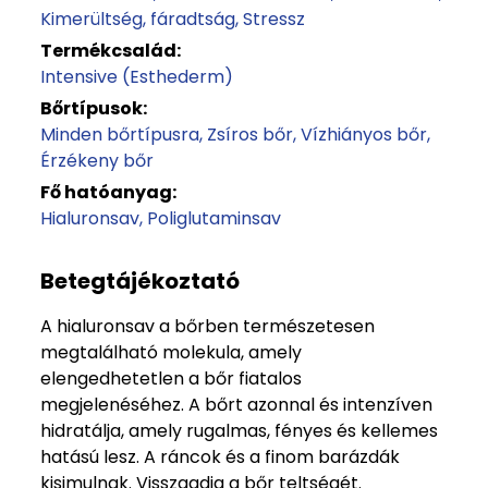
Kimerültség, fáradtság
Stressz
Termékcsalád:
Intensive (Esthederm)
Bőrtípusok:
Minden bőrtípusra
Zsíros bőr
Vízhiányos bőr
Érzékeny bőr
Fő hatóanyag:
Hialuronsav
Poliglutaminsav
Betegtájékoztató
A hialuronsav a bőrben természetesen
megtalálható molekula, amely
elengedhetetlen a bőr fiatalos
megjelenéséhez. A bőrt azonnal és intenzíven
hidratálja, amely rugalmas, fényes és kellemes
hatású lesz. A ráncok és a finom barázdák
kisimulnak. Visszaadja a bőr teltségét.