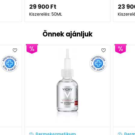
23 900
Ft
Kiszerelés: 50ML
Önnek ajánljuk
kozmetikum
Dermokozmetikum