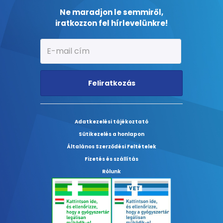
Ne maradjon le semmiről,
iratkozzon fel hírlevelünkre!
Feliratkozás
Adatkezelési tájékoztató
Sütikezelés a honlapon
Általános Szerződési Feltételek
Fizetés és szállítás
Rólunk