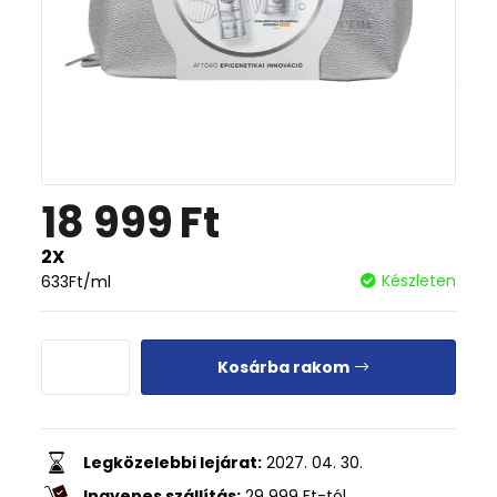
18 999
Ft
2X
Készleten
633
Ft
/ml
Kosárba rakom
Legközelebbi lejárat:
2027. 04. 30.
Ingyenes szállítás:
29 999
Ft
-tól