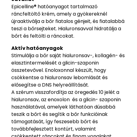
Epicelline® hatóanyagot tartalmazó
ráncfeltöltő krém, amely a gyökereknél
újraaktiválja a bőr fiatalos génjeit, és fiatalabbá
teszi a bőrsejteket. Hialuronsavval hidratálja a
bőrt és feltölti a ráncokat.
Aktív hatóanyagok
Stimulálja a bőr saját hialuronsav-, kollagén- és
elasztintermelését a glicin-szaponin
összetevővel. Enoloxonnal készült, hogy
csökkentse a hialuronsav lebomlását és
elősegítse a DNS helyreállítását.
A szérum visszafordítja az öregedés 10 jelét a
hialuronsav, az enoxolon és a glicin- szaponin
használatával, amelyek láthatóan dúsabbá
teszik a bőrt és segítik a bőr funkcióinak
támogatását, így feszesebb bőrt és
továbbfejlesztett kontúrt, valamint
csökkentett ráncokat és finom vonalakat