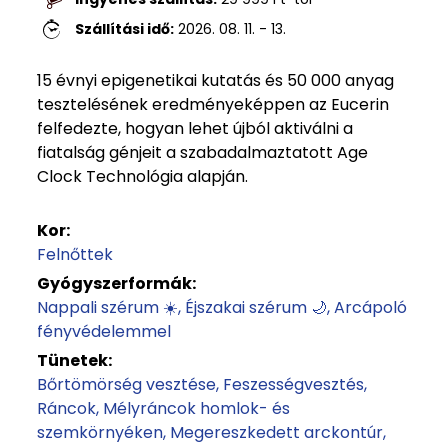
Szállítási idő:
2026. 08. 11. - 13.
15 évnyi epigenetikai kutatás és 50 000 anyag
tesztelésének eredményeképpen az Eucerin
felfedezte, hogyan lehet újból aktiválni a
fiatalság génjeit a szabadalmaztatott Age
Clock Technológia alapján.
Kor:
Felnőttek
Gyógyszerformák:
Nappali szérum ☀️
Éjszakai szérum 🌙
Arcápoló
fényvédelemmel
Tünetek:
Bőrtömörség vesztése
Feszességvesztés
Ráncok
Mélyráncok homlok- és
szemkörnyéken
Megereszkedett arckontúr