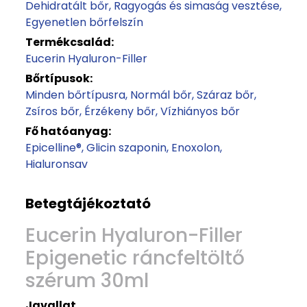
Dehidratált bőr
Ragyogás és simaság vesztése
Egyenetlen bőrfelszín
Termékcsalád:
Eucerin Hyaluron-Filler
Bőrtípusok:
Minden bőrtípusra
Normál bőr
Száraz bőr
Zsíros bőr
Érzékeny bőr
Vízhiányos bőr
Fő hatóanyag:
Epicelline®
Glicin szaponin
Enoxolon
Hialuronsav
Betegtájékoztató
Eucerin Hyaluron-Filler
Epigenetic ráncfeltöltő
szérum 30ml
Javallat