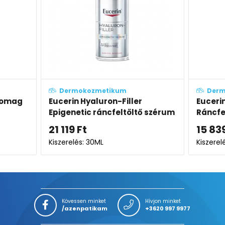
Dermokozmetikum
Derm
csomag
Eucerin Hyaluron-Filler
Eucerin
Epigenetic ráncfeltöltő szérum
Ráncfe
száraz
21 119
Ft
15 83
Kiszerelés: 30ML
Kiszerel
Kövessen minket
Hívjon minket
/azenpatikam
+3620 997 9977