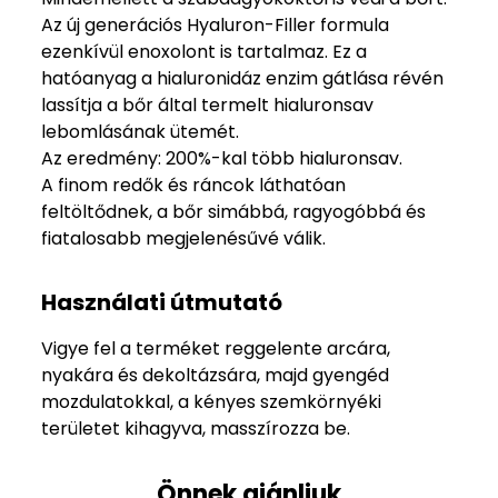
Az új generációs Hyaluron-Filler formula
ezenkívül enoxolont is tartalmaz. Ez a
hatóanyag a hialuronidáz enzim gátlása révén
lassítja a bőr által termelt hialuronsav
lebomlásának ütemét.
Az eredmény: 200%-kal több hialuronsav.
A finom redők és ráncok láthatóan
feltöltődnek, a bőr simábbá, ragyogóbbá és
fiatalosabb megjelenésűvé válik.
Használati útmutató
Vigye fel a terméket reggelente arcára,
nyakára és dekoltázsára, majd gyengéd
mozdulatokkal, a kényes szemkörnyéki
területet kihagyva, masszírozza be.
Önnek ajánljuk