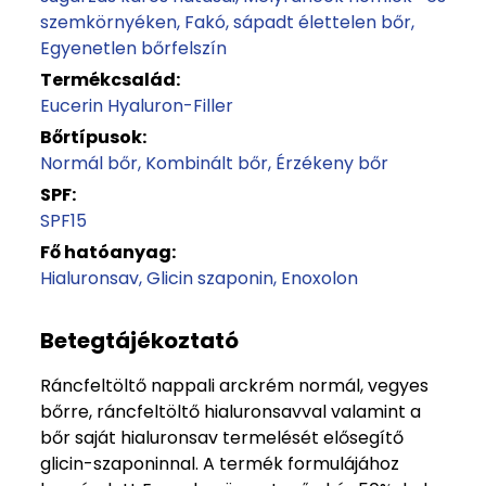
szemkörnyéken
Fakó, sápadt élettelen bőr
Egyenetlen bőrfelszín
Termékcsalád:
Eucerin Hyaluron-Filler
Bőrtípusok:
Normál bőr
Kombinált bőr
Érzékeny bőr
SPF:
SPF15
Fő hatóanyag:
Hialuronsav
Glicin szaponin
Enoxolon
Betegtájékoztató
Ráncfeltöltő nappali arckrém normál, vegyes
bőrre, ráncfeltöltő hialuronsavval valamint a
bőr saját hialuronsav termelését elősegítő
glicin-szaponinnal. A termék formulájához