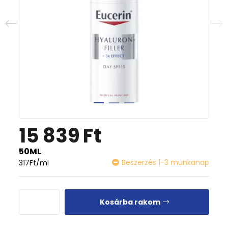
15 839
Ft
50ML
Beszerzés 1-3 munkanap
317
Ft
/ml
Kosárba rakom