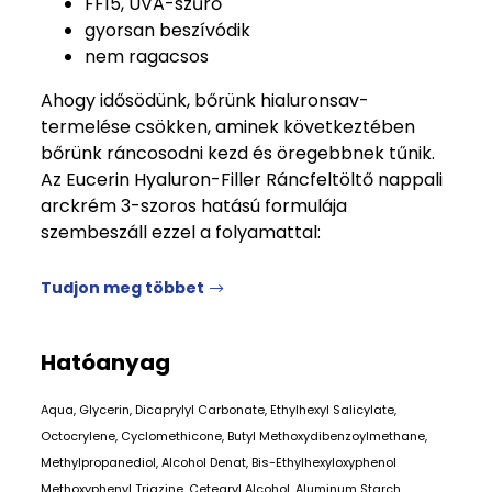
FF15, UVA-szűrő
gyorsan beszívódik
nem ragacsos
Ahogy idősödünk, bőrünk hialuronsav-
termelése csökken, aminek következtében
bőrünk ráncosodni kezd és öregebbnek tűnik.
Az Eucerin Hyaluron-Filler Ráncfeltöltő nappali
arckrém 3-szoros hatású formulája
szembeszáll ezzel a folyamattal:
Tudjon meg többet
Hatóanyag
Aqua, Glycerin, Dicaprylyl Carbonate, Ethylhexyl Salicylate,
Octocrylene, Cyclomethicone, Butyl Methoxydibenzoylmethane,
Methylpropanediol, Alcohol Denat, Bis-Ethylhexyloxyphenol
Methoxyphenyl Triazine, Cetearyl Alcohol, Aluminum Starch