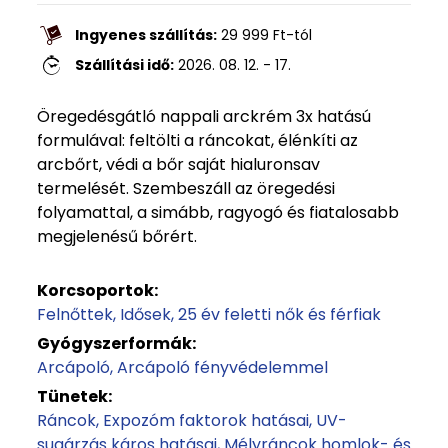
Ingyenes szállítás:
29 999
Ft
-tól
Szállítási idő:
2026. 08. 12. - 17.
Öregedésgátló nappali arckrém 3x hatású
formulával: feltölti a ráncokat, élénkíti az
arcbőrt, védi a bőr saját hialuronsav
termelését. Szembeszáll az öregedési
folyamattal, a simább, ragyogó és fiatalosabb
megjelenésű bőrért.
Korcsoportok:
Felnőttek
Idősek
25 év feletti nők és férfiak
Gyógyszerformák:
Arcápoló
Arcápoló fényvédelemmel
Tünetek:
Ráncok
Expozóm faktorok hatásai
UV-
sugárzás káros hatásai
Mélyráncok homlok- és