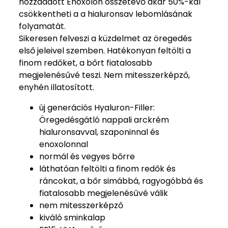
hozzáadott Enoxolon összetevő akár 50%-kal
csökkentheti a a hialuronsav lebomlásának
folyamatát.
Sikeresen felveszi a küzdelmet az öregedés
első jeleivel szemben. Hatékonyan feltölti a
finom redőket, a bőrt fiatalosabb
megjelenésűvé teszi. Nem mitesszerképző,
enyhén illatosított.
új generációs Hyaluron-Filler:
Öregedésgátló nappali arckrém
hialuronsavval, szaponinnal és
enoxolonnal
normál és vegyes bőrre
láthatóan feltölti a finom redők és
ráncokat, a bőr simábbá, ragyogóbbá és
fiatalosabb megjelenésűvé válik
nem mitesszerképző
kiváló sminkalap