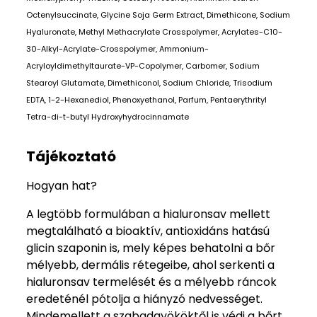
Octenylsuccinate, Glycine Soja Germ Extract, Dimethicone, Sodium
Hyaluronate, Methyl Methacrylate Crosspolymer, Acrylates-C10-
30-Alkyl-Acrylate-Crosspolymer, Ammonium-
Acryloyldimethyltaurate-VP-Copolymer, Carbomer, Sodium
Stearoyl Glutamate, Dimethiconol, Sodium Chloride, Trisodium
EDTA, 1-2-Hexanediol, Phenoxyethanol, Parfum, Pentaerythrityl
Tetra-di-t-butyl Hydroxyhydrocinnamate
Tájékoztató
Hogyan hat?
A legtöbb formulában a hialuronsav mellett
megtalálható a bioaktív, antioxidáns hatású
glicin szaponin is, mely képes behatolni a bőr
mélyebb, dermális rétegeibe, ahol serkenti a
hialuronsav termelését és a mélyebb ráncok
eredeténél pótolja a hiányzó nedvességet.
Mindemellett a szabadgyököktől is védi a bőrt.