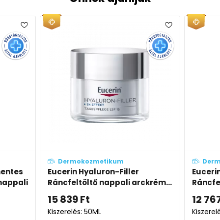
etikum
Dermokozmetikum
uron-Filler
Eucerin Hyaluron-Filler
 nappali arckrém...
Ráncfeltöltő nappali arckrém
száraz bőrre SPF15 utántöltő
12 767
Ft
L
Kiszerelés: 50ML