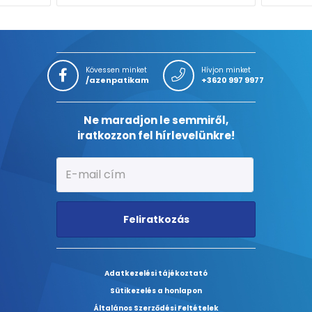
Kövessen minket
Hívjon minket
/azenpatikam
+3620 997 9977
Ne maradjon le semmiről,
iratkozzon fel hírlevelünkre!
Feliratkozás
Adatkezelési tájékoztató
Sütikezelés a honlapon
Általános Szerződési Feltételek