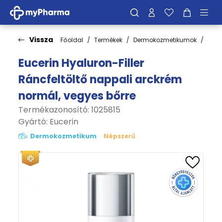
Vissza
Főoldal
Termékek
Dermokozmetikumok
Bőrt
Eucerin Hyaluron-Filler
Ráncfeltöltő nappali arckrém
normál, vegyes bőrre
Termékazonosító: 1025815
Gyártó:
Eucerin
Dermokozmetikum
Népszerű