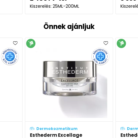
Kiszerelés: 25ML-200ML
Kiszerel
Önnek ajánljuk
Dermokozmetikum
Derm
Esthederm Excellage
Esthed