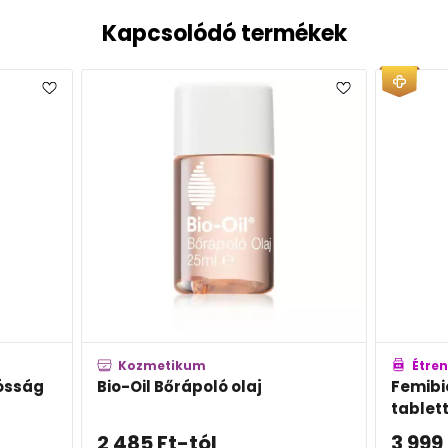
Kapcsolódó termékek
Kozmetikum
Étren
dósság
Bio-Oil Bőrápoló olaj
Femibi
tablet
2 485
Ft
-tól
3 999