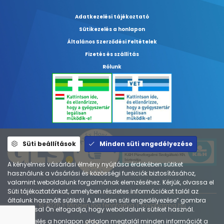
Adatkezelési tájékoztató
Sütikezelés a honlapon
Általános Szerződési Feltételek
Fizetés és szállítás
Rólunk
Süti beállítások
Minden süti engedélyezése
A kényelmes vásárlási élmény nyújtása érdekében sütiket
használunk a vásárlási és közösségi funkciók biztosításához,
valamint weboldalunk forgalmának elemzéséhez. Kérjük, olvassa el
Süti tájékoztatónkat, amelyben részletes információkat talál az
általunk használt sütikről. A „Minden süti engedélyezése” gombra
© 2026 ⚕︎ Minden jog fenntartva ⚕︎ mypharma.hu
kattintással Ön elfogadja, hogy weboldalunk sütiket használ.
A
Sütikezelés a honlapon
oldalon megtalál minden információt a