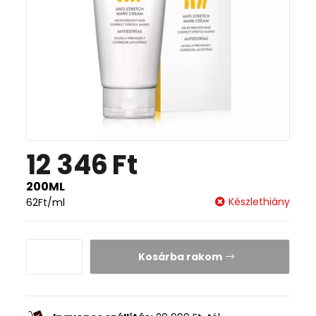
12 346
Ft
200ML
Készlethiány
62
Ft
/ml
Kosárba rakom