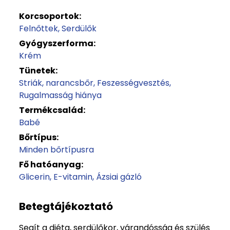
Korcsoportok:
Felnőttek
Serdülők
Gyógyszerforma:
Krém
Tünetek:
Striák, narancsbőr
Feszességvesztés
Rugalmasság hiánya
Termékcsalád:
Babé
Bőrtípus:
Minden bőrtípusra
Fő hatóanyag:
Glicerin
E-vitamin
Ázsiai gázló
Betegtájékoztató
Segít a diéta, serdülőkor, várandósság és szülés