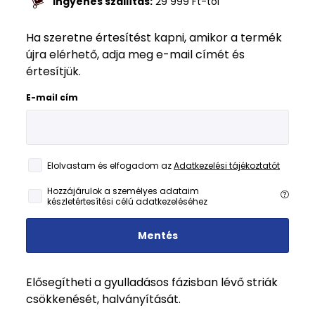
Ingyenes szállítás:
29 999
Ft
-tól
Ha szeretne értesítést kapni, amikor a termék
újra elérhető, adja meg e-mail címét és
értesítjük.
E-mail cím
Elolvastam és elfogadom az
Adatkezelési tájékoztatót
Hozzájárulok a személyes adataim
készletértesítési célú adatkezeléséhez
Mentés
Elősegítheti a gyulladásos fázisban lévő striák
csökkenését, halványítását.