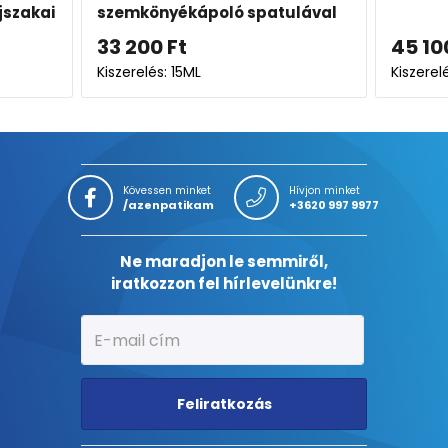
jszakai
szemkönyékápoló spatulával
33 200
Ft
45 10
Kiszerelés: 15ML
Kiszerel
Kövessen minket
Hívjon minket
/azenpatikam
+3620 997 9977
Ne maradjon le semmiről,
iratkozzon fel hírlevelünkre!
Feliratkozás