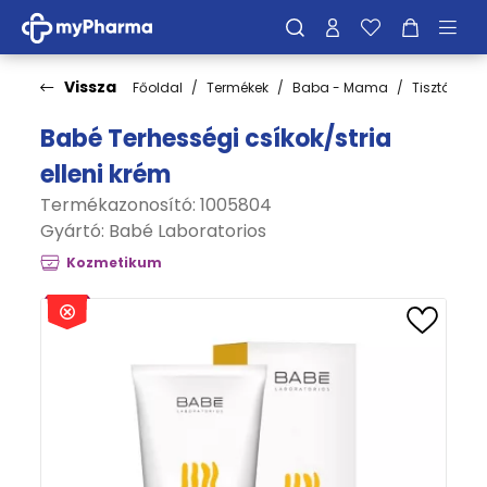
Vissza
Főoldal
Termékek
Baba - Mama
Tisztálkodá
Babé Terhességi csíkok/stria
elleni krém
Termékazonosító: 1005804
Gyártó:
Babé Laboratorios
Kozmetikum