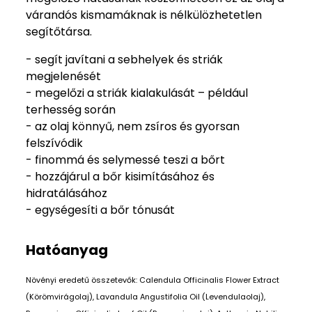
várandós kismamáknak is nélkülözhetetlen
segítőtársa.
- segít javítani a sebhelyek és striák
megjelenését
- megelőzi a striák kialakulását – például
terhesség során
- az olaj könnyű, nem zsíros és gyorsan
felszívódik
- finommá és selymessé teszi a bőrt
- hozzájárul a bőr kisimításához és
hidratálásához
- egységesíti a bőr tónusát
Hatóanyag
Növényi eredetű összetevők: Calendula Officinalis Flower Extract
(Körömvirágolaj), Lavandula Angustifolia Oil (Levendulaolaj),