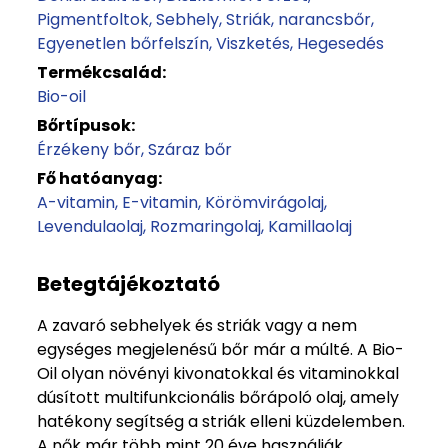
Pigmentfoltok
Sebhely
Striák, narancsbőr
Egyenetlen bőrfelszín
Viszketés
Hegesedés
Termékcsalád:
Bio-oil
Bőrtípusok:
Érzékeny bőr
Száraz bőr
Fő hatóanyag:
A-vitamin
E-vitamin
Körömvirágolaj
Levendulaolaj
Rozmaringolaj
Kamillaolaj
Betegtájékoztató
A zavaró sebhelyek és striák vagy a nem
egységes megjelenésű bőr már a múlté. A Bio-
Oil olyan növényi kivonatokkal és vitaminokkal
dúsított multifunkcionális bőrápoló olaj, amely
hatékony segítség a striák elleni küzdelemben.
A nők már több mint 20 éve használják