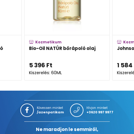
Kozmetikum
Ko
 olaj
Johnson's Babaolaj
Bepa
test
1 584
Ft
6 01
Kiszerelés: 200ML
Kisze
Kövessen minket
Hívjon minket
/azenpatikam
+3620 997 9977
Ne maradjon le semmiről,