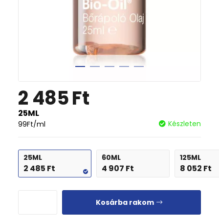
2 485
Ft
25ML
Készleten
99
Ft
/ml
25ML
60ML
125ML
2 485
Ft
4 907
Ft
8 052
Ft
Kosárba rakom