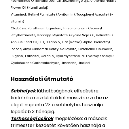
Rosmarinus Officinalis Leaf Oil (Rozmaringolaj), Anthemis Nobilis
Flower Oil (Kamillaolaj)
Vitaminok: Retinyl Palmitate (A-vitamin), Tocopheryl Acetate (E-
vitamin)
Olajbázis: Paraffinum Liquidum, Triisononanoin, Cetearyl
Ethylhexanoate, Isopropyl Myristate, Glycine Soja Oil, Helianthus
Annuus Seed Oil, BHT, Bisabolol, Illat (Rózsa), Alpha-Isomethyl
Ionone, Amyl Cinnamal, Benzyl Salicylate,, Citronellol, Coumarin,
Eugenol, Farnesol, Geraniol, Hydroxycitronellal, Hydroxyisohexyl 3-
Cyclohexene Carboxaldehyde, Limonene, Linalool
Használati útmutató
Sebhelyek
láthatóságának elfedésére:
körkörös mozdulatokkal masszírozza be az
olajat naponta 2× a sebhelybe, használja
legalább 3 hónapig.
Terhességi csíkok
megelőzése: a második
trimeszter kezdetét követően használja a