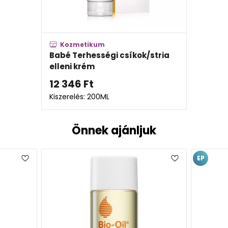
Kozmetikum
Babé Terhességi csíkok/stria
elleni krém
12 346
Ft
Kiszerelés: 200ML
Önnek ajánljuk
EP