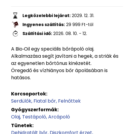
Legközelebbi lejárat:
2029. 12. 31.
Ingyenes szállítás:
29 999
Ft
-tól
Szállítási idő:
2026. 08. 10. - 12.
A Bio‑Oil egy speciális bőrápoló olaj.
Alkalmazása segít javítani a hegek, a striák és
az egyenetlen bőrtónus kinézetét.
Öregedő és vízhiányos bőr ápolásában is
hatásos.
Korcsoportok:
Serdülők
Fiatal bőr
Felnőttek
Gyógyszerformák:
Olaj
Testápoló
Arcápoló
Tünetek:
Dehidratált bőr
Diszkomfort érzet