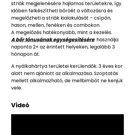
striák megjelenésére hajlamos területekre, így
időben felkészítheti bőröét a változásra és
megelőzheti a striák kialakulását – csípőn,
hason, mellen, fenéken és combokon.
A megelőzés hatékonyabb, mint a kezelés.
A bőr tónusának egységesítésére
: használja
naponta 2× az érintett helyeken, legalább 3
hónapon át.
A nyálkahártya területei kerülendők. 3 éves kor
alatt nem ajánlott az alkalmazása. Szoptatás
mellett alkalmazható, de mellbimbót ne kenjük
vele.
Videó