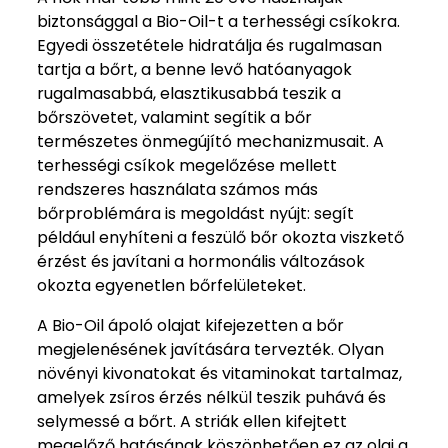
biztonsággal a Bio-Oil-t a terhességi csíkokra.
Egyedi összetétele hidratálja és rugalmasan
tartja a bőrt, a benne levő hatóanyagok
rugalmasabbá, elasztikusabbá teszik a
bőrszövetet, valamint segítik a bőr
természetes önmegújító mechanizmusait. A
terhességi csíkok megelőzése mellett
rendszeres használata számos más
bőrproblémára is megoldást nyújt: segít
például enyhíteni a feszülő bőr okozta viszkető
érzést és javítani a hormonális változások
okozta egyenetlen bőrfelületeket.
A Bio-Oil ápoló olajat kifejezetten a bőr
megjelenésének javítására tervezték. Olyan
növényi kivonatokat és vitaminokat tartalmaz,
amelyek zsíros érzés nélkül teszik puhává és
selymessé a bőrt. A striák ellen kifejtett
megelőző hatásának köszönhetően ez az olaj a