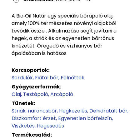
A Bio‑Oil Natúr egy speciális bőrápoló olaj,
amely 100% természetes növényi olajokból
tevődik össze . Alkalmazása segít javítani a
hegek, a striák és az egyenetlen bőrtónus
kinézetét. Öregedő és vízhiányos bőr
ápolásában is hatásos.
Korcsoportok:
Serdülők
Fiatal bőr
Felnőttek
Gyógyszerformák:
Olaj
Testápoló
Arcápoló
Tünetek:
Striák, narancsbőr
Hegkezelés
Dehidratált bőr
Diszkomfort érzet
Egyenetlen bőrfelszín
Viszketés
Hegesedés
Termékcsalád: