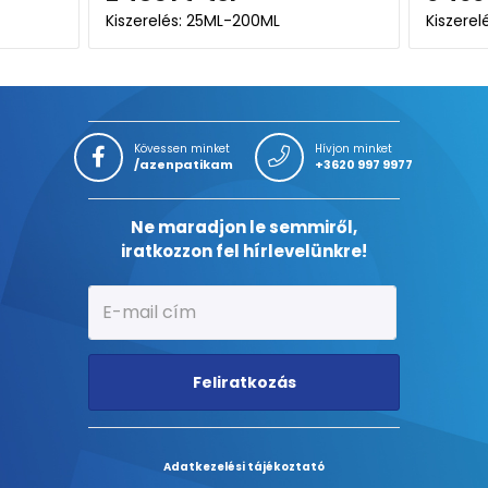
Kiszerelés: 50ML
Kiszer
Kövessen minket
Hívjon minket
/azenpatikam
+3620 997 9977
Ne maradjon le semmiről,
iratkozzon fel hírlevelünkre!
Feliratkozás
Adatkezelési tájékoztató