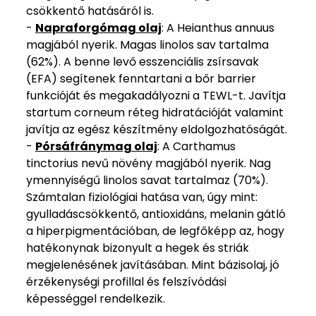
csökkentő hatásáról is.
-
Napraforgómag olaj
: A Heianthus annuus
magjából nyerik. Magas linolos sav tartalma
(62%). A benne levő esszenciális zsírsavak
(EFA) segítenek fenntartani a bőr barrier
funkcióját és megakadályozni a TEWL-t. Javítja
startum corneum réteg hidratációját valamint
javítja az egész készítmény eldolgozhatóságát.
-
Pórsáfránymag olaj
: A Carthamus
tinctorius nevű növény magjából nyerik. Nag
ymennyiségű linolos savat tartalmaz (70%).
Számtalan fiziológiai hatása van, úgy mint:
gyulladáscsökkentő, antioxidáns, melanin gátló
a hiperpigmentációban, de legfőképp az, hogy
hatékonynak bizonyult a hegek és striák
megjelenésének javításában. Mint bázisolaj, jó
érzékenységi profillal és felszívódási
képességgel rendelkezik.