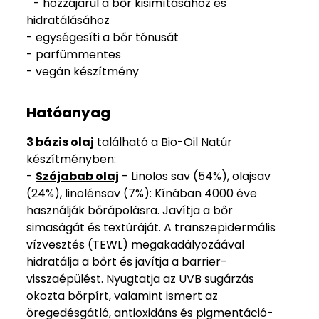
- hozzájárul a bőr kisimításához és
hidratálásához
- egységesíti a bőr tónusát
- parfümmentes
- vegán készítmény
Hatóanyag
3 bázis olaj
található a Bio-Oil Natúr
készítményben:
-
Szójabab olaj
- Linolos sav (54%), olajsav
(24%), linolénsav (7%): Kínában 4000 éve
használják bőrápolásra. Javítja a bőr
simaságát és textúráját. A transzepidermális
vízvesztés (TEWL) megakadályozáával
hidratálja a bőrt és javítja a barrier-
visszaépülést. Nyugtatja az UVB sugárzás
okozta bőrpírt, valamint ismert az
öregedésgátló, antioxidáns és pigmentáció-