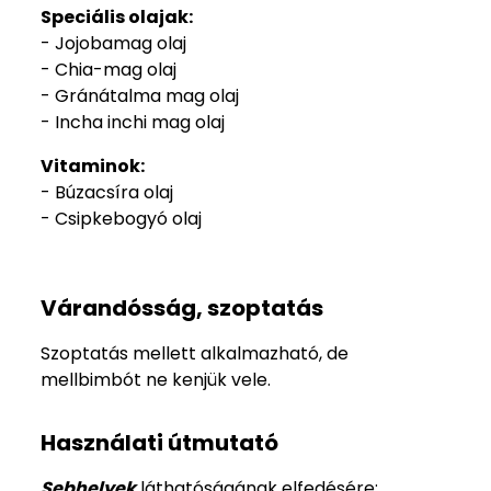
Speciális olajak:
- Jojobamag olaj
- Chia-mag olaj
- Gránátalma mag olaj
- Incha inchi mag olaj
Vitaminok:
- Búzacsíra olaj
- Csipkebogyó olaj
Várandósság, szoptatás
Szoptatás mellett alkalmazható, de
mellbimbót ne kenjük vele.
Használati útmutató
Sebhelyek
láthatóságának elfedésére: