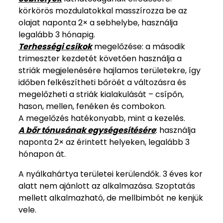
körkörös mozdulatokkal masszírozza be az
olajat naponta 2× a sebhelybe, használja
legalább 3 hónapig.
Terhességi csíkok
megelőzése: a második
trimeszter kezdetét követően használja a
striák megjelenésére hajlamos területekre, így
időben felkészítheti bőröét a változásra és
megelőzheti a striák kialakulását – csípőn,
hason, mellen, fenéken és combokon.
A megelőzés hatékonyabb, mint a kezelés.
A bőr tónusának egységesítésére
: használja
naponta 2× az érintett helyeken, legalább 3
hónapon át.
A nyálkahártya területei kerülendők. 3 éves kor
alatt nem ajánlott az alkalmazása. Szoptatás
mellett alkalmazható, de mellbimbót ne kenjük
vele.