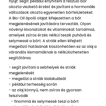
nyújt: segít például enyhíteni a feszülő bőr
okozta viszkető érzést és javítani a hormonális
változások okozta egyenetlen bőrfelületeket.
A Bio-Oil ápoló olajat kifejezetten a bőr
megjelenésének javítására tervezték. Olyan
növényi kivonatokat és vitaminokat tartalmaz,
amelyek zsíros érzés nélkül teszik puhává és
selymessé a bőrt. A striák ellen kifejtett
megelőző hatásának köszönhetően ez az olaj a
várandós kismamáknak is nélkülözhetetlen
segítőtársa.
- segít javítani a sebhelyek és striák
megjelenését
- megelőzi a striák kialakulását
- például terhesség során
- az olaj könnyű, nem zsíros és gyorsan
felszívódik
- finommá és selymessé teszi a bőrt