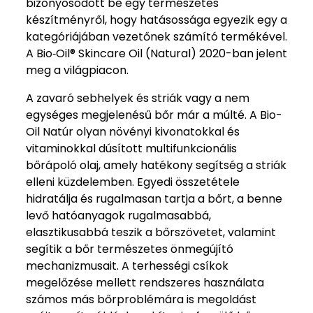
bizonyosodott be egy természetes
készítményről, hogy hatásossága egyezik egy a
kategóriájában vezetőnek számító termékével.
A Bio‑Oil® Skincare Oil (Natural) 2020-ban jelent
meg a világpiacon.
A zavaró sebhelyek és striák vagy a nem
egységes megjelenésű bőr már a múlté. A Bio-
Oil Natúr olyan növényi kivonatokkal és
vitaminokkal dúsított multifunkcionális
bőrápoló olaj, amely hatékony segítség a striák
elleni küzdelemben. Egyedi összetétele
hidratálja és rugalmasan tartja a bőrt, a benne
levő hatóanyagok rugalmasabbá,
elasztikusabbá teszik a bőrszövetet, valamint
segítik a bőr természetes önmegújító
mechanizmusait. A terhességi csíkok
megelőzése mellett rendszeres használata
számos más bőrproblémára is megoldást