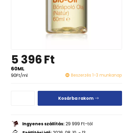
5 396
Ft
60ML
Beszerzés 1-3 munkanap
90
Ft
/ml
Kosárba rakom
Ingyenes szállítás:
29 999
Ft
-tól
Szállítási idő:
2026. 08. 10. - 13.