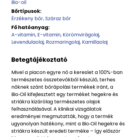
Bio-oil
Bőrtípusok:
Érzékeny bőr
Száraz bőr
Fő hatóanyag:
A-vitamin
E-vitamin
Körömvirágolaj
Levendulaolaj
Rozmaringolaj
Kamillaolaj
Betegtájékoztató
Mivel a piacon egyre nő a kereslet a 100%-ban
természetes összetevőkből készülő, terhes
nőknek szánt bőrápolási termékek iránt, a
Bio‑Oil kifejlesztett egy terméket hegekre és
striákra kizárólag természetes olajok
felhasználásával. A klinikai vizsgálatok
eredményei megmutatták, hogy a termék
ugyanolyan hatékony, mint a Bio‑Oil hegekre és
striákra készült eredeti terméke – így először