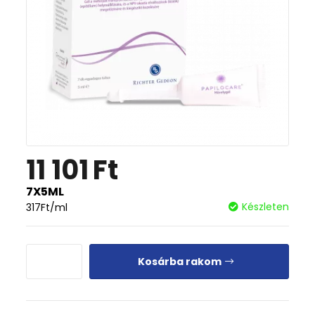
11 101
Ft
7X5ML
Készleten
317
Ft
/ml
Kosárba rakom