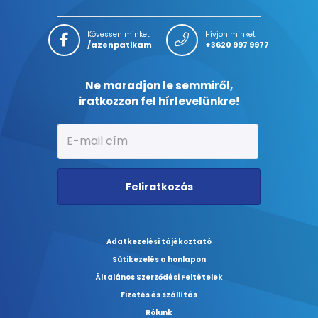
Kövessen minket
Hívjon minket
/azenpatikam
+3620 997 9977
Ne maradjon le semmiről,
iratkozzon fel hírlevelünkre!
Feliratkozás
Adatkezelési tájékoztató
Sütikezelés a honlapon
Általános Szerződési Feltételek
Fizetés és szállítás
Rólunk