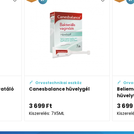
Orvostechnikai eszköz
Orvostechn
ó
Canesbalance hüvelygél
Beliema Effe
hüvelytable
3 699
Ft
3 699
Ft
Kiszerelés: 7X5ML
Kiszerelés: 7X