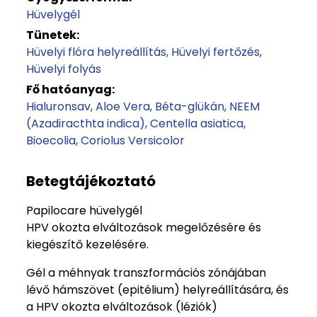
Hüvelygél
Tünetek:
Hüvelyi flóra helyreállítás
Hüvelyi fertőzés
Hüvelyi folyás
Fő hatóanyag:
Hialuronsav
Aloe Vera
Béta-glükán
NEEM
(Azadiracthta indica)
Centella asiatica
Bioecolia
Coriolus Versicolor
Betegtájékoztató
Papilocare hüvelygél
HPV okozta elváltozások megelőzésére és
kiegészítő kezelésére.
Gél a méhnyak transzformációs zónájában
lévő hámszövet (epitélium) helyreállítására, és
a HPV okozta elváltozások (léziók)