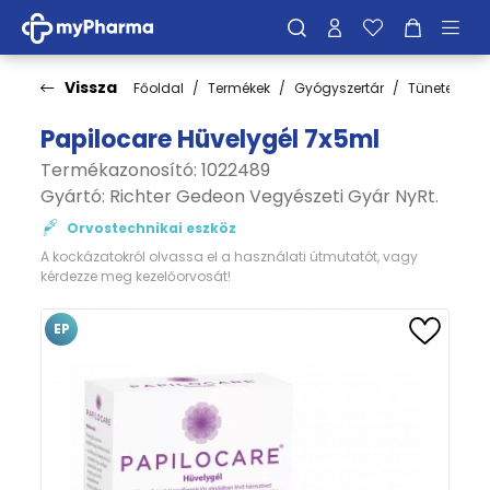
Vissza
Főoldal
Termékek
Gyógyszertár
Tünetek
Papilocare Hüvelygél 7x5ml
Termékazonosító: 1022489
Gyártó:
Richter Gedeon Vegyészeti Gyár NyRt.
Orvostechnikai eszköz
A kockázatokról olvassa el a használati útmutatót, vagy
kérdezze meg kezelőorvosát!
EP