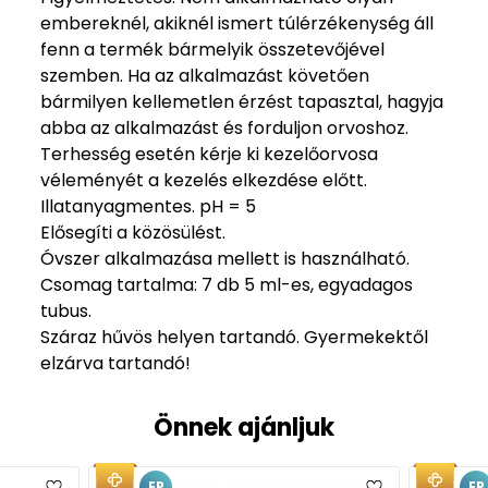
embereknél, akiknél ismert túlérzékenység áll
fenn a termék bármelyik összetevőjével
szemben. Ha az alkalmazást követően
bármilyen kellemetlen érzést tapasztal, hagyja
abba az alkalmazást és forduljon orvoshoz.
Terhesség esetén kérje ki kezelőorvosa
véleményét a kezelés elkezdése előtt.
Illatanyagmentes. pH = 5
Elősegíti a közösülést.
Óvszer alkalmazása mellett is használható.
Csomag tartalma: 7 db 5 ml-es, egyadagos
tubus.
Száraz hűvös helyen tartandó. Gyermekektől
elzárva tartandó!
Önnek ajánljuk
EP
EP