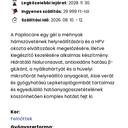
Legközelebbi lejárat:
2028. 11. 30.
Ingyenes szállítás:
29 999
Ft
-tól
Szállítási idő:
2026. 08. 10. - 12.
A Papilocare egy gél a méhnyak
hámszövetének helyreállítására és a HPV
okozta elváltozások megelőzésére, illetve
kiegészítő kezelésére alkalmas készítmény.
Hidratáló hialuronsavat, antioxidáns hatású β-
glükánt, a nyálkahártyát és a hüvelyi
mikroflórát helyreállító anyagokat, Aloe verát
és gyógyhatású Lepketaplógombát tartalmaz
és egyedülálló hatóanyagösszetételének
köszönhetően komplex hatást fejt ki.
Kor:
Felnőttek
Gyógyszerforma: