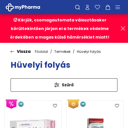
🥵 Kérjük, csomagautomata választásakor
körültekintően járjon el a termékek védelme
érdekében a magas külső hőmérséklet miatt!
Vissza
Főoldal
Termékek
Hüvelyi folyás
Hüvelyi folyás
Szűrő
EP
EP