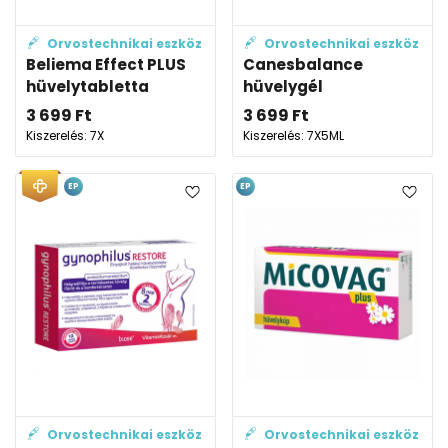
Orvostechnikai eszköz
Orvostechnikai eszköz
Beliema Effect PLUS
Canesbalance
hüvelytabletta
hüvelygél
3 699
Ft
3 699
Ft
Kiszerelés: 7X
Kiszerelés: 7X5ML
EP
EP
Orvostechnikai eszköz
Orvostechnikai eszköz