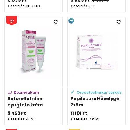
6 039
Ft
5 999
Ft
6 663
Ft
Kiszerelés: 30G+6X
Kiszerelés: 10X
EP
Kozmetikum
Orvostechnikai eszköz
Saforelle Intim
Papilocare Hüvelygél
nyugtató krém
7x5ml
2 453
Ft
11 101
Ft
Kiszerelés: 40ML
Kiszerelés: 7X5ML