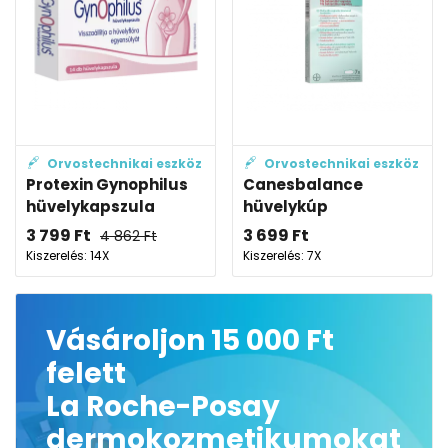
Orvostechnikai eszköz
Orvostechnikai eszköz
Protexin Gynophilus
Canesbalance
hüvelykapszula
hüvelykúp
3 799
Ft
3 699
Ft
4 862
Ft
Kiszerelés: 14X
Kiszerelés: 7X
Vásároljon 15 000 Ft
felett
La Roche-Posay
dermokozmetikumokat