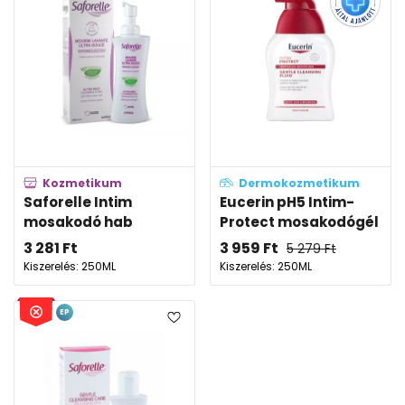
Kozmetikum
Dermokozmetikum
Saforelle Intim
Eucerin pH5 Intim-
mosakodó hab
Protect mosakodógél
3 281
Ft
3 959
Ft
5 279
Ft
Kiszerelés: 250ML
Kiszerelés: 250ML
EP