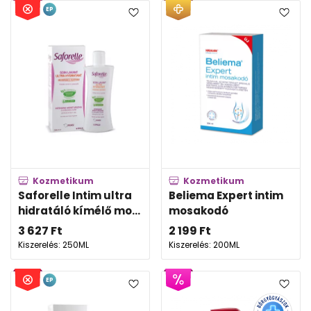
EP
Kozmetikum
Kozmetikum
Saforelle Intim ultra
Beliema Expert intim
hidratáló kímélő mo...
mosakodó
3 627
Ft
2 199
Ft
Kiszerelés: 250ML
Kiszerelés: 200ML
EP