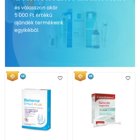
és válasszon akár
5 000 Ft értékű
ajándék termékeink
egyikéből.
EP
EP