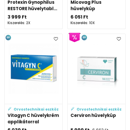
Protexin Gynophilus
Micovag Plus
RESTORE hüvelytabl...
hüvelykúp
3 999
Ft
6 051
Ft
Kiszerelés: 2X
Kiszerelés: 10X
EP
EP
Orvostechnikai eszköz
Orvostechnikai eszköz
Vitagyn C hüvelykrém
Cerviron hüvelykúp
applikátorral