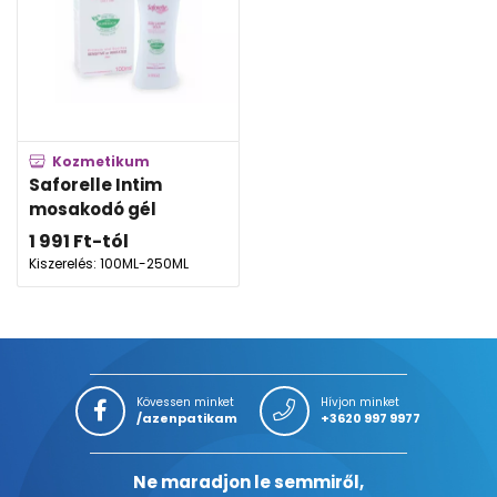
Kozmetikum
Saforelle Intim
mosakodó gél
1 991
Ft
-tól
Kiszerelés: 100ML-250ML
Kövessen minket
Hívjon minket
/azenpatikam
+3620 997 9977
Ne maradjon le semmiről,