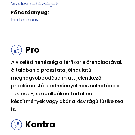
Vizelési nehézségek
Fő hatóanyag:
Hialuronsav
Pro
A vizelési nehézség a férfikor előrehaladtával,
általában a prosztata jóindulatú
megnagyobbodása miatt jelentkező
probléma. Jó eredménnyel használhatóak a
tökmag-, szaballpálma tartalmú
készítmények vagy akár a kisvirágú füzike tea
is.
Kontra