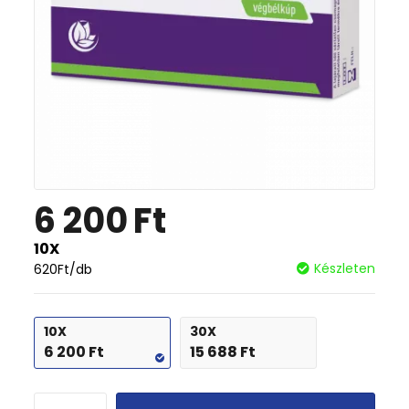
6 200
Ft
10X
Készleten
620
Ft
/db
10X
30X
6 200
Ft
15 688
Ft