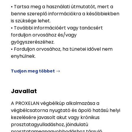
• Tartsa meg a használati útmutatót, mert a
benne szereplő információkra a későbbiekben
is szüksége lehet.
• További információért vagy tanácsért
forduljon orvosához és/vagy
gyógyszerészéhez.
• Forduljon orvosához, ha tünetei idővel nem
enyhülnek.
Tudjon meg többet
Javallat
A PROXELAN végbélkúp alkalmazása a
végbélcsatorna nyugtató és ápoló hatású helyi
kezelésére javasolt akut vagy krónikus
prosztatagyulladáshoz, jóindulatú
prosztatamegnagyobbodáshoz társuló