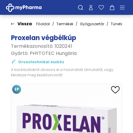
Vissza
Főoldal
Termékek
Gyógyszertár
Tünetek
Proxelan végbélkúp
Termékazonosító: 1020241
Gyártó:
PHYTOTEC Hungária
Orvostechnikai eszköz
A kockázatokról olvassa el a használati útmutatót, vagy
kérdezze meg kezelőorvosát!
EP