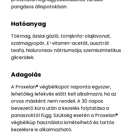
pangásos állapotokban.
Hatóanyag
Tökmag, ázsiai gázló, tömjénfa-olajkivonat,
szalmagyopár, E-vitamin-acetát, ausztrál
teafa, hialuronsav nátriumsója, szemiszintetikus
gliceridek.
Adagolás
A Proxelan® végbélkúpot naponta egyszer,
lehetőleg lefekvés előtt kell alkalmazni, ha az
orvos másként nem rendeli. A 30 napos
bevezető kúra után a kezelés folytatása a
panaszoktól függ. Szükség esetén a Proxelan®
végbélkúp használata ismételhető és tartós
kezelésre is alkalmazható.