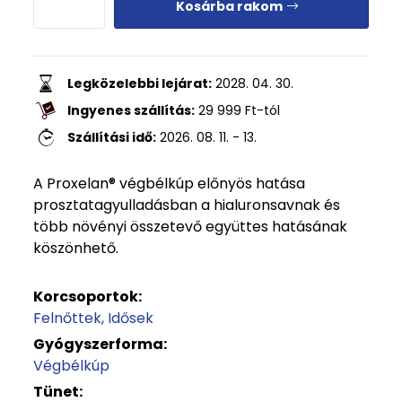
Kosárba rakom
Legközelebbi lejárat:
2028. 04. 30.
Ingyenes szállítás:
29 999
Ft
-tól
Szállítási idő:
2026. 08. 11. - 13.
A Proxelan® végbélkúp előnyös hatása
prosztatagyulladásban a hialuronsavnak és
több növényi összetevő együttes hatásának
köszönhető.
Korcsoportok:
Felnőttek
Idősek
Gyógyszerforma:
Végbélkúp
Tünet: