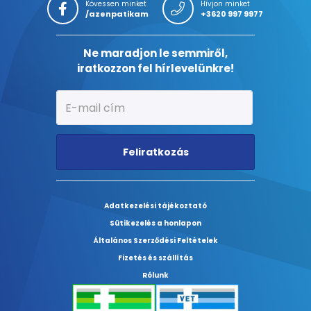
Kövessen minket
Hívjon minket
/azenpatikam
+3620 997 9977
Ne maradjon le semmiről,
iratkozzon fel hírlevelünkre!
Feliratkozás
Adatkezelési tájékoztató
Sütikezelés a honlapon
Általános Szerződési Feltételek
Fizetés és szállítás
Rólunk