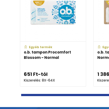
Egyéb termék
Egyéb 
r
o.b. tampon Procomfort
o.b. tam
Blossom - Normal
Normal
651
Ft
-tól
1 386
F
Kiszerelés: 8X-64X
Kiszerelés