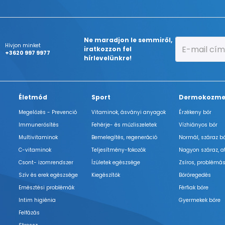
Ne maradjon le semmiről,
Hívjon minket
iratkozzon fel
+3620 997 9977
hírlevelünkre!
Életmód
Sport
Dermokozme
Megelőzés - Prevenció
Vitaminok, ásványi anyagok
Érzékeny bőr
Immunerősítés
Fehérje- és műzliszeletek
Vízhiányos bőr
Multivitaminok
Bemelegítés, regeneráció
Normál, száraz b
C-vitaminok
Teljesítmény-fokozók
Nagyon száraz, a
Csont- izomrendszer
Ízületek egészsége
Zsíros, problémás
Szív és erek egészsége
Kiegészítők
Bőröregedés
Emésztési problémák
Férfiak bőre
Intim higiénia
Gyermekek bőre
Felfázás