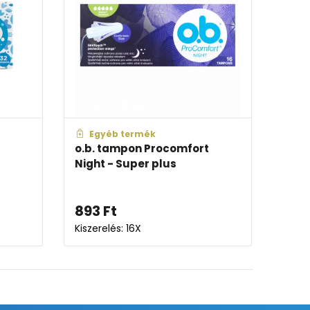
Egyéb termék
Egyé
o.b. tampon Procomfort
o.b. t
Night - Super plus
Night -
893
Ft
792
Ft
Kiszerelés: 16X
Kiszerelé