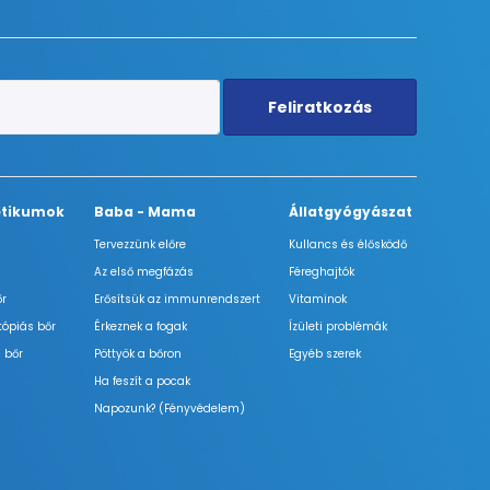
Feliratkozás
tikumok
Baba - Mama
Állatgyógyászat
Tervezzünk előre
Kullancs és élősködő
Az első megfázás
Féreghajtók
őr
Erősítsük az immunrendszert
Vitaminok
tópiás bőr
Érkeznek a fogak
Ízületi problémák
 bőr
Pöttyök a bőron
Egyéb szerek
Ha feszít a pocak
Napozunk? (Fényvédelem)