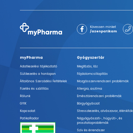
Kövessen minket
/azenpatikam
myPharma
Gyógyszertár
Adatkezelési tájékoztató
Megfázás, láz
Sütikezelés a honlapon
Fájdalomcsillapítás
Általános Szerződési Feltételek
Mozgásszervrendszeri problémák
Fizetés és szállítás
Allergia, asztma
Rólunk
Emésztőrendszeri problémák
GYIK
Bőrgyógyászat
Kapcsolat
Stresszkezelés, alvászavar, élénkítők
PatikaRadar
Nőgyógyászati-, húgyúti-, és
prosztataproblémák
Szív és érrendszer