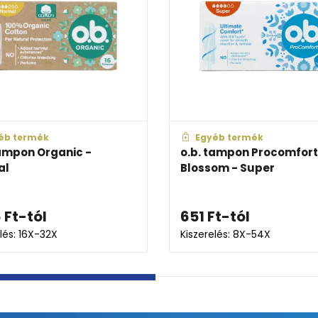
termék
Egyéb termék
pon Organic -
o.b. tampon Procomfort
Blossom - Super
t
-tól
651
Ft
-tól
: 16X-32X
Kiszerelés: 8X-54X