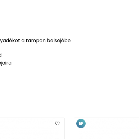
olyadékot a tampon belsejébe
d
jaira
EP