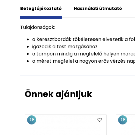
Betegtájékoztató
Használati útmutató
Tulajdonságok:
a keresztbordák tökéletesen elvezetik a f
igazodik a test mozgásához
a tampon mindig a megfelelő helyen mara
a méret megfelel a nagyon erős vérzés nap
Önnek ajánljuk
EP
EP