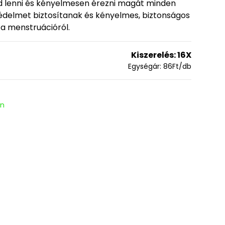
d lenni és kényelmesen érezni magát minden
édelmet biztosítanak és kényelmes, biztonságos
a menstruációról.
Kiszerelés:
16X
Egységár:
86
Ft
/db
en