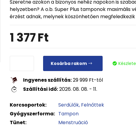
Szeretne azokon a bizonyos nehéz napokon is szaba
helyzetben? A o.b. Super Plus tamponok maximális v
érzést adnak, melynek köszönhetően megfeledkezik 
1 377
Ft
Kosárba rakom
Készlet
Ingyenes szállítás:
29 999
Ft
-tól
Szállítási idő:
2026. 08. 08. - 11.
Korcsoportok:
Serdülők
Felnőttek
Gyógyszerforma:
Tampon
Tünet:
Menstruáció